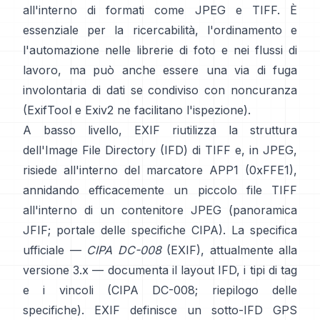
all'interno di formati come
JPEG
e
TIFF
. È
essenziale per la ricercabilità, l'ordinamento e
l'automazione nelle librerie di foto e nei flussi di
lavoro, ma può anche essere una via di fuga
involontaria di dati se condiviso con noncuranza
(
ExifTool
e
Exiv2
ne facilitano l'ispezione).
A basso livello, EXIF riutilizza la struttura
dell'Image File Directory (IFD) di TIFF e, in JPEG,
risiede all'interno del marcatore APP1 (0xFFE1),
annidando efficacemente un piccolo file TIFF
all'interno di un contenitore JPEG (
panoramica
JFIF
;
portale delle specifiche CIPA
). La specifica
ufficiale —
CIPA DC-008
(EXIF), attualmente alla
versione 3.x — documenta il layout IFD, i tipi di tag
e i vincoli (
CIPA DC-008
;
riepilogo delle
specifiche
). EXIF definisce un sotto-IFD GPS