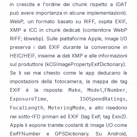
in crescita e l'ordine dei chunk rispetto a IDAT
può avere importanza in alcune implementazioni).
WebP, un formato basato su RIFF, ospita EXIF,
XMP e ICC in chunk dedicati (
contenitore WebP
RIFF
;
libwebp
). Sulle piattaforme Apple,
Image I/O
preserva i dati EXIF durante la conversione in
HEIC/HEIF, insieme ai dati XMP e alle informazioni
sul produttore (
kCGImagePropertyExifDictionary
).
Se ti sei mai chiesto come le app deducano le
impostazioni della fotocamera, la mappa dei tag
EXIF è la risposta:
,
,
,
Make
Model
FNumber
,
,
ExposureTime
ISOSpeedRatings
,
, e altri risiedono
FocalLength
MeteringMode
nei sotto-IFD primari ed EXIF (
tag Exif
;
tag Exiv2
).
Apple li espone tramite costanti di Image I/O come
ExifFNumber
e
GPSDictionary
. Su Android,