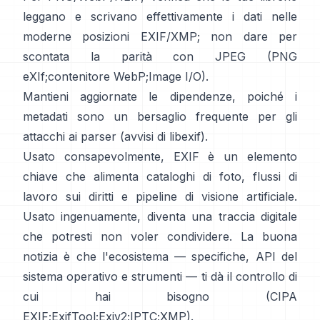
leggano e scrivano effettivamente i dati nelle
moderne posizioni EXIF/XMP; non dare per
scontata la parità con JPEG (
PNG
eXIf
;
contenitore WebP
;
Image I/O
).
Mantieni aggiornate le dipendenze, poiché i
metadati sono un bersaglio frequente per gli
attacchi ai parser (
avvisi di libexif
).
Usato consapevolmente, EXIF è un elemento
chiave che alimenta cataloghi di foto, flussi di
lavoro sui diritti e pipeline di visione artificiale.
Usato ingenuamente, diventa una traccia digitale
che potresti non voler condividere. La buona
notizia è che l'ecosistema — specifiche, API del
sistema operativo e strumenti — ti dà il controllo di
cui hai bisogno (
CIPA
EXIF
;
ExifTool
;
Exiv2
;
IPTC
;
XMP
).