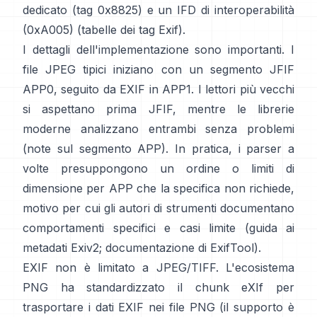
dedicato (tag 0x8825) e un IFD di interoperabilità
(0xA005) (
tabelle dei tag Exif
).
I dettagli dell'implementazione sono importanti. I
file JPEG tipici iniziano con un segmento JFIF
APP0, seguito da EXIF in APP1. I lettori più vecchi
si aspettano prima JFIF, mentre le librerie
moderne analizzano entrambi senza problemi
(
note sul segmento APP
). In pratica, i parser a
volte presuppongono un ordine o limiti di
dimensione per APP che la specifica non richiede,
motivo per cui gli autori di strumenti documentano
comportamenti specifici e casi limite (
guida ai
metadati Exiv2
;
documentazione di ExifTool
).
EXIF non è limitato a JPEG/TIFF. L'ecosistema
PNG ha standardizzato il
chunk eXIf
per
trasportare i dati EXIF nei file PNG (il supporto è