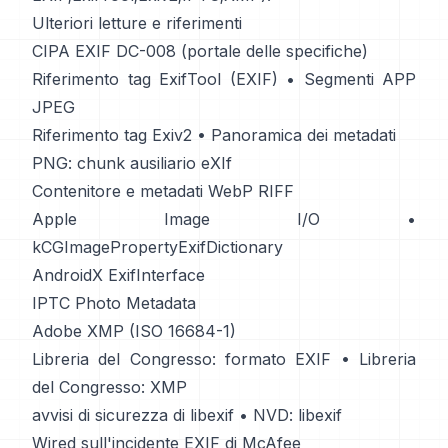
Ulteriori letture e riferimenti
CIPA EXIF DC-008 (portale delle specifiche)
Riferimento tag ExifTool (EXIF)
•
Segmenti APP
JPEG
Riferimento tag Exiv2
•
Panoramica dei metadati
PNG: chunk ausiliario eXIf
Contenitore e metadati WebP RIFF
Apple Image I/O
•
kCGImagePropertyExifDictionary
AndroidX ExifInterface
IPTC Photo Metadata
Adobe XMP (ISO 16684-1)
Libreria del Congresso: formato EXIF
•
Libreria
del Congresso: XMP
avvisi di sicurezza di libexif
•
NVD: libexif
Wired sull'incidente EXIF di McAfee