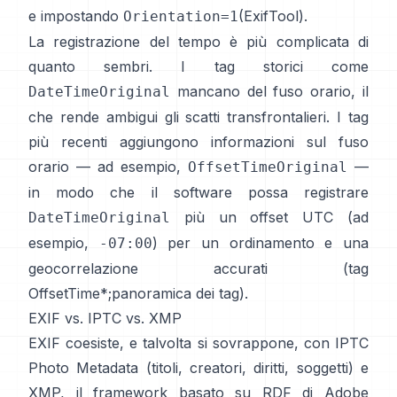
e impostando
(
ExifTool
).
Orientation=1
La registrazione del tempo è più complicata di
quanto sembri. I tag storici come
mancano del fuso orario, il
DateTimeOriginal
che rende ambigui gli scatti transfrontalieri. I tag
più recenti aggiungono informazioni sul fuso
orario — ad esempio,
—
OffsetTimeOriginal
in modo che il software possa registrare
più un offset UTC (ad
DateTimeOriginal
esempio,
) per un ordinamento e una
-07:00
geocorrelazione accurati (
tag
OffsetTime*
;
panoramica dei tag
).
EXIF vs. IPTC vs. XMP
EXIF coesiste, e talvolta si sovrappone, con
IPTC
Photo Metadata
(titoli, creatori, diritti, soggetti) e
XMP
, il framework basato su RDF di Adobe