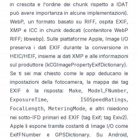
in crescita e l'ordine dei chunk rispetto a IDAT
può avere importanza in alcune implementazioni).
WebP, un formato basato su RIFF, ospita EXIF,
XMP e ICC in chunk dedicati (
contenitore WebP
RIFF
;
libwebp
). Sulle piattaforme Apple,
Image I/O
preserva i dati EXIF durante la conversione in
HEIC/HEIF, insieme ai dati XMP e alle informazioni
sul produttore (
kCGImagePropertyExifDictionary
).
Se ti sei mai chiesto come le app deducano le
impostazioni della fotocamera, la mappa dei tag
EXIF è la risposta:
,
,
,
Make
Model
FNumber
,
,
ExposureTime
ISOSpeedRatings
,
, e altri risiedono
FocalLength
MeteringMode
nei sotto-IFD primari ed EXIF (
tag Exif
;
tag Exiv2
).
Apple li espone tramite costanti di Image I/O come
ExifFNumber
e
GPSDictionary
. Su Android,