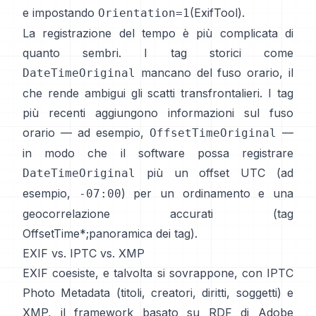
e impostando
(
ExifTool
).
Orientation=1
La registrazione del tempo è più complicata di
quanto sembri. I tag storici come
mancano del fuso orario, il
DateTimeOriginal
che rende ambigui gli scatti transfrontalieri. I tag
più recenti aggiungono informazioni sul fuso
orario — ad esempio,
—
OffsetTimeOriginal
in modo che il software possa registrare
più un offset UTC (ad
DateTimeOriginal
esempio,
) per un ordinamento e una
-07:00
geocorrelazione accurati (
tag
OffsetTime*
;
panoramica dei tag
).
EXIF vs. IPTC vs. XMP
EXIF coesiste, e talvolta si sovrappone, con
IPTC
Photo Metadata
(titoli, creatori, diritti, soggetti) e
XMP
, il framework basato su RDF di Adobe