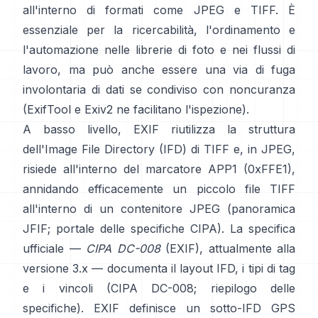
all'interno di formati come
JPEG
e
TIFF
. È
essenziale per la ricercabilità, l'ordinamento e
l'automazione nelle librerie di foto e nei flussi di
lavoro, ma può anche essere una via di fuga
involontaria di dati se condiviso con noncuranza
(
ExifTool
e
Exiv2
ne facilitano l'ispezione).
A basso livello, EXIF riutilizza la struttura
dell'Image File Directory (IFD) di TIFF e, in JPEG,
risiede all'interno del marcatore APP1 (0xFFE1),
annidando efficacemente un piccolo file TIFF
all'interno di un contenitore JPEG (
panoramica
JFIF
;
portale delle specifiche CIPA
). La specifica
ufficiale —
CIPA DC-008
(EXIF), attualmente alla
versione 3.x — documenta il layout IFD, i tipi di tag
e i vincoli (
CIPA DC-008
;
riepilogo delle
specifiche
). EXIF definisce un sotto-IFD GPS