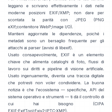
leggano e scrivano effettivamente i dati nelle
moderne posizioni EXIF/XMP; non dare per
scontata la parità con JPEG (
PNG
eXIf
;
contenitore WebP
;
Image I/O
).
Mantieni aggiornate le dipendenze, poiché i
metadati sono un bersaglio frequente per gli
attacchi ai parser (
avvisi di libexif
).
Usato consapevolmente, EXIF è un elemento
chiave che alimenta cataloghi di foto, flussi di
lavoro sui diritti e pipeline di visione artificiale.
Usato ingenuamente, diventa una traccia digitale
che potresti non voler condividere. La buona
notizia è che l'ecosistema — specifiche, API del
sistema operativo e strumenti — ti dà il controllo di
cui hai bisogno (
CIPA
EXIF
;
ExifTool
;
Exiv2
;
IPTC
;
XMP
).