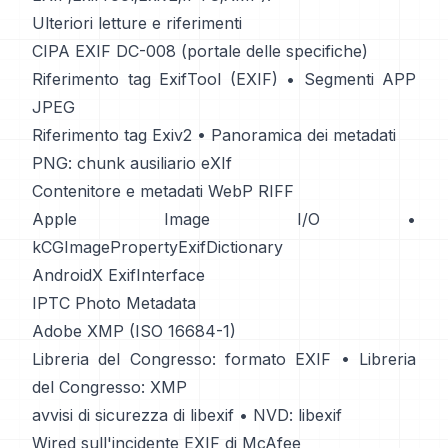
Ulteriori letture e riferimenti
CIPA EXIF DC-008 (portale delle specifiche)
Riferimento tag ExifTool (EXIF)
•
Segmenti APP
JPEG
Riferimento tag Exiv2
•
Panoramica dei metadati
PNG: chunk ausiliario eXIf
Contenitore e metadati WebP RIFF
Apple Image I/O
•
kCGImagePropertyExifDictionary
AndroidX ExifInterface
IPTC Photo Metadata
Adobe XMP (ISO 16684-1)
Libreria del Congresso: formato EXIF
•
Libreria
del Congresso: XMP
avvisi di sicurezza di libexif
•
NVD: libexif
Wired sull'incidente EXIF di McAfee