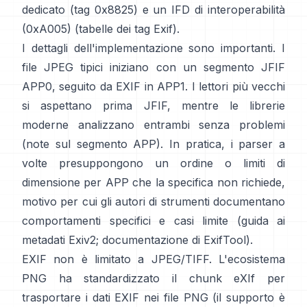
dedicato (tag 0x8825) e un IFD di interoperabilità
(0xA005) (
tabelle dei tag Exif
).
I dettagli dell'implementazione sono importanti. I
file JPEG tipici iniziano con un segmento JFIF
APP0, seguito da EXIF in APP1. I lettori più vecchi
si aspettano prima JFIF, mentre le librerie
moderne analizzano entrambi senza problemi
(
note sul segmento APP
). In pratica, i parser a
volte presuppongono un ordine o limiti di
dimensione per APP che la specifica non richiede,
motivo per cui gli autori di strumenti documentano
comportamenti specifici e casi limite (
guida ai
metadati Exiv2
;
documentazione di ExifTool
).
EXIF non è limitato a JPEG/TIFF. L'ecosistema
PNG ha standardizzato il
chunk eXIf
per
trasportare i dati EXIF nei file PNG (il supporto è