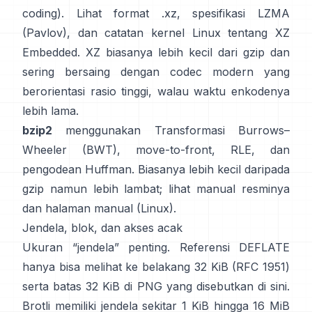
coding). Lihat
format .xz
,
spesifikasi LZMA
(Pavlov)
, dan catatan kernel Linux
tentang XZ
Embedded
. XZ biasanya lebih kecil dari gzip dan
sering bersaing dengan codec modern yang
berorientasi rasio tinggi, walau waktu enkodenya
lebih lama.
bzip2
menggunakan
Transformasi Burrows–
Wheeler (BWT)
, move-to-front, RLE, dan
pengodean Huffman. Biasanya lebih kecil daripada
gzip namun lebih lambat; lihat
manual resminya
dan halaman manual
(Linux)
.
Jendela, blok, dan akses acak
Ukuran “jendela” penting. Referensi DEFLATE
hanya bisa melihat ke belakang 32 KiB
(RFC 1951)
serta batas 32 KiB di PNG
yang disebutkan di sini
.
Brotli memiliki jendela sekitar 1 KiB hingga 16 MiB