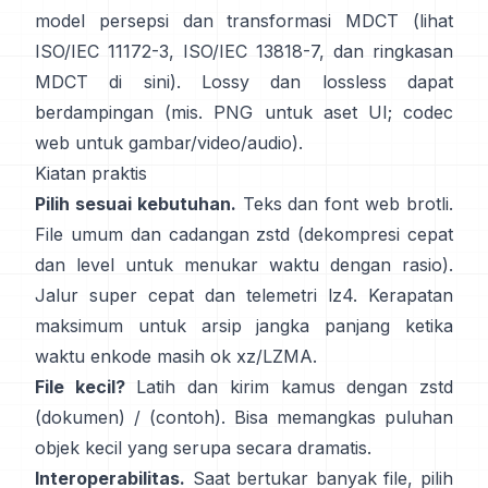
model persepsi dan transformasi MDCT (lihat
ISO/IEC 11172-3
,
ISO/IEC 13818-7
, dan ringkasan
MDCT
di sini
). Lossy dan lossless dapat
berdampingan (mis. PNG untuk aset UI; codec
web untuk gambar/video/audio).
Kiatan praktis
Pilih sesuai kebutuhan.
Teks dan font web
brotli
.
File umum dan cadangan
zstd
(dekompresi cepat
dan level untuk menukar waktu dengan rasio).
Jalur super cepat dan telemetri
lz4
. Kerapatan
maksimum untuk arsip jangka panjang ketika
waktu enkode masih ok
xz/LZMA
.
File kecil?
Latih dan kirim kamus dengan zstd
(dokumen)
/
(contoh)
. Bisa memangkas puluhan
objek kecil yang serupa secara dramatis.
Interoperabilitas.
Saat bertukar banyak file, pilih