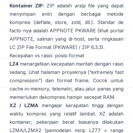
Kontainer ZIP:
ZIP adalah
arsip
file yang dapat
menyimpan entri dengan berbagai metode
kompresi (deflate, store, zstd, dll.). Standar de
facto-nya adalah APPNOTE PKWARE (lihat
portal
APPNOTE
,
salinan yang di-host
, serta ringkasan
LC
ZIP File Format (PKWARE)
/
ZIP 6.3.3
).
Kecepatan vs rasio: posisi format
LZ4
menargetkan kecepatan mentah dengan rasio
sedang. Lihat
halaman proyeknya
(“extremely fast
compression”) dan
format frame
. Cocok untuk
cache in-memory, telemetri, atau jalur panas yang
memerlukan dekompresi hampir secepat RAM.
XZ / LZMA
mengejar kerapatan tinggi dengan
waktu kompres yang relatif lambat. XZ adalah
kontainer; pekerjaan berat biasanya dilakukan
LZMA/LZMA2 (pemodelan mirip LZ77 + range