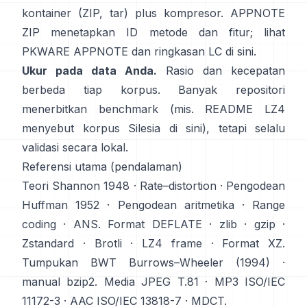
kontainer (ZIP, tar) plus kompresor. APPNOTE
ZIP menetapkan ID metode dan fitur; lihat
PKWARE APPNOTE
dan ringkasan LC
di sini
.
Ukur pada data Anda.
Rasio dan kecepatan
berbeda tiap korpus. Banyak repositori
menerbitkan benchmark (mis. README LZ4
menyebut korpus Silesia
di sini
), tetapi selalu
validasi secara lokal.
Referensi utama (pendalaman)
Teori
Shannon 1948
·
Rate–distortion
· Pengodean
Huffman 1952
·
Pengodean aritmetika
·
Range
coding
·
ANS
. Format
DEFLATE
·
zlib
·
gzip
·
Zstandard
·
Brotli
·
LZ4 frame
·
Format XZ
.
Tumpukan BWT
Burrows–Wheeler (1994)
·
manual bzip2
. Media
JPEG T.81
·
MP3 ISO/IEC
11172-3
·
AAC ISO/IEC 13818-7
·
MDCT
.