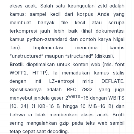
akses acak
. Salah satu keunggulan zstd adalah
kamus: sampel kecil dari korpus Anda yang
membuat banyak file kecil atau serupa
terkompresi jauh lebih baik (lihat
dokumentasi
kamus python-zstandard
dan
contoh karya Nigel
Tao
). Implementasi menerima kamus
“unstructured” maupun “structured”
(diskusi)
.
Brotli:
dioptimalkan untuk konten web (mis. font
WOFF2, HTTP). Ia memadukan kamus statis
dengan inti LZ+entropi mirip DEFLATE.
Spesifikasinya adalah
RFC 7932
, yang juga
WBITS
menyebut jendela geser 2
−16 dengan WBITS
[10, 24] (1 KiB−16 B hingga 16 MiB−16 B) dan
bahwa ia
tidak memberikan akses acak
. Brotli
sering mengalahkan gzip pada teks web sambil
tetap cepat saat decoding.