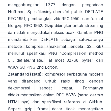
menggabungkan LZ77 dengan pengodean
Huffman. Spesifikasinya bersifat publik: DEFLATE
RFC 1951
, pembungkus zlib
RFC 1950
, dan format
file gzip
RFC 1952
. Gzip dibingkai untuk streaming
dan
tidak menyediakan akses acak
. Gambar PNG
menstandarkan DEFLATE sebagai satu-satunya
metode kompresi (maksimal jendela 32 KiB)
menurut spesifikasi PNG
“Compression method
0… deflate/inflate… at most 32768 bytes”
dan
W3C/ISO PNG 2nd Edition
.
Zstandard (zstd):
kompresor serbaguna modern
yang dirancang untuk rasio tinggi dengan
dekompresi sangat cepat. Formatnya
didokumentasikan dalam
RFC 8878
(serta
cermin
HTML-nya
) dan spesifikasi referensi
di GitHub
.
Seperti gzip, frame dasar
tidak menargetkan