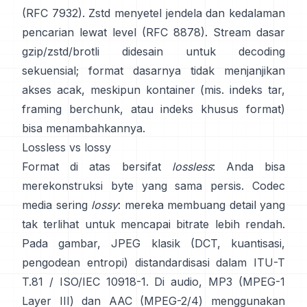
(RFC 7932)
. Zstd menyetel jendela dan kedalaman
pencarian lewat level
(RFC 8878)
. Stream dasar
gzip/zstd/brotli didesain untuk decoding
sekuensial; format dasarnya
tidak menjanjikan
akses acak
, meskipun kontainer (mis. indeks tar,
framing berchunk, atau indeks khusus format)
bisa menambahkannya.
Lossless vs lossy
Format di atas bersifat
lossless
: Anda bisa
merekonstruksi byte yang sama persis. Codec
media sering
lossy
: mereka membuang detail yang
tak terlihat untuk mencapai bitrate lebih rendah.
Pada gambar, JPEG klasik (DCT, kuantisasi,
pengodean entropi) distandardisasi dalam
ITU-T
T.81 / ISO/IEC 10918-1
. Di audio, MP3 (MPEG-1
Layer III) dan AAC (MPEG-2/4) menggunakan