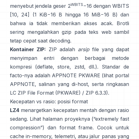
WBITS
menyebut jendela geser 2
−16 dengan WBITS
[10, 24] (1 KiB−16 B hingga 16 MiB−16 B) dan
bahwa ia
tidak memberikan akses acak
. Brotli
sering mengalahkan gzip pada teks web sambil
tetap cepat saat decoding.
Kontainer ZIP:
ZIP adalah
arsip
file yang dapat
menyimpan entri dengan berbagai metode
kompresi (deflate, store, zstd, dll.). Standar de
facto-nya adalah APPNOTE PKWARE (lihat
portal
APPNOTE
,
salinan yang di-host
, serta ringkasan
LC
ZIP File Format (PKWARE)
/
ZIP 6.3.3
).
Kecepatan vs rasio: posisi format
LZ4
menargetkan kecepatan mentah dengan rasio
sedang. Lihat
halaman proyeknya
(“extremely fast
compression”) dan
format frame
. Cocok untuk
cache in-memory, telemetri, atau jalur panas yang