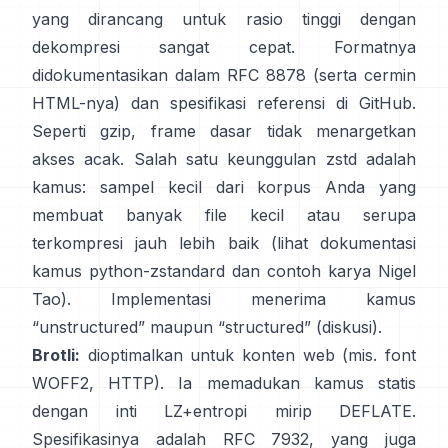
yang dirancang untuk rasio tinggi dengan
dekompresi sangat cepat. Formatnya
didokumentasikan dalam
RFC 8878
(serta
cermin
HTML-nya
) dan spesifikasi referensi
di GitHub
.
Seperti gzip, frame dasar
tidak menargetkan
akses acak
. Salah satu keunggulan zstd adalah
kamus: sampel kecil dari korpus Anda yang
membuat banyak file kecil atau serupa
terkompresi jauh lebih baik (lihat
dokumentasi
kamus python-zstandard
dan
contoh karya Nigel
Tao
). Implementasi menerima kamus
“unstructured” maupun “structured”
(diskusi)
.
Brotli:
dioptimalkan untuk konten web (mis. font
WOFF2, HTTP). Ia memadukan kamus statis
dengan inti LZ+entropi mirip DEFLATE.
Spesifikasinya adalah
RFC 7932
, yang juga