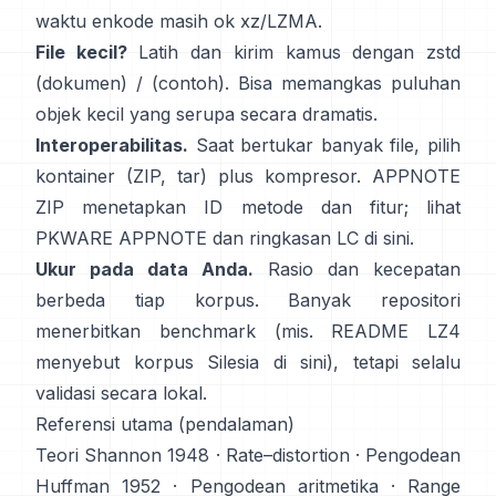
waktu enkode masih ok
xz/LZMA
.
File kecil?
Latih dan kirim kamus dengan zstd
(dokumen)
/
(contoh)
. Bisa memangkas puluhan
objek kecil yang serupa secara dramatis.
Interoperabilitas.
Saat bertukar banyak file, pilih
kontainer (ZIP, tar) plus kompresor. APPNOTE
ZIP menetapkan ID metode dan fitur; lihat
PKWARE APPNOTE
dan ringkasan LC
di sini
.
Ukur pada data Anda.
Rasio dan kecepatan
berbeda tiap korpus. Banyak repositori
menerbitkan benchmark (mis. README LZ4
menyebut korpus Silesia
di sini
), tetapi selalu
validasi secara lokal.
Referensi utama (pendalaman)
Teori
Shannon 1948
·
Rate–distortion
· Pengodean
Huffman 1952
·
Pengodean aritmetika
·
Range