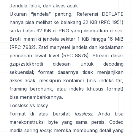
Jendela, blok, dan akses acak
Ukuran “jendela” penting. Referensi DEFLATE
hanya bisa melihat ke belakang 32 KiB
(RFC 1951)
serta batas 32 KiB di PNG
yang disebutkan di sini
.
Brotli memiliki jendela sekitar 1 KiB hingga 16 MiB
(RFC 7932)
. Zstd menyetel jendela dan kedalaman
pencarian lewat level
(RFC 8878)
. Stream dasar
gzip/zstd/brotli didesain untuk decoding
sekuensial; format dasarnya
tidak menjanjikan
akses acak
, meskipun kontainer (mis. indeks tar,
framing berchunk, atau indeks khusus format)
bisa menambahkannya.
Lossless vs lossy
Format di atas bersifat
lossless
: Anda bisa
merekonstruksi byte yang sama persis. Codec
media sering
lossy
: mereka membuang detail yang