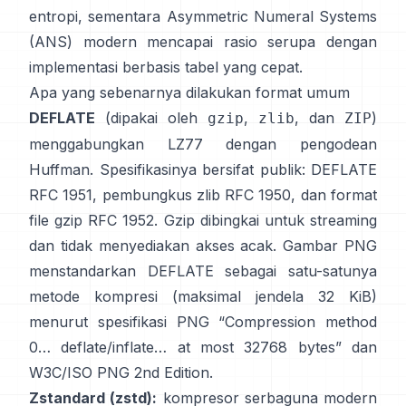
entropi, sementara
Asymmetric Numeral Systems
(ANS)
modern mencapai rasio serupa dengan
implementasi berbasis tabel yang cepat.
Apa yang sebenarnya dilakukan format umum
DEFLATE
(dipakai oleh
,
, dan
)
gzip
zlib
ZIP
menggabungkan LZ77 dengan pengodean
Huffman. Spesifikasinya bersifat publik: DEFLATE
RFC 1951
, pembungkus zlib
RFC 1950
, dan format
file gzip
RFC 1952
. Gzip dibingkai untuk streaming
dan
tidak menyediakan akses acak
. Gambar PNG
menstandarkan DEFLATE sebagai satu-satunya
metode kompresi (maksimal jendela 32 KiB)
menurut spesifikasi PNG
“Compression method
0… deflate/inflate… at most 32768 bytes”
dan
W3C/ISO PNG 2nd Edition
.
Zstandard (zstd):
kompresor serbaguna modern