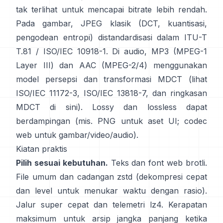
tak terlihat untuk mencapai bitrate lebih rendah.
Pada gambar, JPEG klasik (DCT, kuantisasi,
pengodean entropi) distandardisasi dalam
ITU-T
T.81 / ISO/IEC 10918-1
. Di audio, MP3 (MPEG-1
Layer III) dan AAC (MPEG-2/4) menggunakan
model persepsi dan transformasi MDCT (lihat
ISO/IEC 11172-3
,
ISO/IEC 13818-7
, dan ringkasan
MDCT
di sini
). Lossy dan lossless dapat
berdampingan (mis. PNG untuk aset UI; codec
web untuk gambar/video/audio).
Kiatan praktis
Pilih sesuai kebutuhan.
Teks dan font web
brotli
.
File umum dan cadangan
zstd
(dekompresi cepat
dan level untuk menukar waktu dengan rasio).
Jalur super cepat dan telemetri
lz4
. Kerapatan
maksimum untuk arsip jangka panjang ketika