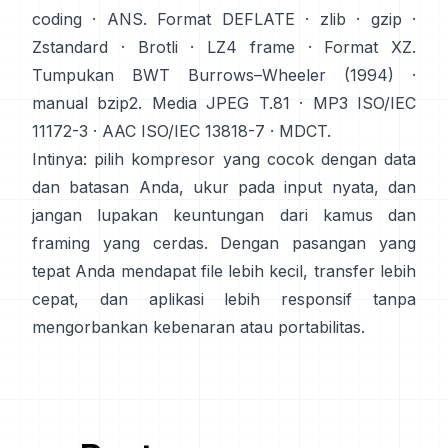
coding
·
ANS
. Format
DEFLATE
·
zlib
·
gzip
·
Zstandard
·
Brotli
·
LZ4 frame
·
Format XZ
.
Tumpukan BWT
Burrows–Wheeler (1994)
·
manual bzip2
. Media
JPEG T.81
·
MP3 ISO/IEC
11172-3
·
AAC ISO/IEC 13818-7
·
MDCT
.
Intinya: pilih kompresor yang cocok dengan data
dan batasan Anda, ukur pada input nyata, dan
jangan lupakan keuntungan dari kamus dan
framing yang cerdas. Dengan pasangan yang
tepat Anda mendapat file lebih kecil, transfer lebih
cepat, dan aplikasi lebih responsif tanpa
mengorbankan kebenaran atau portabilitas.