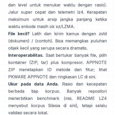
dan level untuk menukar waktu dengan rasio).
Jalur super cepat dan telemetri
lz4
. Kerapatan
maksimum untuk arsip jangka panjang ketika
waktu enkode masih ok
xz/LZMA
.
File kecil?
Latih dan kirim kamus dengan zstd
(dokumen)
/
(contoh)
. Bisa memangkas puluhan
objek kecil yang serupa secara dramatis.
Interoperabilitas.
Saat bertukar banyak file, pilih
kontainer (ZIP, tar) plus kompresor. APPNOTE
ZIP menetapkan ID metode dan fitur; lihat
PKWARE APPNOTE
dan ringkasan LC
di sini
.
Ukur pada data Anda.
Rasio dan kecepatan
berbeda tiap korpus. Banyak repositori
menerbitkan benchmark (mis. README LZ4
menyebut korpus Silesia
di sini
), tetapi selalu
validasi secara lokal.