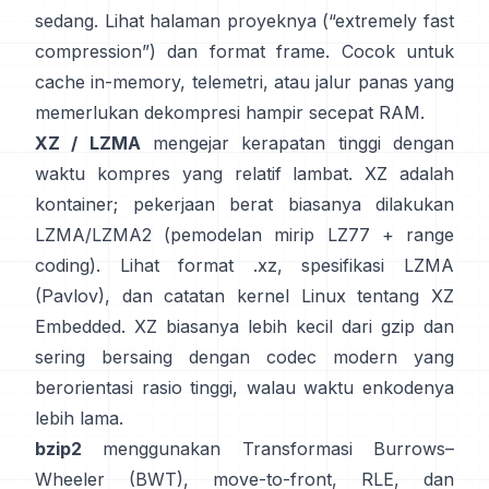
sedang. Lihat
halaman proyeknya
(“extremely fast
compression”) dan
format frame
. Cocok untuk
cache in-memory, telemetri, atau jalur panas yang
memerlukan dekompresi hampir secepat RAM.
XZ / LZMA
mengejar kerapatan tinggi dengan
waktu kompres yang relatif lambat. XZ adalah
kontainer; pekerjaan berat biasanya dilakukan
LZMA/LZMA2 (pemodelan mirip LZ77 + range
coding). Lihat
format .xz
,
spesifikasi LZMA
(Pavlov)
, dan catatan kernel Linux
tentang XZ
Embedded
. XZ biasanya lebih kecil dari gzip dan
sering bersaing dengan codec modern yang
berorientasi rasio tinggi, walau waktu enkodenya
lebih lama.
bzip2
menggunakan
Transformasi Burrows–
Wheeler (BWT)
, move-to-front, RLE, dan