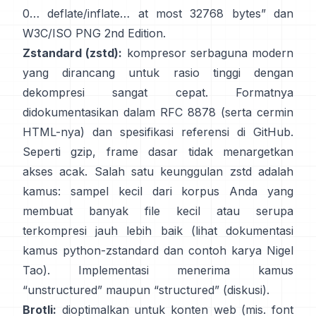
0… deflate/inflate… at most 32768 bytes”
dan
W3C/ISO PNG 2nd Edition
.
Zstandard (zstd):
kompresor serbaguna modern
yang dirancang untuk rasio tinggi dengan
dekompresi sangat cepat. Formatnya
didokumentasikan dalam
RFC 8878
(serta
cermin
HTML-nya
) dan spesifikasi referensi
di GitHub
.
Seperti gzip, frame dasar
tidak menargetkan
akses acak
. Salah satu keunggulan zstd adalah
kamus: sampel kecil dari korpus Anda yang
membuat banyak file kecil atau serupa
terkompresi jauh lebih baik (lihat
dokumentasi
kamus python-zstandard
dan
contoh karya Nigel
Tao
). Implementasi menerima kamus
“unstructured” maupun “structured”
(diskusi)
.
Brotli:
dioptimalkan untuk konten web (mis. font