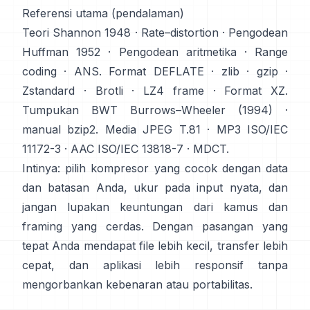
Referensi utama (pendalaman)
Teori
Shannon 1948
·
Rate–distortion
· Pengodean
Huffman 1952
·
Pengodean aritmetika
·
Range
coding
·
ANS
. Format
DEFLATE
·
zlib
·
gzip
·
Zstandard
·
Brotli
·
LZ4 frame
·
Format XZ
.
Tumpukan BWT
Burrows–Wheeler (1994)
·
manual bzip2
. Media
JPEG T.81
·
MP3 ISO/IEC
11172-3
·
AAC ISO/IEC 13818-7
·
MDCT
.
Intinya: pilih kompresor yang cocok dengan data
dan batasan Anda, ukur pada input nyata, dan
jangan lupakan keuntungan dari kamus dan
framing yang cerdas. Dengan pasangan yang
tepat Anda mendapat file lebih kecil, transfer lebih
cepat, dan aplikasi lebih responsif tanpa
mengorbankan kebenaran atau portabilitas.