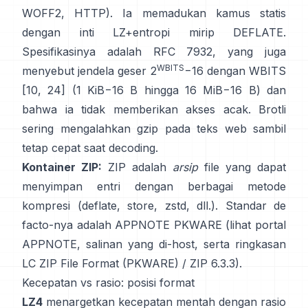
WOFF2, HTTP). Ia memadukan kamus statis
dengan inti LZ+entropi mirip DEFLATE.
Spesifikasinya adalah
RFC 7932
, yang juga
WBITS
menyebut jendela geser 2
−16 dengan WBITS
[10, 24] (1 KiB−16 B hingga 16 MiB−16 B) dan
bahwa ia
tidak memberikan akses acak
. Brotli
sering mengalahkan gzip pada teks web sambil
tetap cepat saat decoding.
Kontainer ZIP:
ZIP adalah
arsip
file yang dapat
menyimpan entri dengan berbagai metode
kompresi (deflate, store, zstd, dll.). Standar de
facto-nya adalah APPNOTE PKWARE (lihat
portal
APPNOTE
,
salinan yang di-host
, serta ringkasan
LC
ZIP File Format (PKWARE)
/
ZIP 6.3.3
).
Kecepatan vs rasio: posisi format
LZ4
menargetkan kecepatan mentah dengan rasio