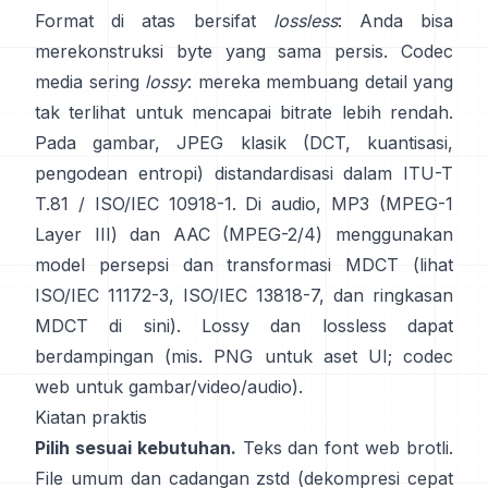
Format di atas bersifat
lossless
: Anda bisa
merekonstruksi byte yang sama persis. Codec
media sering
lossy
: mereka membuang detail yang
tak terlihat untuk mencapai bitrate lebih rendah.
Pada gambar, JPEG klasik (DCT, kuantisasi,
pengodean entropi) distandardisasi dalam
ITU-T
T.81 / ISO/IEC 10918-1
. Di audio, MP3 (MPEG-1
Layer III) dan AAC (MPEG-2/4) menggunakan
model persepsi dan transformasi MDCT (lihat
ISO/IEC 11172-3
,
ISO/IEC 13818-7
, dan ringkasan
MDCT
di sini
). Lossy dan lossless dapat
berdampingan (mis. PNG untuk aset UI; codec
web untuk gambar/video/audio).
Kiatan praktis
Pilih sesuai kebutuhan.
Teks dan font web
brotli
.
File umum dan cadangan
zstd
(dekompresi cepat