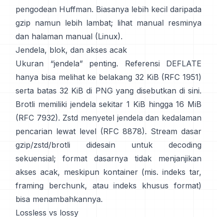
pengodean Huffman. Biasanya lebih kecil daripada
gzip namun lebih lambat; lihat
manual resminya
dan halaman manual
(Linux)
.
Jendela, blok, dan akses acak
Ukuran “jendela” penting. Referensi DEFLATE
hanya bisa melihat ke belakang 32 KiB
(RFC 1951)
serta batas 32 KiB di PNG
yang disebutkan di sini
.
Brotli memiliki jendela sekitar 1 KiB hingga 16 MiB
(RFC 7932)
. Zstd menyetel jendela dan kedalaman
pencarian lewat level
(RFC 8878)
. Stream dasar
gzip/zstd/brotli didesain untuk decoding
sekuensial; format dasarnya
tidak menjanjikan
akses acak
, meskipun kontainer (mis. indeks tar,
framing berchunk, atau indeks khusus format)
bisa menambahkannya.
Lossless vs lossy