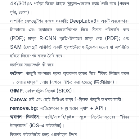
4K/30fps পর্যন্ত রিয়েল টাইমে স্ট্র্যান্ড-লেভেল ম্যাট তৈরি করে
(
প্রকল্প
পৃষ্ঠা
,
রেপো
)।
সম্পর্কিত সেগমেন্টেশন কাজও দরকারী:
DeepLabv3+
একটি এনকোডার-
ডিকোডার এবং অ্যাট্রাস কনভোলিউশন দিয়ে সীমানা পরিমার্জন করে
(
PDF
);
মাস্ক R-CNN
প্রতি-উদাহরণ মাস্ক দেয়
(
PDF
); এবং
SAM (সেগমেন্ট এনিথিং)
একটি
প্রম্পটেবল
ফাউন্ডেশন মডেল যা অপরিচিত
ছবিতে জিরো-শট মাস্ক তৈরি করে।
জনপ্রিয় সরঞ্জামগুলি কী করে
ফটোশপ
:
পটভূমি অপসারণ
দ্রুত অ্যাকশন হুডের নিচে "বিষয় নির্বাচন করুন
→ লেয়ার মাস্ক" চালায়
(
এখানে নিশ্চিত করা হয়েছে
;
টিউটোরিয়াল
)।
GIMP
:
ফোরগ্রাউন্ড সিলেক্ট
(SIOX)।
Canva
: ছবি এবং ছোট ভিডিওর জন্য 1-ক্লিক
পটভূমি অপসারণকারী
।
remove.bg
: অটোমেশনের জন্য ওয়েব অ্যাপ +
API
।
অ্যাপল ডিভাইস
: ফটো/সাফারি/কুইক লুকে সিস্টেম-স্তরের “
বিষয়
উত্তোলন
”
(
iOS-এ কাটআউট
)।
ক্লিনার কাটআউটের জন্য ওয়ার্কফ্লো টিপস