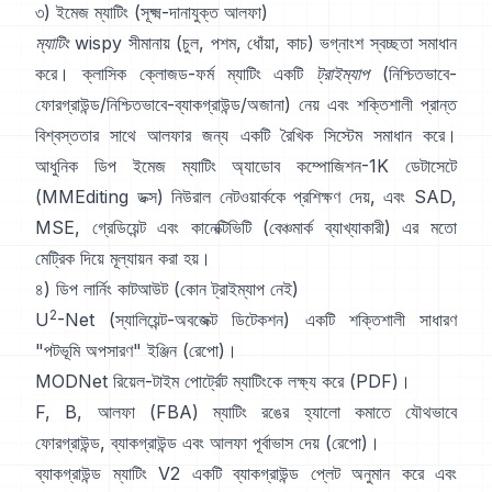
৩) ইমেজ ম্যাটিং (সূক্ষ্ম-দানাযুক্ত আলফা)
ম্যাটিং
wispy সীমানায় (চুল, পশম, ধোঁয়া, কাচ) ভগ্নাংশ স্বচ্ছতা সমাধান
করে। ক্লাসিক
ক্লোজড-ফর্ম ম্যাটিং
একটি
ট্রাইম্যাপ
(নিশ্চিতভাবে-
ফোরগ্রাউন্ড/নিশ্চিতভাবে-ব্যাকগ্রাউন্ড/অজানা) নেয় এবং শক্তিশালী প্রান্ত
বিশ্বস্ততার সাথে আলফার জন্য একটি রৈখিক সিস্টেম সমাধান করে।
আধুনিক
ডিপ ইমেজ ম্যাটিং
অ্যাডোব কম্পোজিশন-1K
ডেটাসেটে
(
MMEditing ডক্স
) নিউরাল নেটওয়ার্ককে প্রশিক্ষণ দেয়, এবং
SAD,
MSE, গ্রেডিয়েন্ট এবং কানেক্টিভিটি (
বেঞ্চমার্ক ব্যাখ্যাকারী
) এর মতো
মেট্রিক দিয়ে মূল্যায়ন করা হয়।
৪) ডিপ লার্নিং কাটআউট (কোন ট্রাইম্যাপ নেই)
2
U
-Net
(স্যালিয়েন্ট-অবজেক্ট ডিটেকশন) একটি শক্তিশালী সাধারণ
"পটভূমি অপসারণ" ইঞ্জিন
(
রেপো
)।
MODNet
রিয়েল-টাইম পোর্ট্রেট ম্যাটিংকে লক্ষ্য করে (
PDF
)।
F, B, আলফা (FBA) ম্যাটিং
রঙের হ্যালো কমাতে যৌথভাবে
ফোরগ্রাউন্ড, ব্যাকগ্রাউন্ড এবং আলফা পূর্বাভাস দেয়
(
রেপো
)।
ব্যাকগ্রাউন্ড ম্যাটিং V2
একটি ব্যাকগ্রাউন্ড প্লেট অনুমান করে এবং