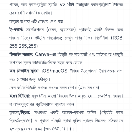
পারেন, তবে
ব্যাকগ্রাউন্ড ম্যাটিং V2
भोले "ভার্চুয়াল ব্যাকগ্রাউন্ড" টগলের
চেয়ে বেশি স্বাভাবিক দেখায়।
বাস্তব জগতে এটি কোথায় দেখা যায়
ই-কমার্স:
মার্কেটপ্লেস (যেমন, অ্যামাজন) প্রায়শই একটি
বিশুদ্ধ সাদা
প্রধান চিত্রের পটভূমি প্রয়োজন; দেখুন
পণ্য চিত্র নির্দেশিকা
(RGB
255,255,255)।
ডিজাইন সরঞ্জাম:
Canva-এর
পটভূমি অপসারণকারী
এবং ফটোশপের
পটভূমি
অপসারণ
দ্রুত কাটআউটগুলিকে সহজ করে তোলে।
অন-ডিভাইস সুবিধা:
iOS/macOS “
বিষয় উত্তোলন
” নৈমিত্তিক ভাগ
করে নেওয়ার জন্য দুর্দান্ত।
কেন কাটআউটগুলি কখনও কখনও নকল দেখায় (এবং সমাধান)
রঙের ছিটানো:
সবুজ/নীল আলো বিষয়ের উপর আবৃত হয়—
ডেসপিল নিয়ন্ত্রণ
বা লক্ষ্যযুক্ত রঙ প্রতিস্থাপন ব্যবহার করুন।
হ্যালো/ফ্রিঞ্জ:
সাধারণত একটি আলফা-ব্যাখ্যা অমিল (স্ট্রেইট বনাম
প্রিমাল্টিপ্লাইড) বা পুরানো পটভূমি দ্বারা দূষিত প্রান্ত পিক্সেল; সঠিকভাবে
রূপান্তর/ব্যাখ্যা করুন
(
ওভারভিউ
,
বিশদ
)।