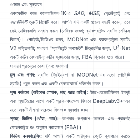
গুণমান এবং মূল্যায়ন
একাডেমিক কাজ
কম্পোজিশন-1K
-এ
SAD
,
MSE
,
গ্রেডিয়েন্ট
, এবং
কানেক্টিভিটি
ত্রুটি রিপোর্ট করে। আপনি যদি একটি মডেল বাছাই করেন, তবে
সেই মেট্রিকগুলি সন্ধান করুন
(
মেট্রিক সংজ্ঞা
;
ব্যাকগ্রাউন্ড ম্যাটিং মেট্রিক্স
বিভাগ
)। পোর্ট্রেট/ভিডিওর জন্য,
MODNet
এবং
ব্যাকগ্রাউন্ড ম্যাটিং
2
V2
শক্তিশালী; সাধারণ "স্যালিয়েন্ট অবজেক্ট" চিত্রগুলির জন্য,
U
-Net
একটি কঠিন বেসলাইন; কঠিন স্বচ্ছতার জন্য,
FBA
ক্লিনার হতে পারে।
সাধারণ প্রান্তের কেস (এবং সমাধান)
চুল এবং পশম:
ম্যাটিং (ট্রাইম্যাপ বা
MODNet
-এর মতো পোর্ট্রেট
ম্যাটিং) পছন্দ করুন এবং একটি চেকারবোর্ডে পরিদর্শন করুন।
সূক্ষ্ম কাঠামো (বাইকের স্পোক, মাছ ধরার লাইন):
উচ্চ-রেজোলিউশন ইনপুট
এবং ম্যাটিংয়ের আগে একটি প্রাক-পদক্ষেপ হিসাবে
DeepLabv3+
-এর
মতো একটি সীমানা-সচেতন বিভাজক ব্যবহার করুন।
স্বচ্ছ জিনিস (ধোঁয়া, কাচ):
আপনার ভগ্নাংশ আলফা এবং প্রায়শই
ফোরগ্রাউন্ড রঙ অনুমান প্রয়োজন
(
FBA
)।
ভিডিও কনফারেন্সিং:
যদি আপনি একটি পরিষ্কার প্লেট ক্যাপচার করতে