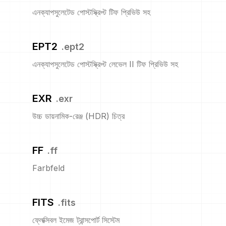
এনক্যাপসুলেটেড পোস্টস্ক্রিপ্ট টিফ প্রিভিউ সহ
EPT2
.
ept2
এনক্যাপসুলেটেড পোস্টস্ক্রিপ্ট লেভেল II টিফ প্রিভিউ সহ
EXR
.
exr
উচ্চ ডায়নামিক-রেঞ্জ (HDR) চিত্র
FF
.
ff
Farbfeld
FITS
.
fits
ফ্লেক্সিবল ইমেজ ট্রান্সপোর্ট সিস্টেম