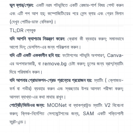
ভুল ব্লার/গ্রেন:
একটি নরম পটভূমিতে একটি রেজার-শার্প বিষয় পেস্ট করুন
এবং এটি পপ আপ হয়; কম্পোজিটিংয়ের পরে লেন্স ব্লার এবং গ্রেন মিলান
(দেখুন
পোর্টার-ডাফ বেসিকস
)।
TL;DR প্লেবুক
যদি আপনি ক্যাপচার নিয়ন্ত্রণ করেন:
ক্রোমা কী ব্যবহার করুন; সমানভাবে
আলো দিন;
ডেসপিল
-এর জন্য পরিকল্পনা করুন।
যদি এটি একটি এককালীন ছবি হয়:
ফটোশপের
পটভূমি অপসারণ
,
Canva-
এর
অপসারণকারী
, বা
remove.bg
চেষ্টা করুন; চুলের জন্য ব্রাশ/ম্যাটিং
দিয়ে পরিমার্জন করুন।
যদি আপনার প্রোডাকশন-গ্রেড প্রান্তের প্রয়োজন হয়:
ম্যাটিং (
ক্লোজড-
ফর্ম
বা গভীর) ব্যবহার করুন এবং স্বচ্ছতার উপর আলফা পরীক্ষা করুন;
আলফা ব্যাখ্যা
-এর কথা মাথায় রাখুন।
পোর্ট্রেট/ভিডিওর জন্য:
MODNet
বা
ব্যাকগ্রাউন্ড ম্যাটিং V2
বিবেচনা
করুন; ক্লিক-নির্দেশিত সেগমেন্টেশনের জন্য,
SAM
একটি শক্তিশালী
ফ্রন্ট-এন্ড।