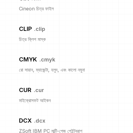
Cineon চিত্র ফাইল
CLIP
.
clip
চিত্র ক্লিপ মাস্ক
CMYK
.
cmyk
রো সায়ান, ম্যাজেন্টা, হলুদ, এবং কালো নমুনা
CUR
.
cur
মাইক্রোসফট আইকন
DCX
.
dcx
ZSoft IBM PC মাল্টি-পেজ পেইন্টব্রাশ