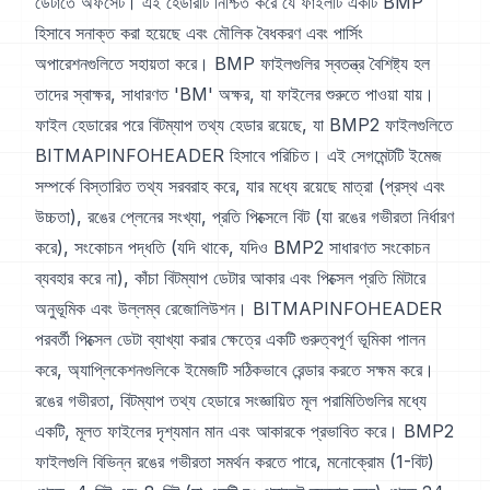
ডেটাতে অফসেট। এই হেডারটি নিশ্চিত করে যে ফাইলটি একটি BMP
হিসাবে সনাক্ত করা হয়েছে এবং মৌলিক বৈধকরণ এবং পার্সিং
অপারেশনগুলিতে সহায়তা করে। BMP ফাইলগুলির স্বতন্ত্র বৈশিষ্ট্য হল
তাদের স্বাক্ষর, সাধারণত 'BM' অক্ষর, যা ফাইলের শুরুতে পাওয়া যায়।
ফাইল হেডারের পরে বিটম্যাপ তথ্য হেডার রয়েছে, যা BMP2 ফাইলগুলিতে
BITMAPINFOHEADER হিসাবে পরিচিত। এই সেগমেন্টটি ইমেজ
সম্পর্কে বিস্তারিত তথ্য সরবরাহ করে, যার মধ্যে রয়েছে মাত্রা (প্রস্থ এবং
উচ্চতা), রঙের প্লেনের সংখ্যা, প্রতি পিক্সেলে বিট (যা রঙের গভীরতা নির্ধারণ
করে), সংকোচন পদ্ধতি (যদি থাকে, যদিও BMP2 সাধারণত সংকোচন
ব্যবহার করে না), কাঁচা বিটম্যাপ ডেটার আকার এবং পিক্সেল প্রতি মিটারে
অনুভূমিক এবং উল্লম্ব রেজোলিউশন। BITMAPINFOHEADER
পরবর্তী পিক্সেল ডেটা ব্যাখ্যা করার ক্ষেত্রে একটি গুরুত্বপূর্ণ ভূমিকা পালন
করে, অ্যাপ্লিকেশনগুলিকে ইমেজটি সঠিকভাবে রেন্ডার করতে সক্ষম করে।
রঙের গভীরতা, বিটম্যাপ তথ্য হেডারে সংজ্ঞায়িত মূল পরামিতিগুলির মধ্যে
একটি, মূলত ফাইলের দৃশ্যমান মান এবং আকারকে প্রভাবিত করে। BMP2
ফাইলগুলি বিভিন্ন রঙের গভীরতা সমর্থন করতে পারে, মনোক্রোম (1-বিট)