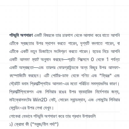
পটভূমি অপসারণ
একটি বিষয়কে তার চারপাশ থেকে আলাদা করে যাতে আপনি
এটিকে স্বচ্ছতার উপর স্থাপন করতে পারেন, দৃশ্যটি বদলাতে পারেন, বা
এটিকে একটি নতুন ডিজাইনে সংমিশ্রণ করতে পারেন। হুডের নিচে আপনি
একটি
আলফা ম্যাট
অনুমান করছেন—প্রতি পিক্সেলে 0 থেকে 1 পর্যন্ত
একটি অস্বচ্ছতা—এবং তারপর ফোরগ্রাউন্ডকে অন্য কিছুর উপর
আলফা-
কম্পোজিটিং
করছেন। এটি
পোর্টার-ডাফ
থেকে গণিত এবং "ফ্রিঞ্জ" এবং
স্ট্রেইট বনাম প্রিমাল্টিপ্লাইড আলফা
-এর মতো পরিচিত সমস্যাগুলির কারণ।
প্রিমাল্টিপ্লিকেশন এবং লিনিয়ার রঙের উপর ব্যবহারিক নির্দেশনার জন্য,
মাইক্রোসফটের Win2D নোট
,
সোরেন স্যান্ডম্যান
, এবং
লোমন্টের লিনিয়ার
ব্লেন্ডিং-এর উপর লেখা
দেখুন।
লোকেরা যেভাবে পটভূমি অপসারণ করে তার প্রধান উপায়গুলি
১) ক্রোমা কী ("সবুজ/নীল পর্দা")