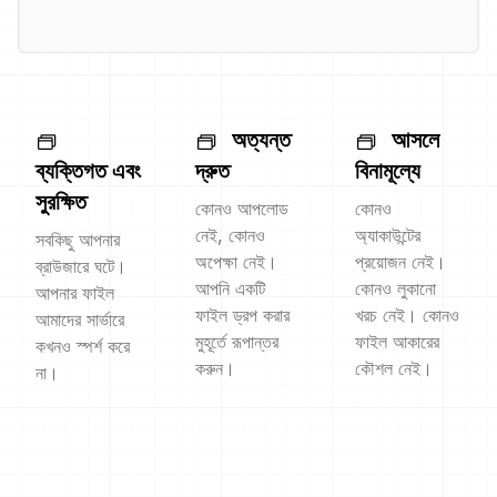
অত্যন্ত
আসলে
ব্যক্তিগত এবং
দ্রুত
বিনামূল্যে
সুরক্ষিত
কোনও আপলোড
কোনও
নেই, কোনও
অ্যাকাউন্টের
সবকিছু আপনার
অপেক্ষা নেই।
প্রয়োজন নেই।
ব্রাউজারে ঘটে।
আপনি একটি
কোনও লুকানো
আপনার ফাইল
ফাইল ড্রপ করার
খরচ নেই। কোনও
আমাদের সার্ভারে
মুহূর্তে রূপান্তর
ফাইল আকারের
কখনও স্পর্শ করে
করুন।
কৌশল নেই।
না।