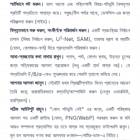
স্মার্টভাবে শুট করুন।
ভাল আলো এবং শক্তিশালী বিষয়-পটভূমি বৈসাদৃশ্য
প্রতিটি পদ্ধতিতে সাহায্য করে। সবুজ/নীল পর্দার সাথে,
ডেসপিল
-এর জন্য
পরিকল্পনা করুন
(
গাইড
)।
বিস্তৃতভাবে শুরু করুন, সংকীর্ণকে পরিমার্জন করুন।
একটি স্বয়ংক্রিয় নির্বাচন
2
চালান (বিষয় নির্বাচন করুন,
U
-Net
,
SAM
), তারপর ব্রাশ বা ম্যাটিং
(যেমন,
ক্লোজড-ফর্ম
) দিয়ে প্রান্তগুলি পরিমার্জন করুন।
আধা-স্বচ্ছতার কথা মাথায় রাখুন।
গ্লাস, পর্দা, মোশন ব্লার, উড়ন্ত চুলের
জন্য সত্যিকারের আলফা প্রয়োজন (শুধু একটি হার্ড মাস্ক নয়)। যে
পদ্ধতিগুলি
F/B/α
-কেও পুনরুদ্ধার করে সেগুলি হ্যালো কমিয়ে দেয়।
আপনার আলফা জানুন।
স্ট্রেইট বনাম প্রিমাল্টিপ্লাইড
ভিন্ন প্রান্তের আচরণ
তৈরি করে; ধারাবাহিকভাবে রপ্তানি/কম্পোজিট করুন (দেখুন
ওভারভিউ
,
হারগ্রিভস
)।
সঠিক আউটপুট বাছুন।
"কোন পটভূমি নেই" এর জন্য, একটি পরিষ্কার
আলফা সহ একটি রাস্টার (যেমন, PNG/WebP) সরবরাহ করুন বা যদি
আরও সম্পাদনা প্রত্যাশিত হয় তবে মাস্ক সহ স্তরযুক্ত ফাইলগুলি রাখুন।
মূল হল আপনার গণনা করা
আলফার গুণমান
—
পোর্টার-ডাফ
-এ নিহিত।