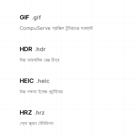
GIF
.
gif
CompuServe গ্রাফিক্স ইন্টারচেঞ্জ ফরম্যাট
HDR
.
hdr
উচ্চ ডায়নামিক রেঞ্জ চিত্র
HEIC
.
heic
উচ্চ দক্ষতা ইমেজ কন্টেইনার
HRZ
.
hrz
স্লো স্ক্যান টেলিভিশন