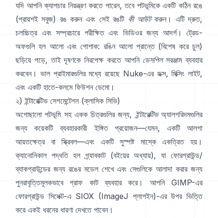
যদি আপনি ক্যাপচার নিয়ন্ত্রণ করতে পারেন, তবে পটভূমিকে একটি কঠিন রঙে
(প্রায়শই সবুজ) রঙ করুন এবং সেই রঙটি
কী আউট
করুন। এটি দ্রুত,
চলচ্চিত্র এবং সম্প্রচারে পরীক্ষিত এবং ভিডিওর জন্য আদর্শ। ট্রেড-
অফগুলি হল আলো এবং পোশাক: রঙিন আলো প্রান্তে (বিশেষ করে চুল)
ছড়িয়ে পড়ে, তাই দূষণকে নিরপেক্ষ করতে আপনি
ডেসপিল
সরঞ্জাম ব্যবহার
করবেন। ভাল প্রাইমারগুলির মধ্যে রয়েছে
Nuke-এর ডক্স
,
মিক্সিং লাইট
,
এবং একটি হাতে-কলমে
ফিউশন ডেমো
।
২) ইন্টারেক্টিভ সেগমেন্টেশন (ক্লাসিক সিভি)
অগোছালো পটভূমি সহ একক চিত্রগুলির জন্য,
ইন্টারেক্টিভ
অ্যালগরিদমগুলির
জন্য কয়েকটি ব্যবহারকারী ইঙ্গিত প্রয়োজন—যেমন, একটি আলগা
আয়তক্ষেত্র বা স্ক্রিবল—এবং একটি সুস্পষ্ট মাস্কে একত্রিত হয়।
ক্যানোনিকাল পদ্ধতি হল
গ্র্যাবকাট
(
বইয়ের অধ্যায়
), যা ফোরগ্রাউন্ড/
ব্যাকগ্রাউন্ডের জন্য রঙের মডেল শেখে এবং সেগুলিকে আলাদা করার জন্য
পুনরাবৃত্তিমূলকভাবে গ্রাফ কাট ব্যবহার করে। আপনি
GIMP-এর
ফোরগ্রাউন্ড সিলেক্ট
-এ
SIOX
(
ImageJ প্লাগইন
)-এর উপর ভিত্তি
করে একই ধরনের ধারণা দেখতে পাবেন।