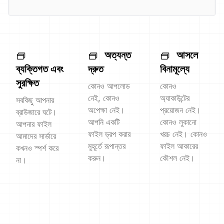
অত্যন্ত
আসলে
ব্যক্তিগত এবং
দ্রুত
বিনামূল্যে
সুরক্ষিত
কোনও আপলোড
কোনও
নেই, কোনও
অ্যাকাউন্টের
সবকিছু আপনার
অপেক্ষা নেই।
প্রয়োজন নেই।
ব্রাউজারে ঘটে।
আপনি একটি
কোনও লুকানো
আপনার ফাইল
ফাইল ড্রপ করার
খরচ নেই। কোনও
আমাদের সার্ভারে
মুহূর্তে রূপান্তর
ফাইল আকারের
কখনও স্পর্শ করে
করুন।
কৌশল নেই।
না।