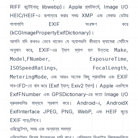
RIFF কন্টেইনার
;
libwebp
)। Apple প্ল্যাটফর্মে,
Image I/O
HEIC/HEIF-এ রূপান্তর করার সময় XMP এবং মেকার ডেটার
পাশাপাশি EXIF সংরক্ষণ করে
(
kCGImagePropertyExifDictionary
)।
আপনি যদি কখনও ভেবে থাকেন যে অ্যাপগুলি কীভাবে ক্যামেরা সেটিংস
অনুমান করে, EXIF-এর ট্যাগ ম্যাপ হল উত্তর:
,
Make
,
,
,
Model
FNumber
ExposureTime
,
,
ISOSpeedRatings
FocalLength
, এবং আরও অনেক কিছু প্রাথমিক এবং EXIF
MeteringMode
সাব-IFD-তে বাস করে (
Exif ট্যাগ
;
Exiv2 ট্যাগ
)। Apple এগুলিকে
ExifFNumber
এবং
GPSDictionary
-এর মতো Image I/O
ধ্রুবকগুলির মাধ্যমে প্রকাশ করে। Android-এ,
AndroidX
ExifInterface
JPEG, PNG, WebP, এবং HEIF জুড়ে
EXIF পড়ে/লিখে।
ওরিয়েন্টেশন, সময় এবং অন্যান্য সমস্যা
ওরিয়েন্টেশন বিশেষ উল্লেখের দাবি রাখে। বেশিরভাগ ডিভাইস পিক্সেলগুলিকে