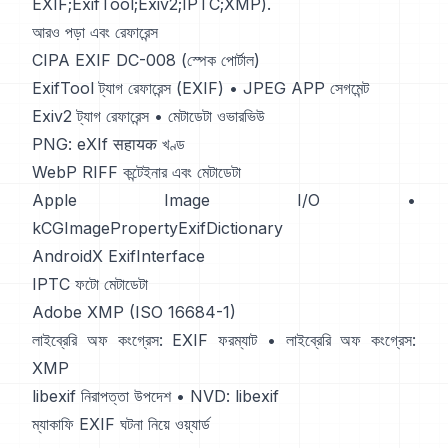
EXIF
;
ExifTool
;
Exiv2
;
IPTC
;
XMP
).
আরও পড়া এবং রেফারেন্স
CIPA EXIF DC-008 (স্পেক পোর্টাল)
ExifTool ট্যাগ রেফারেন্স (EXIF)
•
JPEG APP সেগমেন্ট
Exiv2 ট্যাগ রেফারেন্স
•
মেটাডেটা ওভারভিউ
PNG: eXIf सहायक খণ্ড
WebP RIFF কন্টেইনার এবং মেটাডেটা
Apple Image I/O
•
kCGImagePropertyExifDictionary
AndroidX ExifInterface
IPTC ফটো মেটাডেটা
Adobe XMP (ISO 16684-1)
লাইব্রেরি অফ কংগ্রেস: EXIF ফরম্যাট
•
লাইব্রেরি অফ কংগ্রেস:
XMP
libexif নিরাপত্তা উপদেশ
•
NVD: libexif
ম্যাকাফি EXIF ঘটনা নিয়ে ওয়্যার্ড