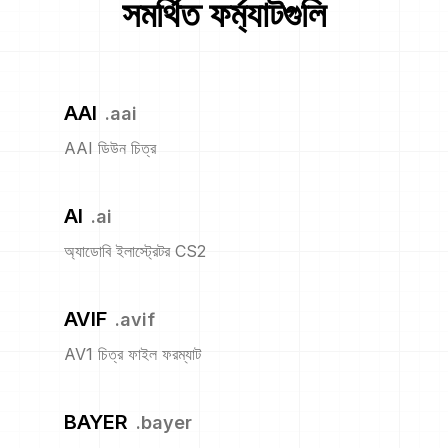
সমর্থিত ফর্ম্যাটগুলি
AAI
.
aai
AAI ডিউন চিত্র
AI
.
ai
অ্যাডোবি ইলাস্ট্রেটর CS2
AVIF
.
avif
AV1 চিত্র ফাইল ফরম্যাট
BAYER
.
bayer