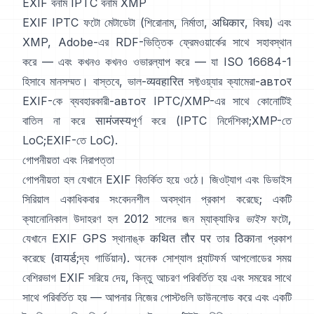
EXIF বনাম IPTC বনাম XMP
EXIF
IPTC ফটো মেটাডেটা
(শিরোনাম, নির্মাতা, अधिकार, বিষয়) এবং
XMP
, Adobe-এর RDF-ভিত্তিক ফ্রেমওয়ার্কের সাথে সহাবস্থান
করে — এবং কখনও কখনও ওভারল্যাপ করে — যা ISO 16684-1
হিসাবে মানসম্মত। বাস্তবে, ভাল-व्यवहारित সফ্টওয়্যার ক্যামেরা-автоर
EXIF-কে ব্যবহারকারী-автоर IPTC/XMP-এর সাথে কোনোটিই
বাতিল না করে सामंजस्यপূর্ণ করে (
IPTC নির্দেশিকা
;
XMP-তে
LoC
;
EXIF-তে LoC
).
গোপনীয়তা এবং নিরাপত্তা
গোপনীয়তা হল যেখানে EXIF বিতর্কিত হয়ে ওঠে। জিওট্যাগ এবং ডিভাইস
সিরিয়াল একাধিকবার সংবেদনশীল অবস্থান প্রকাশ করেছে; একটি
ক্যানোনিকাল উদাহরণ হল 2012 সালের জন ম্যাক্যাফির
ভাইস
ফটো,
যেখানে EXIF GPS স্থানাঙ্ক कथित तौर पर তার ठिकाনা প্রকাশ
করেছে (
वायर्ड
;
দ্য গার্ডিয়ান
). অনেক সোশ্যাল প্ল্যাটফর্ম আপলোডের সময়
বেশিরভাগ EXIF সরিয়ে দেয়, কিন্তু আচরণ পরিবর্তিত হয় এবং সময়ের সাথে
সাথে পরিবর্তিত হয় — আপনার নিজের পোস্টগুলি ডাউনলোড করে এবং একটি