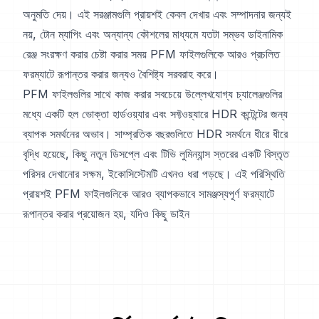
অনুমতি দেয়। এই সরঞ্জামগুলি প্রায়শই কেবল দেখার এবং সম্পাদনার জন্যই
নয়, টোন ম্যাপিং এবং অন্যান্য কৌশলের মাধ্যমে যতটা সম্ভব ডাইনামিক
রেঞ্জ সংরক্ষণ করার চেষ্টা করার সময় PFM ফাইলগুলিকে আরও প্রচলিত
ফরম্যাটে রূপান্তর করার জন্যও বৈশিষ্ট্য সরবরাহ করে।
PFM ফাইলগুলির সাথে কাজ করার সবচেয়ে উল্লেখযোগ্য চ্যালেঞ্জগুলির
মধ্যে একটি হল ভোক্তা হার্ডওয়্যার এবং সফ্টওয়্যারে HDR কন্টেন্টের জন্য
ব্যাপক সমর্থনের অভাব। সাম্প্রতিক বছরগুলিতে HDR সমর্থনে ধীরে ধীরে
বৃদ্ধি হয়েছে, কিছু নতুন ডিসপ্লে এবং টিভি লুমিন্যান্স স্তরের একটি বিস্তৃত
পরিসর দেখানোর সক্ষম, ইকোসিস্টেমটি এখনও ধরা পড়ছে। এই পরিস্থিতি
প্রায়শই PFM ফাইলগুলিকে আরও ব্যাপকভাবে সামঞ্জস্যপূর্ণ ফরম্যাটে
রূপান্তর করার প্রয়োজন হয়, যদিও কিছু ডাইন