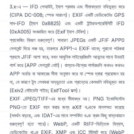
3.x-এ — IFD লেআউট, ট্যাগ প্রকার এবং সীমাবদ্ধতা নথিভুক্ত করে
(
CIPA DC-008
;
স্পেক সারাংশ
)। EXIF একটি ডেডিকেটেড GPS
সাব-IFD (ট্যাগ 0x8825) এবং একটি ইন্টারঅপারেবিলিটি IFD
(0xA005) সংজ্ঞায়িত করে (
Exif ট্যাগ টেবিল
)।
প্যাকেজিং বিবরণ গুরুত্বপূর্ণ। সাধারণ JPEGs একটি JFIF APP0
সেগমেন্ট দিয়ে শুরু হয়, তারপরে APP1-এ EXIF থাকে; পুরানো পাঠকরা
প্রথমে JFIF আশা করে, যখন আধুনিক লাইব্রেরিগুলি আনন্দের সাথে উভয়ই
পার্স করে (
APP সেগমেন্ট নোট
)। বাস্তব-বিশ্বের পার্সারগুলি কখনও কখনও
APP অর্ডার বা আকারের সীমা অনুমান করে যা স্পেক দ্বারা প্রয়োজন হয়
না, যে কারণে টুল লেখকরা অদ্ভুততা এবং প্রান্তের কেসগুলি নথিভুক্ত করে
(
Exiv2 মেটাডেটা গাইড
;
ExifTool ডক্স
)।
EXIF JPEG/TIFF-এর মধ্যে সীমাবদ্ধ নয়। PNG ইকোসিস্টেম
PNG-তে EXIF বহন করার জন্য
eXIf খণ্ড
কে মানসম্মত করেছে
(সমর্থন বাড়ছে, এবং IDAT-এর সাথে সম্পর্কিত খণ্ড ক্রম কিছু বাস্তবায়নে
গুরুত্বপূর্ণ হতে পারে)। WebP, একটি RIFF-ভিত্তিক বিন্যাস,
ডেডিকেটেড খণ্ডে EXIF, XMP এবং ICC মিটমাট করে (
WebP