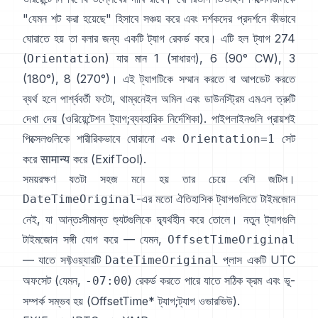
"যেমন শট করা হয়েছে" হিসাবে সঞ্চয় করে এবং দর্শকদের প্রদর্শনে কীভাবে
ঘোরাতে হয় তা বলার জন্য একটি ট্যাগ রেকর্ড করে। এটি হল ট্যাগ 274
(
) যার মান 1 (সাধারণ), 6 (90° CW), 3
Orientation
(180°), 8 (270°)। এই ট্যাগটিকে সম্মান করতে বা আপডেট করতে
ব্যর্থ হলে পার্শ্ববর্তী ফটো, থাম্বনেইল অমিল এবং ডাউনস্ট্রিম এমএল ত্রুটি
দেখা দেয় (
ওরিয়েন্টেশন ট্যাগ
;
ব্যবহারিক নির্দেশিকা
). পাইপলাইনগুলি প্রায়শই
পিক্সেলগুলিকে শারীরিকভাবে ঘোরানো এবং
সেট
Orientation=1
করে सामान्य করে (
ExifTool
).
সময়রক্ষণ যতটা সহজ মনে হয় তার চেয়ে বেশি জটিল।
-এর মতো ঐতিহাসিক ট্যাগগুলিতে টাইমজোন
DateTimeOriginal
নেই, যা আন্তঃসীমান্ত শ্যুটগুলিকে দ্ব্যর্থহীন করে তোলে। নতুন ট্যাগগুলি
টাইমজোন সঙ্গী যোগ করে — যেমন,
OffsetTimeOriginal
— যাতে সফ্টওয়্যারটি
প্লাস একটি UTC
DateTimeOriginal
অফসেট (যেমন,
) রেকর্ড করতে পারে যাতে সঠিক ক্রম এবং ভূ-
-07:00
সম্পর্ক সম্ভব হয় (
OffsetTime* ট্যাগ
;
ট্যাগ ওভারভিউ
).