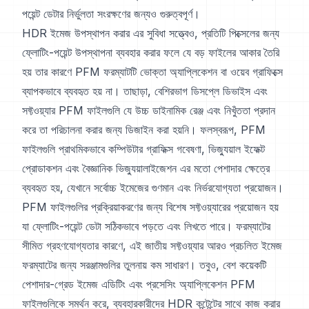
পয়েন্ট ডেটার নির্ভুলতা সংরক্ষণের জন্যও গুরুত্বপূর্ণ।
HDR ইমেজ উপস্থাপন করার এর সুবিধা সত্ত্বেও, প্রতিটি পিক্সেলের জন্য
ফ্লোটিং-পয়েন্ট উপস্থাপনা ব্যবহার করার ফলে যে বড় ফাইলের আকার তৈরি
হয় তার কারণে PFM ফরম্যাটটি ভোক্তা অ্যাপ্লিকেশন বা ওয়েব গ্রাফিক্সে
ব্যাপকভাবে ব্যবহৃত হয় না। তাছাড়া, বেশিরভাগ ডিসপ্লে ডিভাইস এবং
সফ্টওয়্যার PFM ফাইলগুলি যে উচ্চ ডাইনামিক রেঞ্জ এবং নিখুঁততা প্রদান
করে তা পরিচালনা করার জন্য ডিজাইন করা হয়নি। ফলস্বরূপ, PFM
ফাইলগুলি প্রাথমিকভাবে কম্পিউটার গ্রাফিক্স গবেষণা, ভিজ্যুয়াল ইফেক্ট
প্রোডাকশন এবং বৈজ্ঞানিক ভিজ্যুয়ালাইজেশন এর মতো পেশাদার ক্ষেত্রে
ব্যবহৃত হয়, যেখানে সর্বোচ্চ ইমেজের গুণমান এবং নির্ভরযোগ্যতা প্রয়োজন।
PFM ফাইলগুলির প্রক্রিয়াকরণের জন্য বিশেষ সফ্টওয়্যারের প্রয়োজন হয়
যা ফ্লোটিং-পয়েন্ট ডেটা সঠিকভাবে পড়তে এবং লিখতে পারে। ফরম্যাটের
সীমিত গ্রহণযোগ্যতার কারণে, এই জাতীয় সফ্টওয়্যার আরও প্রচলিত ইমেজ
ফরম্যাটের জন্য সরঞ্জামগুলির তুলনায় কম সাধারণ। তবুও, বেশ কয়েকটি
পেশাদার-গ্রেড ইমেজ এডিটিং এবং প্রসেসিং অ্যাপ্লিকেশন PFM
ফাইলগুলিকে সমর্থন করে, ব্যবহারকারীদের HDR কন্টেন্টের সাথে কাজ করার