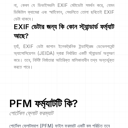
না, কেবল যে ডিভাইসগুলি EXIF মেটাডেটা সমর্থন করে, যেমন
ডিজিটাল ক্যামেরা এবং স্মার্টফোন, সেগুলিতে তোলা ছবিতেই EXIF
ডেটা থাকবে।
EXIF ডেটার জন্য কি কোন স্ট্যান্ডার্ড ফর্ম্যাট
আছে?
হ্যাঁ, EXIF ডেটা জাপান ইলেকট্রনিক ইন্ডাস্ট্রিজ ডেভেলপমেন্ট
অ্যাসোসিয়েশন (JEIDA) দ্বারা নির্ধারিত একটি স্ট্যান্ডার্ড অনুসরণ
করে। তবে, নির্দিষ্ট নির্মাতারা অতিরিক্ত মালিকানাধীন তথ্য অন্তর্ভুক্ত
করতে পারে।
PFM
ফর্ম্যাটটি কি?
পোর্টেবল ফ্লোট ফরম্যাট
পোর্টেবল ফ্লোটম্যাপ (PFM) ফাইল ফরম্যাট একটি কম পরিচিত তবে