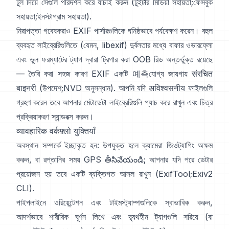
টুল দিয়ে সেগুলি পরিদর্শন করে যাচাই করুন (
টুইটার মিডিয়া সহায়তা
;
ফেসবুক
সহায়তা
;
ইনস্টাগ্রাম সহায়তা
).
নিরাপত্তা গবেষকরাও EXIF পার্সারগুলিকে ঘনিষ্ঠভাবে পর্যবেক্ষণ করেন। বহুল
ব্যবহৃত লাইব্রেরিগুলিতে (যেমন,
libexif
) দুর্বলতার মধ্যে বাফার ওভারফ্লো
এবং ভুল ফরম্যাটের ট্যাগ দ্বারা ট্রিগার করা OOB রিড অন্তর্ভুক্ত রয়েছে
— তৈরি করা সহজ কারণ EXIF একটি 예측যোগ্য জায়গায় संरचित
बाइनरी (
উপদেশ
;
NVD অনুসন্ধান
). আপনি যদি अविश्वसनीय ফাইলগুলি
গ্রহণ করেন তবে আপনার মেটাডেটা লাইব্রেরিগুলি প্যাচ করে রাখুন এবং চিত্র
প্রক্রিয়াকরণ স্যান্ডবক্স করুন।
व्यावहारिक वर्कफ़्लो युक्तियाँ
অবস্থান সম্পর্কে ইচ্ছাকৃত হন: উপযুক্ত হলে ক্যামেরা জিওট্যাগিং অক্ষম
করুন, বা রপ্তানির সময় GPS తీసివేయండి; আপনার যদি পরে ডেটার
প্রয়োজন হয় তবে একটি ব্যক্তিগত আসল রাখুন (
ExifTool
;
Exiv2
CLI
).
পাইপলাইনে ওরিয়েন্টেশন এবং টাইমস্ট্যাম্পগুলিকে স্বাভাবিক করুন,
আদর্শভাবে শারীরিক ঘূর্ণন লিখে এবং দ্ব্যর্থহীন ট্যাগগুলি সরিয়ে (বা