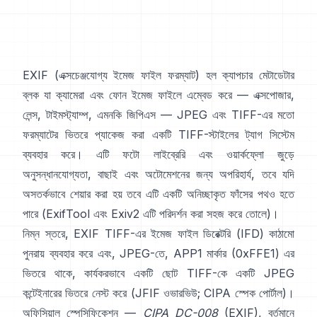
EXIF
(এক্সচেঞ্জযোগ্য ইমেজ ফাইল ফরম্যাট) হল ক্যাপচার মেটাডেটার
ব্লক যা ক্যামেরা এবং ফোন ইমেজ ফাইলে এম্বেড করে — এক্সপোজার,
লেন্স, টাইমস্ট্যাম্প, এমনকি জিপিএস —
JPEG
এবং
TIFF
-এর মতো
ফরম্যাটের ভিতরে প্যাকেজ করা একটি
TIFF-স্টাইলের
ট্যাগ সিস্টেম
ব্যবহার করে। এটি ফটো লাইব্রেরি এবং ওয়ার্কফ্লো জুড়ে
অনুসন্ধানযোগ্যতা, বাছাই এবং অটোমেশনের জন্য অপরিহার্য, তবে যদি
অসতর্কভাবে শেয়ার করা হয় তবে এটি একটি অনিচ্ছাকৃত ফাঁসের পথও হতে
পারে (
ExifTool
এবং
Exiv2
এটি পরিদর্শন করা সহজ করে তোলে)।
নিম্ন স্তরে, EXIF TIFF-এর ইমেজ ফাইল ডিরেক্টরি (IFD) কাঠামো
পুনরায় ব্যবহার করে এবং, JPEG-তে, APP1 মার্কার (0xFFE1) এর
ভিতরে থাকে, কার্যকরভাবে একটি ছোট TIFF-কে একটি JPEG
কন্টেইনারের ভিতরে নেস্ট করে (
JFIF ওভারভিউ
;
CIPA স্পেক পোর্টাল
)।
অফিসিয়াল স্পেসিফিকেশন —
CIPA DC-008
(EXIF), বর্তমানে