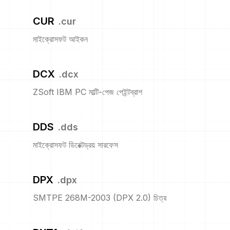
CUR
.
cur
মাইক্রোসফট আইকন
DCX
.
dcx
ZSoft IBM PC মাল্টি-পেজ পেইন্টব্রাশ
DDS
.
dds
মাইক্রোসফট ডিরেক্টড্রয় সারফেস
DPX
.
dpx
SMTPE 268M-2003 (DPX 2.0) চিত্র