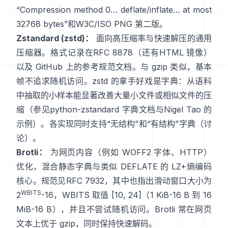
“Compression method 0… deflate/inflate… at most
32768 bytes”
和
W3C/ISO PNG 第二版
。
Zstandard (zstd)：
面向高压缩率与快速解压的通用
压缩器。格式记录在
RFC 8878
（还有
HTML 镜像
）
以及 GitHub 上的参考规范
文档
。与 gzip 类似，基本
帧
不追求随机访问
。zstd 的拿手好戏是字典：从语料
中抽取的小样本能显著改善大量小文件或相似文件的压
缩（参见
python-zstandard 字典文档
与
Nigel Tao 的
示例
）。各实现同时支持“无结构”和“有结构”字典
（讨
论）
。
Brotli：
为网页内容（例如 WOFF2 字体、HTTP）
优化，混合静态字典与类似 DEFLATE 的 LZ+熵编码
核心。规范见
RFC 7932
，其中也指出滑动窗口大小为
WBITS
2
-16，WBITS 取值 [10, 24]（1 KiB-16 B 到 16
MiB-16 B），并且
不尝试随机访问
。Brotli 常在网页
文本上优于 gzip，同时保持快速解码。