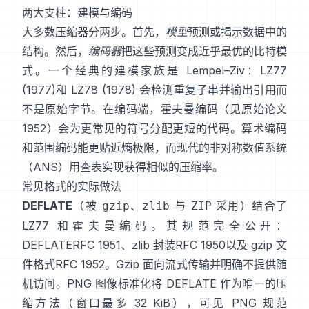
两大支柱：建模与编码
大多数压缩器分两步。首先，
模型
预测或揭示数据中的
结构。然后，
编码器
把这些预测变成近乎最优的比特模
式。一个经典的建模家族是 Lempel–Ziv：
LZ77
(1977)
和 LZ78 (1978) 会检测重复子串并输出引用而
不是原始字节。在编码端，
霍夫曼编码
（见原始论文
1952
）会为更常见的符号分配更短的代码。
算术编码
和
范围编码
能更贴近熵极限，而现代的
非对称数值系统
（ANS）
用查表实现获得相似的压缩率。
常见格式的实际做法
DEFLATE
（被
、
与
采用）结合了
gzip
zlib
ZIP
LZ77 和霍夫曼编码。其规范完全公开：
DEFLATE
RFC 1951
、zlib 封装
RFC 1950
以及 gzip 文
件格式
RFC 1952
。Gzip 面向流式传输并明确
不提供随
机访问
。PNG 图像标准化将 DEFLATE 作为唯一的压
缩方法（窗口最多 32 KiB），可见 PNG 规范