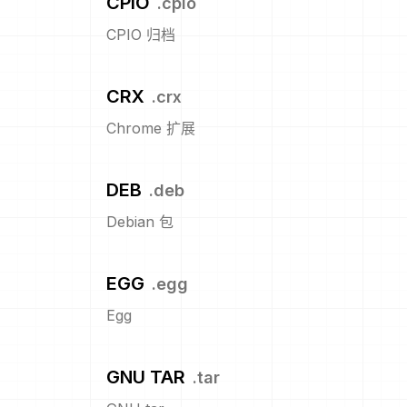
CPIO
.
cpio
CPIO 归档
CRX
.
crx
Chrome 扩展
DEB
.
deb
Debian 包
EGG
.
egg
Egg
GNU TAR
.
tar