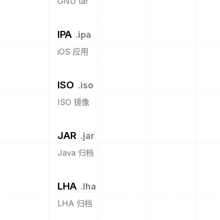
GNU tar
IPA
.
ipa
iOS 应用
ISO
.
iso
ISO 镜像
JAR
.
jar
Java 归档
LHA
.
lha
LHA 归档