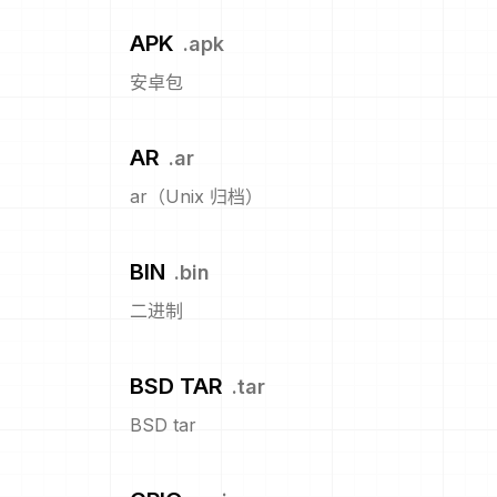
APK
.
apk
安卓包
AR
.
ar
ar（Unix 归档）
BIN
.
bin
二进制
BSD TAR
.
tar
BSD tar