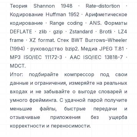
Теория
Shannon 1948
·
Rate–distortion
·
Кодирование
Huffman 1952
·
Арифметическое
кодирование
·
Range coding
·
ANS
. Форматы
DEFLATE
·
zlib
·
gzip
·
Zstandard
·
Brotli
·
LZ4
frame
·
XZ format
. Стек BWT
Burrows–Wheeler
(1994)
·
руководство bzip2
. Медиа
JPEG T.81
·
MP3 ISO/IEC 11172-3
·
AAC ISO/IEC 13818-7
·
MDCT
.
Итог: подбирайте компрессор под свои
данные и ограничения, измеряйте на реальных
входах и не забывайте о выгоде словарей и
умного фрейминга. С удачной парой получите
меньшие файлы, быстрые передачи и
отзывчивые приложения без ущерба
корректности и переносимости.