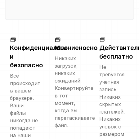
Конфиденциально
Молниеносно
Действител
и
бесплатно
Никаких
безопасно
загрузок,
Не
никаких
требуется
Все
ожиданий.
учетная
происходит
Конвертируйте
запись.
в вашем
в тот
Никаких
браузере.
момент,
скрытых
Ваши
когда вы
платежей.
файлы
перетаскиваете
Никаких
никогда не
файл.
уловок с
попадают
размером
на наши