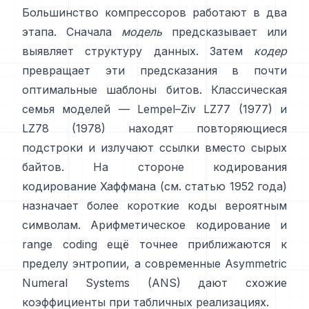
Большинство компрессоров работают в два
этапа. Сначала
модель
предсказывает или
выявляет структуру данных. Затем
кодер
превращает эти предсказания в почти
оптимальные шаблоны битов. Классическая
семья моделей — Lempel–Ziv
LZ77 (1977)
и
LZ78 (1978) находят повторяющиеся
подстроки и излучают ссылки вместо сырых
байтов. На стороне кодирования
кодирование Хаффмана
(см. статью
1952 года
)
назначает более короткие коды вероятным
символам.
Арифметическое кодирование
и
range coding
ещё точнее приближаются к
пределу энтропии, а современные
Asymmetric
Numeral Systems (ANS)
дают схожие
коэффициенты при табличных реализациях.