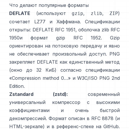
Что делают популярные форматы
DEFLATE
(используют
,
,
)
gzip
zlib
ZIP
сочетает LZ77 и Хаффмана. Спецификации
открыты: DEFLATE
RFC 1951
, оболочка zlib
RFC
1950
и формат gzip
RFC 1952
. Gzip
ориентирован на потоковую передачу и
явно
не обеспечивает произвольный доступ
. PNG
закрепляет DEFLATE как единственный метод
(окно до 32 КиБ) согласно спецификации
«Compression method 0…»
и
W3C/ISO PNG 2nd
Edition
.
Zstandard (zstd):
современный
универсальный компрессор с высокими
коэффициентами и очень быстрой
декомпрессией. Формат описан в
RFC 8878
(и
HTML-зеркале
) и в референс-спеке
на GitHub
.