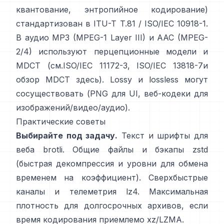
квантование, энтропийное кодирование)
стандартизован в
ITU-T T.81 / ISO/IEC 10918-1
.
В аудио MP3 (MPEG-1 Layer III) и AAC (MPEG-
2/4) используют перцепционные модели и
MDCT (см.
ISO/IEC 11172-3
,
ISO/IEC 13818-7
и
обзор MDCT
здесь
). Lossy и lossless могут
сосуществовать (PNG для UI, веб-кодеки для
изображений/видео/аудио).
Практические советы
Выбирайте под задачу.
Текст и шрифты для
веба
brotli
. Общие файлы и бэкапы
zstd
(быстрая декомпрессия и уровни для обмена
временем на коэффициент). Сверхбыстрые
каналы и телеметрия
lz4
. Максимальная
плотность для долгосрочных архивов, если
время кодирования приемлемо
xz/LZMA
.