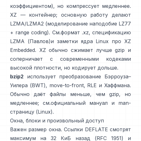
коэффициентом), но компрессует медленнее.
XZ — контейнер; основную работу делают
LZMA/LZMA2 (моделирование наподобие LZ77
+ range coding). См.
формат .xz
,
спецификацию
LZMA (Павлов)
и заметки ядра Linux
про XZ
Embedded
. XZ обычно сжимает лучше gzip и
соперничает с современными кодеками
высокой плотности, но кодирует дольше.
bzip2
использует
преобразование Бэрроуза–
Уилера (BWT)
, move-to-front, RLE и Хаффмана.
Обычно даёт файлы меньше, чем gzip, но
медленнее; см.
официальный мануал
и man-
страницу
(Linux)
.
Окна, блоки и произвольный доступ
Важен размер окна. Ссылки DEFLATE смотрят
максимум на 32 КиБ назад
(RFC 1951)
и