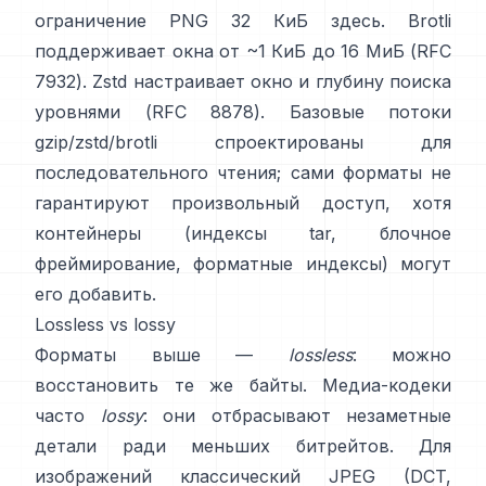
ограничение PNG 32 КиБ
здесь
. Brotli
поддерживает окна от ~1 КиБ до 16 МиБ
(RFC
7932)
. Zstd настраивает окно и глубину поиска
уровнями
(RFC 8878)
. Базовые потоки
gzip/zstd/brotli спроектированы для
последовательного чтения; сами форматы
не
гарантируют произвольный доступ
, хотя
контейнеры (индексы tar, блочное
фреймирование, форматные индексы) могут
его добавить.
Lossless vs lossy
Форматы выше —
lossless
: можно
восстановить те же байты. Медиа-кодеки
часто
lossy
: они отбрасывают незаметные
детали ради меньших битрейтов. Для
изображений классический JPEG (DCT,