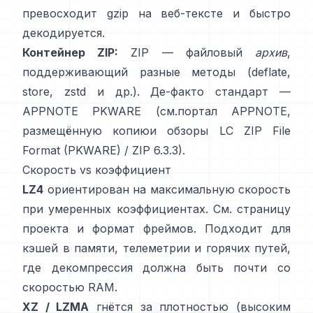
превосходит gzip на веб-тексте и быстро
декодируется.
Контейнер ZIP:
ZIP — файловый
архив
,
поддерживающий разные методы (deflate,
store, zstd и др.). Де-факто стандарт —
APPNOTE PKWARE (см.
портал APPNOTE
,
размещённую копию
и обзоры LC
ZIP File
Format (PKWARE)
/
ZIP 6.3.3
).
Скорость vs коэффициент
LZ4
ориентирован на максимальную скорость
при умеренных коэффициентах. См.
страницу
проекта
и
формат фреймов
. Подходит для
кэшей в памяти, телеметрии и горячих путей,
где декомпрессия должна быть почти со
скоростью RAM.
XZ / LZMA
гнётся за плотностью (высоким