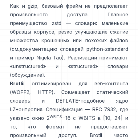
Как и gzip, базовый фрейм
не предполагает
произвольного доступа
. Главное
преимущество zstd — словари: маленькие
образцы корпуса, резко улучшающие сжатие
множества крошечных или похожих файлов
(см.
документацию словарей python-zstandard
и
пример Nigela Tao
). Реализации принимают
«unstructured» и «structured» словари
(обсуждение)
.
Brotli:
оптимизирован для веб-контента
(WOFF2, HTTP). Совмещает статический
словарь и DEFLATE-подобное ядро
LZ+энтропия. Спецификация —
RFC 7932
, где
WBITS
указано окно 2
−16 с WBITS в [10, 24] и
то, что формат
не предоставляет
произвольный доступ
. Brotli часто