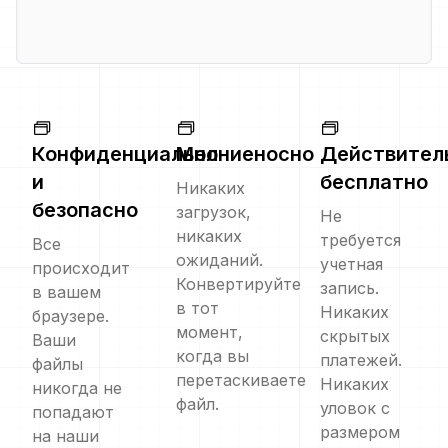
Конфиденциально
Молниеносно
Действител
и
бесплатно
Никаких
безопасно
загрузок,
Не
никаких
требуется
Все
ожиданий.
учетная
происходит
Конвертируйте
запись.
в вашем
в тот
Никаких
браузере.
момент,
скрытых
Ваши
когда вы
платежей.
файлы
перетаскиваете
Никаких
никогда не
файл.
уловок с
попадают
размером
на наши