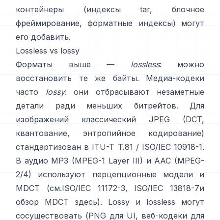
контейнеры (индексы tar, блочное
фреймирование, форматные индексы) могут
его добавить.
Lossless vs lossy
Форматы выше —
lossless
: можно
восстановить те же байты. Медиа-кодеки
часто
lossy
: они отбрасывают незаметные
детали ради меньших битрейтов. Для
изображений классический JPEG (DCT,
квантование, энтропийное кодирование)
стандартизован в
ITU-T T.81 / ISO/IEC 10918-1
.
В аудио MP3 (MPEG-1 Layer III) и AAC (MPEG-
2/4) используют перцепционные модели и
MDCT (см.
ISO/IEC 11172-3
,
ISO/IEC 13818-7
и
обзор MDCT
здесь
). Lossy и lossless могут
сосуществовать (PNG для UI, веб-кодеки для