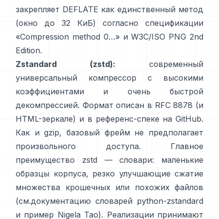
закрепляет DEFLATE как единственный метод
(окно до 32 КиБ) согласно спецификации
«Compression method 0…»
и
W3C/ISO PNG 2nd
Edition
.
Zstandard (zstd):
современный
универсальный компрессор с высокими
коэффициентами и очень быстрой
декомпрессией. Формат описан в
RFC 8878
(и
HTML-зеркале
) и в референс-спеке
на GitHub
.
Как и gzip, базовый фрейм
не предполагает
произвольного доступа
. Главное
преимущество zstd — словари: маленькие
образцы корпуса, резко улучшающие сжатие
множества крошечных или похожих файлов
(см.
документацию словарей python-zstandard
и
пример Nigela Tao
). Реализации принимают