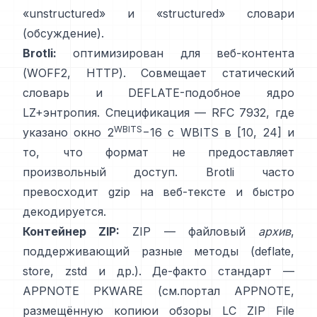
«unstructured» и «structured» словари
(обсуждение)
.
Brotli:
оптимизирован для веб-контента
(WOFF2, HTTP). Совмещает статический
словарь и DEFLATE-подобное ядро
LZ+энтропия. Спецификация —
RFC 7932
, где
WBITS
указано окно 2
−16 с WBITS в [10, 24] и
то, что формат
не предоставляет
произвольный доступ
. Brotli часто
превосходит gzip на веб-тексте и быстро
декодируется.
Контейнер ZIP:
ZIP — файловый
архив
,
поддерживающий разные методы (deflate,
store, zstd и др.). Де-факто стандарт —
APPNOTE PKWARE (см.
портал APPNOTE
,
размещённую копию
и обзоры LC
ZIP File