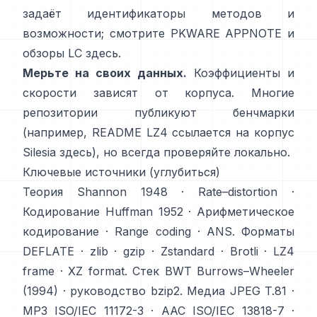
задаёт идентификаторы методов и
возможности; смотрите
PKWARE APPNOTE
и
обзоры LC
здесь
.
Мерьте на своих данных.
Коэффициенты и
скорости зависят от корпуса. Многие
репозитории публикуют бенчмарки
(например, README LZ4 ссылается на корпус
Silesia
здесь
), но всегда проверяйте локально.
Ключевые источники (углубиться)
Теория
Shannon 1948
·
Rate–distortion
·
Кодирование
Huffman 1952
·
Арифметическое
кодирование
·
Range coding
·
ANS
. Форматы
DEFLATE
·
zlib
·
gzip
·
Zstandard
·
Brotli
·
LZ4
frame
·
XZ format
. Стек BWT
Burrows–Wheeler
(1994)
·
руководство bzip2
. Медиа
JPEG T.81
·
MP3 ISO/IEC 11172-3
·
AAC ISO/IEC 13818-7
·