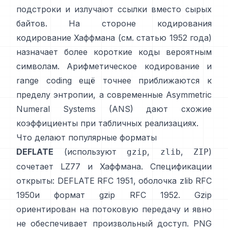
подстроки и излучают ссылки вместо сырых
байтов. На стороне кодирования
кодирование Хаффмана
(см. статью
1952 года
)
назначает более короткие коды вероятным
символам.
Арифметическое кодирование
и
range coding
ещё точнее приближаются к
пределу энтропии, а современные
Asymmetric
Numeral Systems (ANS)
дают схожие
коэффициенты при табличных реализациях.
Что делают популярные форматы
DEFLATE
(используют
,
,
)
gzip
zlib
ZIP
сочетает LZ77 и Хаффмана. Спецификации
открыты: DEFLATE
RFC 1951
, оболочка zlib
RFC
1950
и формат gzip
RFC 1952
. Gzip
ориентирован на потоковую передачу и
явно
не обеспечивает произвольный доступ
. PNG