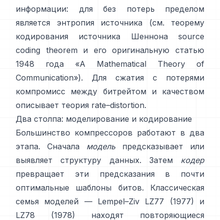
информации: для без потерь пределом
является энтропия источника (см. теорему
кодирования источника Шеннона
source
coding theorem
и его оригинальную статью
1948 года
«A Mathematical Theory of
Communication»
). Для сжатия с потерями
компромисс между битрейтом и качеством
описывает
теория rate–distortion
.
Два столпа: моделирование и кодирование
Большинство компрессоров работают в два
этапа. Сначала
модель
предсказывает или
выявляет структуру данных. Затем
кодер
превращает эти предсказания в почти
оптимальные шаблоны битов. Классическая
семья моделей — Lempel–Ziv
LZ77 (1977)
и
LZ78 (1978) находят повторяющиеся