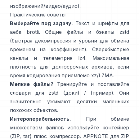
изображений/видео/аудио).
Практические советы
Выбирайте под задачу.
Текст и шрифты для
веба
brotli
. Общие файлы и бэкапы
zstd
(быстрая декомпрессия и уровни для обмена
временем на коэффициент). Сверхбыстрые
каналы и телеметрия
lz4
. Максимальная
плотность для долгосрочных архивов, если
время кодирования приемлемо
xz/LZMA
.
Мелкие файлы?
Тренируйте и поставляйте
словари для zstd
(доки)
/
(пример)
. Они
значительно ужимают десятки маленьких
похожих объектов.
Интероперабельность.
При обмене
множеством файлов используйте контейнер
(ZIP, tar) плюс компрессор. APPNOTE для ZIP