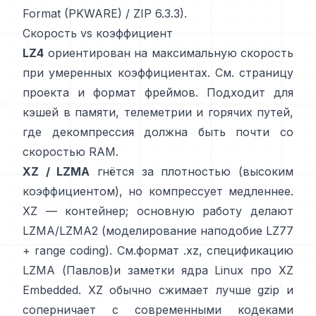
Format (PKWARE)
/
ZIP 6.3.3
).
Скорость vs коэффициент
LZ4
ориентирован на максимальную скорость
при умеренных коэффициентах. См.
страницу
проекта
и
формат фреймов
. Подходит для
кэшей в памяти, телеметрии и горячих путей,
где декомпрессия должна быть почти со
скоростью RAM.
XZ / LZMA
гнётся за плотностью (высоким
коэффициентом), но компрессует медленнее.
XZ — контейнер; основную работу делают
LZMA/LZMA2 (моделирование наподобие LZ77
+ range coding). См.
формат .xz
,
спецификацию
LZMA (Павлов)
и заметки ядра Linux
про XZ
Embedded
. XZ обычно сжимает лучше gzip и
соперничает с современными кодеками