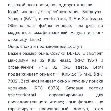
высокой плотности, но кодирует дольше.
bzip2
использует
преобразование Бэрроуза–
Уилера (BWT)
, move-to-front, RLE и Хаффмана.
Обычно даёт файлы меньше, чем gzip, но
медленнее; см.
официальный мануал
и man-
страницу
(Linux)
.
Окна, блоки и произвольный доступ
Важен размер окна. Ссылки DEFLATE смотрят
максимум на 32 КиБ назад
(RFC 1951)
и
ограничение PNG 32 КиБ
здесь
. Brotli
поддерживает окна от ~1 КиБ до 16 МиБ
(RFC
7932)
. Zstd настраивает окно и глубину поиска
уровнями
(RFC 8878)
. Базовые потоки
gzip/zstd/brotli спроектированы для
последовательного чтения; сами форматы
не
гарантируют произвольный доступ
, хотя