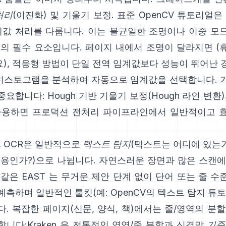
처리
(이진화) 및 기울기 보정. 표준 OpenCV 튜토리얼은
값 처리를 다룹니다. 이는 불균일한 조명이나 이중 모
서의 필수 요소입니다. 페이지 내에서 조명이 달라지면 (
), 적응형 방법이 단일 전역 임계값보다 성능이 뛰어난 
는 히스토그램을 분석하여 자동으로 임계값을 선택합니다.
요합니다: Hough 기반 기울기 보정(
Hough 라인 변환
사용하면 프로덕션 전처리 파이프라인에서 일반적이고 
.
OCR은 일반적으로
텍스트 탐지
(텍스트는 어디에 있는
내용인가?)으로 나뉩니다. 자연스러운 장면과 많은 스캔에
 같은
EAST
는 무거운 제안 단계 없이 단어 또는 줄 수
예측하며 일반적인 툴킷(예:
OpenCV의 텍스트 탐지 튜
. 복잡한 페이지(신문, 양식, 책)에서는 줄/영역의 분
합니다:
Kraken
은 전통적인 영역/줄 분할과 신경망
기준