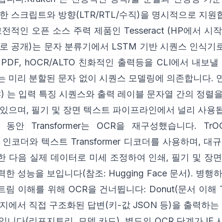
한 스크립트와 방향(LTR/RTL/수직)을 명시적으로 지원
전적인 오픈 소스 주력 제품인
Tesseract
(HP에서 시작
로 공개)는 문자 분류기에서 LSTM 기반 시퀀스 인식
PDF,
hOCR/ALTO 친화적인 출력
등을 CLI에서 내보낼
는 미리 분할된 문자 없이 시퀀스 모델링에 의존합니다.
)
는 입력 특징 시퀀스와 출력 레이블 문자열 간의 정렬
 있으며, 필기 및 장면 텍스트 파이프라인에서 널리 사용
동안 Transformer는 OCR을 재구성했습니다.
TrO
mer 인코더와 텍스트 Transformer 디코더를 사용하며, 
 다음 실제 데이터로 미세 조정하여 인쇄, 필기 및 장
력한 성능을 보입니다(참조:
Hugging Face 문서
). 병행
트림 이해를 위해 OCR을 건너뜁니다:
Donut(문서 이해 Tr
지에서 직접 구조화된 답변(키-값 JSON 등)을 출력하는 
입니다(
리포지토리
,
모델 카드
), 별도의 OCR 단계가 I