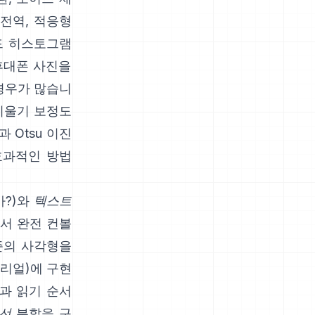
 전역,
적응형
드 히스토그램
휴대폰 사진을
경우가 많습니
 기울기 보정도
)과 Otsu 이진
효과적인 방법
가?)와
텍스트
서 완전 컨볼
준의 사각형을
토리얼
)에 구현
할과 읽기 순서
선
분할을 구