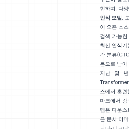
현하며, 다양
인식 모델.
고
이 오픈 소스
검색 가능한 
최신 인식기
간 분류(CTC
본으로 남아
지난 몇 년 
Transfor
스에서 훈련한
마크에서 강
템은 다운스
은 문서 이미
코더-디코더