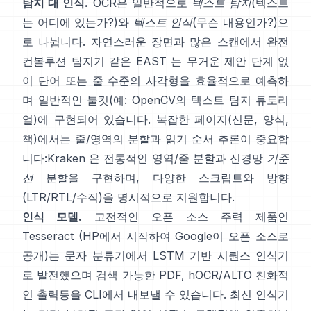
탐지 대 인식.
OCR은 일반적으로
텍스트 탐지
(텍스트
는 어디에 있는가?)와
텍스트 인식
(무슨 내용인가?)으
로 나뉩니다. 자연스러운 장면과 많은 스캔에서 완전
컨볼루션 탐지기 같은
EAST
는 무거운 제안 단계 없
이 단어 또는 줄 수준의 사각형을 효율적으로 예측하
며 일반적인 툴킷(예:
OpenCV의 텍스트 탐지 튜토리
얼
)에 구현되어 있습니다. 복잡한 페이지(신문, 양식,
책)에서는 줄/영역의 분할과 읽기 순서 추론이 중요합
니다:
Kraken
은 전통적인 영역/줄 분할과 신경망
기준
선
분할을 구현하며, 다양한 스크립트와 방향
(LTR/RTL/수직)을 명시적으로 지원합니다.
인식 모델.
고전적인 오픈 소스 주력 제품인
Tesseract
(HP에서 시작하여 Google이 오픈 소스로
공개)는 문자 분류기에서 LSTM 기반 시퀀스 인식기
로 발전했으며 검색 가능한 PDF,
hOCR/ALTO 친화적
인 출력
등을 CLI에서 내보낼 수 있습니다. 최신 인식기