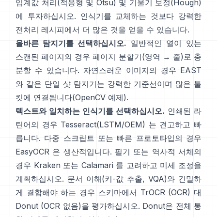
임계값 처리(
적응형 및 Otsu
) 및 기울기 보정(
Hough
)
에 투자하십시오. 인식기를 교체하는 것보다 강력한
전처리 레시피에서 더 많은 것을 얻을 수 있습니다.
올바른 탐지기를 선택하십시오.
일반적인 열이 있는
스캔된 페이지의 경우 페이지 분할기(영역 → 줄)로 충
분할 수 있습니다. 자연스러운 이미지의 경우
EAST
와 같은 단일 샷 탐지기는 강력한 기준선이며 많은 툴
킷에 연결됩니다(
OpenCV 예제
).
텍스트와 일치하는 인식기를 선택하십시오.
인쇄된 라
틴어의 경우
Tesseract(LSTM/OEM)
는 견고하고 빠
릅니다. 다중 스크립트 또는 빠른 프로토타입의 경우
EasyOCR
은 생산적입니다. 필기 또는 역사적 서체의
경우
Kraken
또는
Calamari
를 고려하고 미세 조정을
계획하십시오. 문서 이해(키-값 추출, VQA)와 긴밀하
게 결합해야 하는 경우 스키마에서
TrOCR
(OCR) 대
Donut
(OCR 없음)을 평가하십시오. Donut은 전체 통