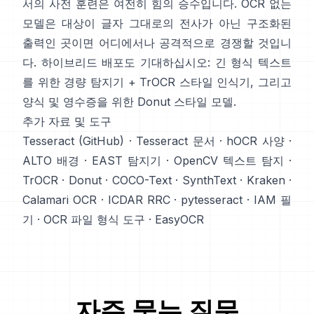
서의 사전 훈련은 여전히 힘의 승수입니다. OCR 없는
모델은 대상이 글자 그대로의 전사가 아닌 구조화된
출력인 곳이면 어디에서나 공격적으로 경쟁할 것입니
다. 하이브리드 배포도 기대하십시오: 긴 형식 텍스트
를 위한 경량 탐지기 + TrOCR 스타일 인식기, 그리고
양식 및 영수증을 위한 Donut 스타일 모델.
추가 자료 및 도구
Tesseract (GitHub)
·
Tesseract 문서
·
hOCR 사양
·
ALTO 배경
·
EAST 탐지기
·
OpenCV 텍스트 탐지
·
TrOCR
·
Donut
·
COCO-Text
·
SynthText
·
Kraken
·
Calamari OCR
·
ICDAR RRC
·
pytesseract
·
IAM 필
기
·
OCR 파일 형식 도구
·
EasyOCR
자주 묻는 질문