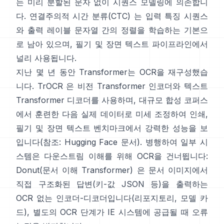
는 미리 분할된 문자 없이 시퀀스 모델링에 의존합니
다.
연결주의적 시간 분류(CTC)
는 입력 특징 시퀀스
와 출력 레이블 문자열 간의 정렬을 학습하는 기본으
로 남아 있으며, 필기 및 장면 텍스트 파이프라인에서
널리 사용됩니다.
지난 몇 년 동안 Transformer는 OCR을 재구성했습
니다.
TrOCR
은 비전 Transformer 인코더와 텍스트
Transformer 디코더를 사용하며, 대규모 합성 코퍼스
에서 훈련한 다음 실제 데이터로 미세 조정하여 인쇄,
필기 및 장면 텍스트 벤치마크에서 강력한 성능을 보
입니다(참조:
Hugging Face 문서
). 병행하여 일부 시
스템은 다운스트림 이해를 위해 OCR을 건너뜁니다:
Donut(문서 이해 Transformer)
은 문서 이미지에서
직접 구조화된 답변(키-값 JSON 등)을 출력하는
OCR 없는 인코더-디코더입니다(
리포지토리
,
모델 카
드
), 별도의 OCR 단계가 IE 시스템에 공급될 때 오류