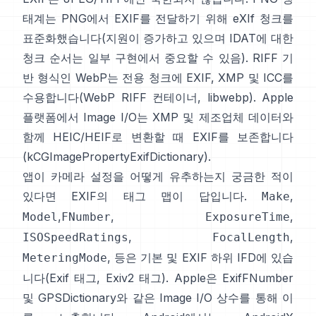
태계는 PNG에서 EXIF를 전달하기 위해
eXIf 청크
를
표준화했습니다(지원이 증가하고 있으며 IDAT에 대한
청크 순서는 일부 구현에서 중요할 수 있음). RIFF 기
반 형식인 WebP는 전용 청크에 EXIF, XMP 및 ICC를
수용합니다(
WebP RIFF 컨테이너
,
libwebp
). Apple
플랫폼에서
Image I/O
는 XMP 및 제조업체 데이터와
함께 HEIC/HEIF로 변환할 때 EXIF를 보존합니다
(
kCGImagePropertyExifDictionary
).
앱이 카메라 설정을 어떻게 유추하는지 궁금한 적이
있다면 EXIF의 태그 맵이 답입니다.
,
Make
,
,
,
Model
FNumber
ExposureTime
,
,
ISOSpeedRatings
FocalLength
, 등은 기본 및 EXIF 하위 IFD에 있습
MeteringMode
니다(
Exif 태그
,
Exiv2 태그
). Apple은
ExifFNumber
및
GPSDictionary
와 같은 Image I/O 상수를 통해 이