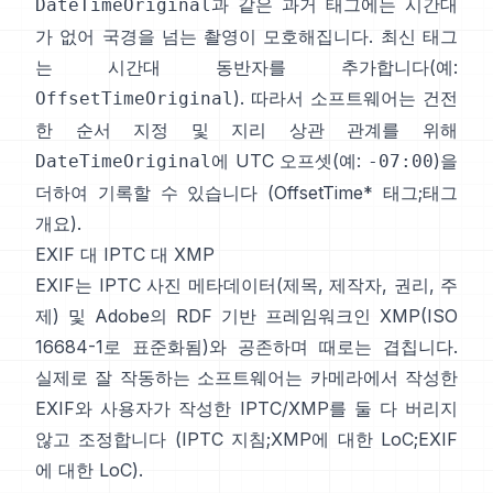
과 같은 과거 태그에는 시간대
DateTimeOriginal
가 없어 국경을 넘는 촬영이 모호해집니다. 최신 태그
는 시간대 동반자를 추가합니다(예:
). 따라서 소프트웨어는 건전
OffsetTimeOriginal
한 순서 지정 및 지리 상관 관계를 위해
에 UTC 오프셋(예:
)을
DateTimeOriginal
-07:00
더하여 기록할 수 있습니다 (
OffsetTime* 태그
;
태그
개요
).
EXIF 대 IPTC 대 XMP
EXIF는
IPTC 사진 메타데이터
(제목, 제작자, 권리, 주
제) 및 Adobe의 RDF 기반 프레임워크인
XMP
(ISO
16684-1로 표준화됨)와 공존하며 때로는 겹칩니다.
실제로 잘 작동하는 소프트웨어는 카메라에서 작성한
EXIF와 사용자가 작성한 IPTC/XMP를 둘 다 버리지
않고 조정합니다 (
IPTC 지침
;
XMP에 대한 LoC
;
EXIF
에 대한 LoC
).