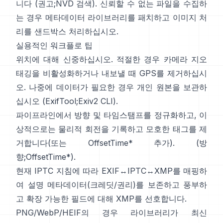
니다 (
권고
;
NVD 검색
). 신뢰할 수 없는 파일을 수집하
는 경우 메타데이터 라이브러리를 패치하고 이미지 처
리를 샌드박스 처리하십시오.
실용적인 워크플로 팁
위치에 대해 신중하십시오. 적절한 경우 카메라 지오
태깅을 비활성화하거나 내보낼 때 GPS를 제거하십시
오. 나중에 데이터가 필요한 경우 개인 원본을 보관하
십시오 (
ExifTool
;
Exiv2 CLI
).
파이프라인에서 방향 및 타임스탬프를 정규화하고, 이
상적으로는 물리적 회전을 기록하고 모호한 태그를 제
거합니다(또는 OffsetTime* 추가). (
방
향
;
OffsetTime*
).
현재
IPTC
지침에 따라 EXIF↔IPTC↔XMP를 매핑하
여 설명 메타데이터(크레딧/권리)를 보존하고 풍부하
고 확장 가능한 필드에 대해
XMP
를 선호합니다.
PNG/WebP/HEIF의 경우 라이브러리가 최신