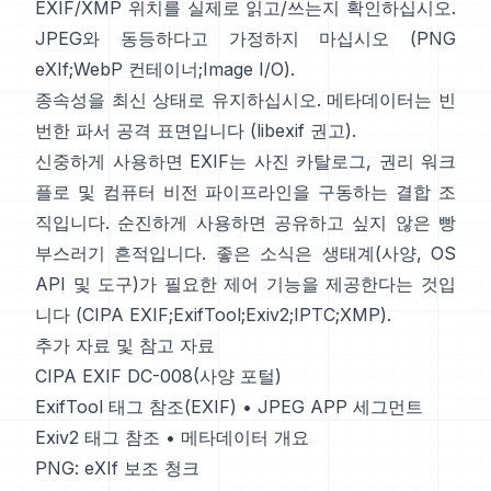
EXIF/XMP 위치를 실제로 읽고/쓰는지 확인하십시오.
JPEG와 동등하다고 가정하지 마십시오 (
PNG
eXIf
;
WebP 컨테이너
;
Image I/O
).
종속성을 최신 상태로 유지하십시오. 메타데이터는 빈
번한 파서 공격 표면입니다 (
libexif 권고
).
신중하게 사용하면 EXIF는 사진 카탈로그, 권리 워크
플로 및 컴퓨터 비전 파이프라인을 구동하는 결합 조
직입니다. 순진하게 사용하면 공유하고 싶지 않은 빵
부스러기 흔적입니다. 좋은 소식은 생태계(사양, OS
API 및 도구)가 필요한 제어 기능을 제공한다는 것입
니다 (
CIPA EXIF
;
ExifTool
;
Exiv2
;
IPTC
;
XMP
).
추가 자료 및 참고 자료
CIPA EXIF DC-008(사양 포털)
ExifTool 태그 참조(EXIF)
•
JPEG APP 세그먼트
Exiv2 태그 참조
•
메타데이터 개요
PNG: eXIf 보조 청크