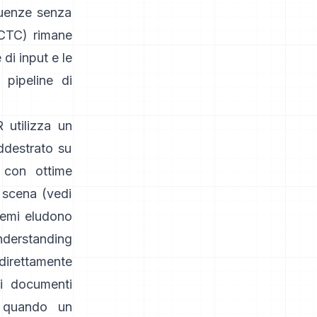
quenze senza
(CTC)
rimane
di input e le
 pipeline di
R
utilizza un
ddestrato su
 con ottime
 scena (vedi
stemi eludono
erstanding
irettamente
di documenti
i quando un