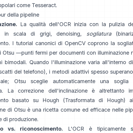
opolari come
Tesseract
.
ur della pipeline
azione.
La qualità dell'OCR inizia con la pulizia de
 in scala di grigi, denoising,
sogliatura
(binari
nto. I tutorial canonici di OpenCV coprono la sogliat
i Otsu
—punti fermi per documenti con illuminazione 
 bimodali. Quando l'illuminazione varia all'interno 
scatti del telefono), i metodi adattivi spesso superan
bale; Otsu sceglie automaticamente una soglia 
a. La correzione dell'inclinazione è altrettanto im
ento basato su Hough (
Trasformata di Hough
) a
ne di Otsu è una ricetta comune ed efficace nelle pip
e di produzione.
o vs. riconoscimento.
L'OCR è tipicamente su