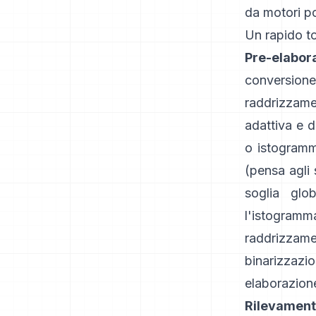
da motori p
Un rapido to
Pre-elabor
conversione
raddrizzame
adattiva
e
d
o istogrammi
(pensa agli 
soglia glo
l'istogramm
raddrizzam
binarizzazio
elaborazion
Rilevament