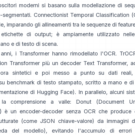
noscitori moderni si basano sulla modellazione di se
e-segmentati.
Connectionist Temporal Classification 
, imparando gli allineamenti tra le sequenze di feature 
 etichette di output; è ampiamente utilizzato nelle
mano e di testo di scena.
i anni, i Transformer hanno rimodellato l'OCR.
TrOC
ion Transformer più un decoder Text Transformer, a
pora sintetici e poi messo a punto su dati reali,
 su benchmark di testo stampato, scritto a mano e di
mentazione di Hugging Face
). In parallelo, alcuni si
la comprensione a valle:
Donut (Document Und
)
è un encoder-decoder senza OCR che produce d
rutturate (come JSON chiave-valore) da immagini 
eda del modello
), evitando l'accumulo di error