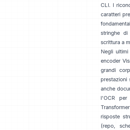
CLI. I rico
caratteri pr
fondamentale
stringhe di
scrittura a 
Negli ultim
encoder Vis
grandi cor
prestazioni
anche
docu
l'OCR per 
Transformer
risposte st
(
repo
,
sch