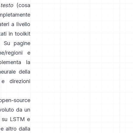
testo
(cosa
completamente
eri a livello
ti in toolkit
. Su pagine
he/regioni e
plementa la
eurale della
e direzioni
 open-source
voluto da un
to su LSTM e
O
e altro dalla