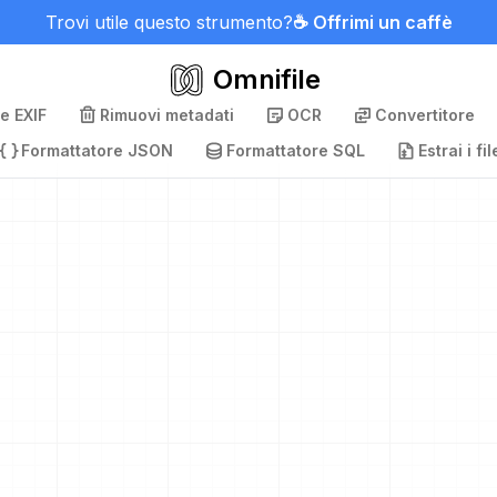
Trovi utile questo strumento?
☕ Offrimi un caffè
Omnifile
e EXIF
Rimuovi metadati
OCR
Convertitore
Formattatore JSON
Formattatore SQL
Estrai i fil