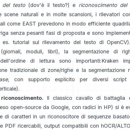
 del testo
(dov'è il testo?) e
riconoscimento del 
e scene naturali e in molte scansioni, i rilevatori 
ali come
EAST
prevedono in modo efficiente quadrilat
riga senza pesanti fasi di proposta e sono implementa
 es.
tutorial sul rilevamento del testo di OpenCV
)
giornali, moduli, libri), la segmentazione di rig
 dell'ordine di lettura sono importanti:
Kraken
im
ne tradizionale di zone/righe e la segmentazione n
ase
, con supporto esplicito per diversi script 
ticale).
 riconoscimento.
Il classico cavallo di battaglia
reso open-source da Google, con radici in HP) si è e
ore di caratteri in un riconoscitore di sequenze basa
e PDF ricercabili,
output compatibili con hOCR/ALT