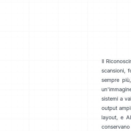
Il Riconosci
scansioni, 
sempre più,
un'immagine,
sistemi a va
output ampi
layout, e
A
conservano p