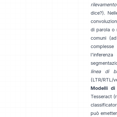
rilevamento
dice?). Nell
convoluzion
di parola o 
comuni (ad
complesse (
l'inferenza
segmentazio
linea di b
(LTR/RTL/ver
Modelli di
Tesseract
(
classificat
può emetter