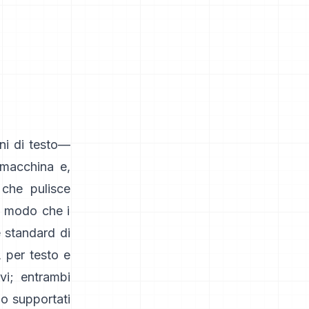
ni di testo—
 macchina e,
 che pulisce
in modo che i
e standard di
 per testo e
vi; entrambi
no supportati