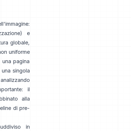
ll'immagine:
zzazione) e
ura globale,
non uniforme
di una pagina
o una singola
analizzando
portante: il
bbinato alla
eline di pre-
ddiviso in