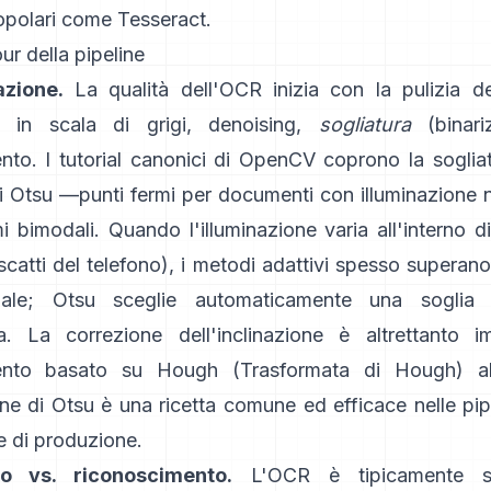
opolari come
Tesseract
.
ur della pipeline
azione.
La qualità dell'OCR inizia con la pulizia de
 in scala di grigi, denoising,
sogliatura
(binari
nto. I tutorial canonici di OpenCV coprono la sogliat
i Otsu
—punti fermi per documenti con illuminazione 
 bimodali. Quando l'illuminazione varia all'interno 
scatti del telefono), i metodi adattivi spesso superan
bale; Otsu sceglie automaticamente una soglia 
a. La correzione dell'inclinazione è altrettanto im
ento basato su Hough (
Trasformata di Hough
) a
ne di Otsu è una ricetta comune ed efficace nelle pip
e di produzione.
o vs. riconoscimento.
L'OCR è tipicamente su