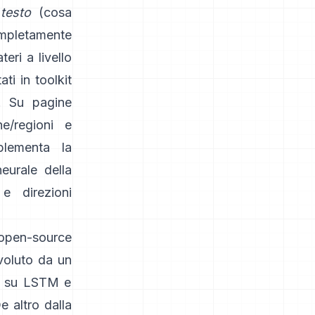
testo
(cosa
completamente
eri a livello
ti in toolkit
. Su pagine
he/regioni e
plementa la
eurale della
e direzioni
 open-source
voluto da un
to su LSTM e
O
e altro dalla