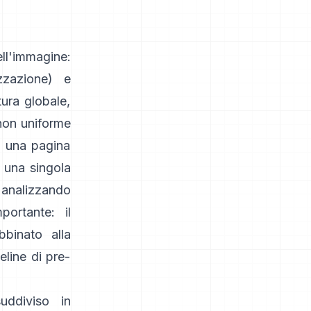
ll'immagine:
zzazione) e
ura globale,
non uniforme
di una pagina
o una singola
analizzando
portante: il
bbinato alla
eline di pre-
ddiviso in