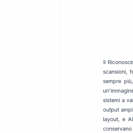
Il Riconosci
scansioni, 
sempre più,
un'immagine,
sistemi a va
output ampi
layout, e
A
conservano p