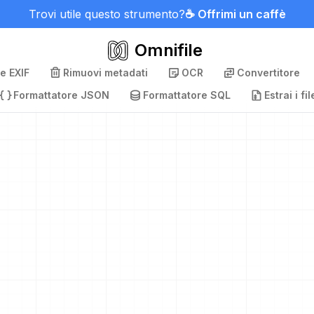
Trovi utile questo strumento?
☕ Offrimi un caffè
Omnifile
e EXIF
Rimuovi metadati
OCR
Convertitore
Formattatore JSON
Formattatore SQL
Estrai i fil