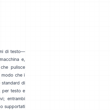
ni di testo—
 macchina e,
 che pulisce
in modo che i
e standard di
 per testo e
vi; entrambi
no supportati