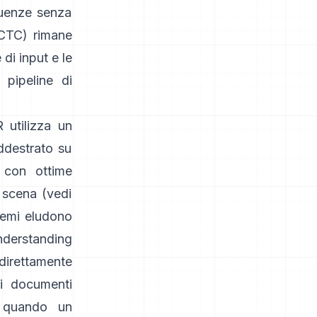
quenze senza
(CTC)
rimane
di input e le
 pipeline di
R
utilizza un
ddestrato su
 con ottime
 scena (vedi
stemi eludono
erstanding
irettamente
di documenti
i quando un