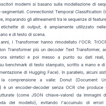
noscitori moderni si basano sulla modellazione di se
e-segmentati.
Connectionist Temporal Classification 
, imparando gli allineamenti tra le sequenze di feature 
 etichette di output; è ampiamente utilizzato nelle
mano e di testo di scena.
i anni, i Transformer hanno rimodellato l'OCR.
TrOC
ion Transformer più un decoder Text Transformer, a
pora sintetici e poi messo a punto su dati reali,
 su benchmark di testo stampato, scritto a mano e di
mentazione di Hugging Face
). In parallelo, alcuni si
la comprensione a valle:
Donut (Document Und
)
è un encoder-decoder senza OCR che produce d
rutturate (come JSON chiave-valore) da immagini 
eda del modello
), evitando l'accumulo di error