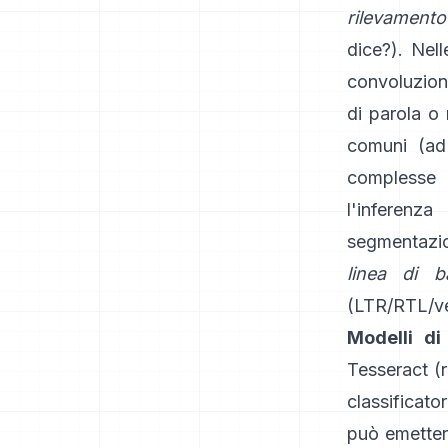
rilevamento
dice?). Nell
convoluzion
di parola o 
comuni (ad
complesse (
l'inferenza
segmentazio
linea di b
(LTR/RTL/ver
Modelli di
Tesseract
(
classificat
può emetter