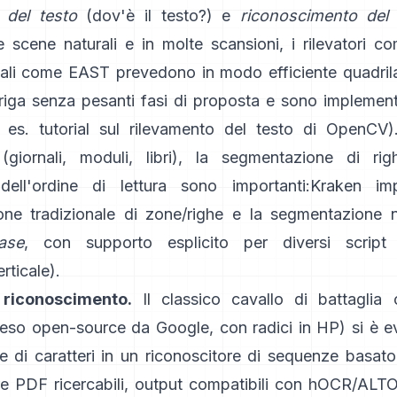
 del testo
(dov'è il testo?) e
riconoscimento del 
e scene naturali e in molte scansioni, i rilevatori 
ali come
EAST
prevedono in modo efficiente quadrilat
riga senza pesanti fasi di proposta e sono implementa
 es.
tutorial sul rilevamento del testo di OpenCV
)
giornali, moduli, libri), la segmentazione di rig
 dell'ordine di lettura sono importanti:
Kraken
im
ne tradizionale di zone/righe e la segmentazione n
ase
, con supporto esplicito per diversi script 
ticale).
 riconoscimento.
Il classico cavallo di battaglia
reso open-source da Google, con radici in HP) si è e
ore di caratteri in un riconoscitore di sequenze basa
e PDF ricercabili,
output compatibili con hOCR/ALT