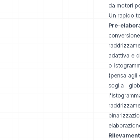
da motori p
Un rapido to
Pre-elabor
conversione
raddrizzame
adattiva
e
d
o istogrammi
(pensa agli 
soglia glo
l'istogramm
raddrizzam
binarizzazio
elaborazion
Rilevament