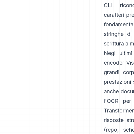
CLI. I rico
caratteri pr
fondamentale
stringhe di
scrittura a 
Negli ultim
encoder Vis
grandi cor
prestazioni
anche
docu
l'OCR per 
Transformer
risposte st
(
repo
,
sch