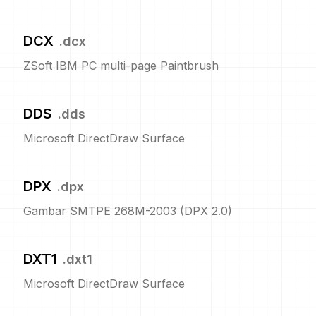
DCX
.
dcx
ZSoft IBM PC multi-page Paintbrush
DDS
.
dds
Microsoft DirectDraw Surface
DPX
.
dpx
Gambar SMTPE 268M-2003 (DPX 2.0)
DXT1
.
dxt1
Microsoft DirectDraw Surface