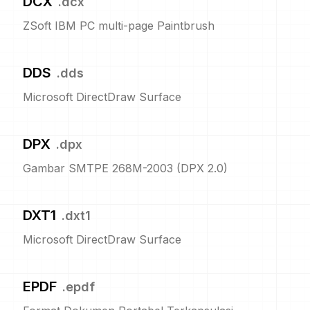
DCX
.
dcx
ZSoft IBM PC multi-page Paintbrush
DDS
.
dds
Microsoft DirectDraw Surface
DPX
.
dpx
Gambar SMTPE 268M-2003 (DPX 2.0)
DXT1
.
dxt1
Microsoft DirectDraw Surface
EPDF
.
epdf