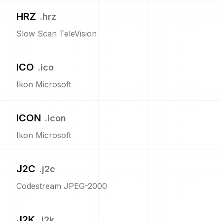
HRZ
.
hrz
Slow Scan TeleVision
ICO
.
ico
Ikon Microsoft
ICON
.
icon
Ikon Microsoft
J2C
.
j2c
Codestream JPEG-2000
J2K
.
j2k