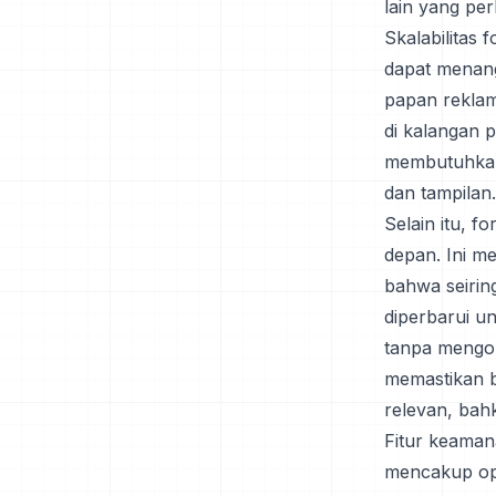
lain yang per
Skalabilitas 
dapat menang
papan reklame
di kalangan 
membutuhkan
dan tampilan.
Selain itu, 
depan. Ini m
bahwa seirin
diperbarui u
tanpa mengor
memastikan b
relevan, bah
Fitur keaman
mencakup ops