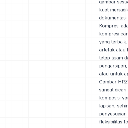
gambar sesua
kuat menjadi
dokumentasi 
Kompresi ada
kompresi can
yang terbaik
artefak atau
tetap tajam d
pengarsipan,
atau untuk ap
Gambar HRZ j
sangat dicari
komposisi ya
lapisan, se
penyesuaian 
fleksibilita