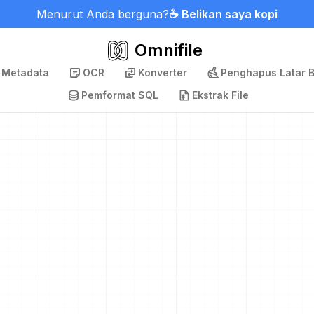
Menurut Anda berguna?
☕ Belikan saya kopi
Omnifile
 Metadata
OCR
Konverter
Penghapus Latar 
Pemformat SQL
Ekstrak File