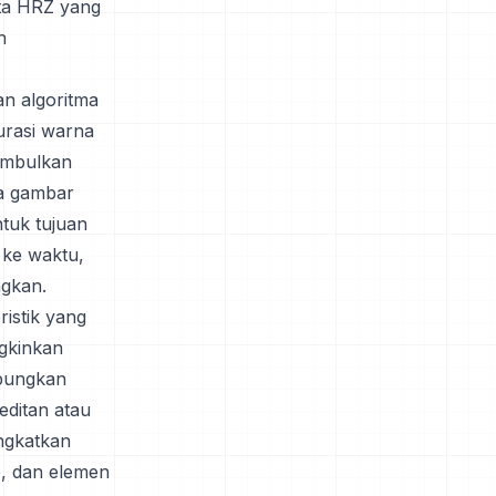
ata HRZ yang
n
an algoritma
urasi warna
nimbulkan
wa gambar
ntuk tujuan
 ke waktu,
ngkan.
istik yang
ngkinkan
abungkan
ditan atau
ngkatkan
o, dan elemen