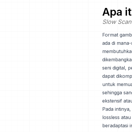
Apa i
Slow Scan
Format gamba
ada di mana-
membutuhkan 
dikembangkan
seni digital, 
dapat dikomp
untuk memuat
sehingga sa
ekstensif ata
Pada intinya
lossless ata
beradaptasi 