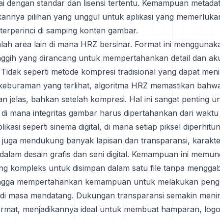
i dengan standar dan lisensi tertentu. Kemampuan metad
kannya pilihan yang unggul untuk aplikasi yang memerluka
terperinci di samping konten gambar.
lah area lain di mana HRZ bersinar. Format ini menggunak
ggih yang dirancang untuk mempertahankan detail dan ak
. Tidak seperti metode kompresi tradisional yang dapat me
 keburaman yang terlihat, algoritma HRZ memastikan bah
an jelas, bahkan setelah kompresi. Hal ini sangat penting u
 di mana integritas gambar harus dipertahankan dari waktu
likasi seperti sinema digital, di mana setiap piksel diperhitu
uga mendukung banyak lapisan dan transparansi, karakter
 dalam desain grafis dan seni digital. Kemampuan ini memu
ng kompleks untuk disimpan dalam satu file tanpa mengg
hingga mempertahankan kemampuan untuk melakukan penge
di masa mendatang. Dukungan transparansi semakin meni
s format, menjadikannya ideal untuk membuat hamparan, log