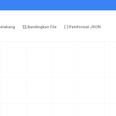
Belakang
Bandingkan File
Pemformat JSON