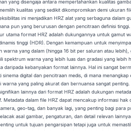
han yang disengaja antara mempertahankan kualitas gamb
memilih kualitas yang sedikit dikompromikan demi ukuran fi
Fleksibilitas ini menjadikan HRZ alat yang serbaguna dalam 
mana pun yang berurusan dengan pencitraan definisi tinggi.
itur utama format HRZ adalah dukungannya untuk gamut w
dinamis tinggi (HDR). Dengan kemampuan untuk menyimpa
warna yang dalam (hingga 16 bit per saluran atau lebih)
i spektrum warna yang lebih luas dan gradasi yang lebih h
a daripada kebanyakan format lainnya. Hal ini sangat ber
ti sinema digital dan pencitraan medis, di mana menangkap
 warna yang paling akurat dan bernuansa sangat penting.
ignifikan lainnya dari format HRZ adalah dukungan metad
. Metadata dalam file HRZ dapat mencakup informasi hak c
amera, geo-tag, dan banyak lagi, yang penting bagi para p
lacak asal gambar, pengaturan, dan detail relevan lainnya.
penting untuk tujuan pengarsipan tetapi juga untuk memas