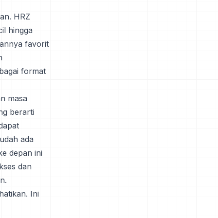
ikan. HRZ
il hingga
kannya favorit
n
agai format
an masa
g berarti
dapat
sudah ada
e depan ini
akses dan
n.
atikan. Ini