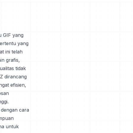
u GIF yang
ertentu yang
 ini telah
n grafis,
ualitas tidak
RZ dirancang
gat efisien,
esan
ggi.
 dengan cara
ampuan
na untuk