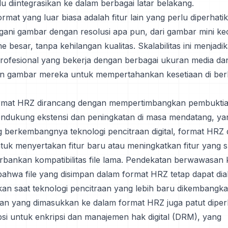
lu diintegrasikan ke dalam berbagai latar belakang.
format yang luar biasa adalah fitur lain yang perlu diperhat
ani gambar dengan resolusi apa pun, dari gambar mini kec
 besar, tanpa kehilangan kualitas. Skalabilitas ini menjadi
profesional yang bekerja dengan berbagai ukuran media da
 gambar mereka untuk mempertahankan kesetiaan di berb
format HRZ dirancang dengan mempertimbangkan pembukti
endukung ekstensi dan peningkatan di masa mendatang, yan
g berkembangnya teknologi pencitraan digital, format HRZ 
ntuk menyertakan fitur baru atau meningkatkan fitur yang 
bankan kompatibilitas file lama. Pendekatan berwawasan k
ahwa file yang disimpan dalam format HRZ tetap dapat di
kan saat teknologi pencitraan yang lebih baru dikembangka
an yang dimasukkan ke dalam format HRZ juga patut diperh
i untuk enkripsi dan manajemen hak digital (DRM), yang