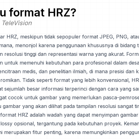
tu format
HRZ
?
 TeleVision
r HRZ, meskipun tidak sepopuler format JPEG, PNG, ata
mana, menonjol karena penggunaan khususnya di bidang t
resolusi tinggi dan representasi warna yang akurat. Format
 untuk memenuhi kebutuhan para profesional dalam desai
pencitraan medis, dan penelitian ilmiah, di mana presisi dan k
romikan. Tidak seperti format yang lebih konvensional, H
 sejumlah besar informasi terperinci dengan cara yang san
ngat cocok untuk gambar yang memerlukan pasca-pemros
u gambar yang akan dilihat pada tampilan resolusi sangat tin
, format HRZ adalah wadah yang dapat menyimpan gambar
u lossy opsional, tergantung pada kebutuhan proyek. Kem
ini merupakan fitur penting, karena memungkinkan penggu