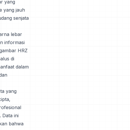
ar yang
le yang jauh
gudang senjata
arna lebar
n informasi
, gambar HRZ
alus di
manfaat dalam
 dan
ata yang
ipta,
rofesional
 Data ini
tikan bahwa