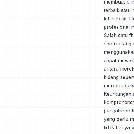
membuat pili
terbaik atau 
lebih kecil. 
profesional 
Salah satu f
dan rentang 
menggunakan 
dapat mewakil
antara merek
bidang seper
mereproduksi
Keuntungan s
komprehensif
pengaturan k
yang perlu me
tidak hanya 