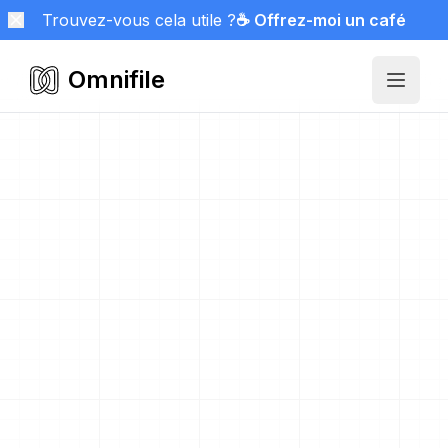
Trouvez-vous cela utile ?
☕ Offrez-moi un café
Omnifile