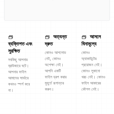
অত্যন্ত
আসলে
ব্যক্তিগত এবং
দ্রুত
বিনামূল্যে
সুরক্ষিত
কোনও আপলোড
কোনও
নেই, কোনও
অ্যাকাউন্টের
সবকিছু আপনার
অপেক্ষা নেই।
প্রয়োজন নেই।
ব্রাউজারে ঘটে।
আপনি একটি
কোনও লুকানো
আপনার ফাইল
ফাইল ড্রপ করার
খরচ নেই। কোনও
আমাদের সার্ভারে
মুহূর্তে রূপান্তর
ফাইল আকারের
কখনও স্পর্শ করে
করুন।
কৌশল নেই।
না।