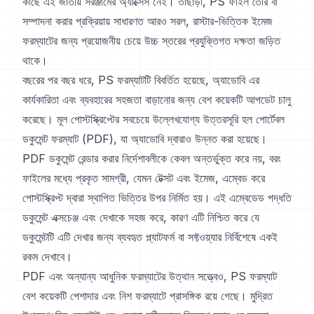
কাছে এই জাতীয় সরঞ্জামের অ্যাক্সেস নেই। তাছাড়া, PS ফাইল তৈরি বা
সম্পাদনা করার প্রক্রিয়ায় সাধারণত আরও সরল, রাস্টার-ভিত্তিক ইমেজ
ফরম্যাটের জন্য প্রয়োজনীয় চেয়ে উচ্চ স্তরের প্রযুক্তিগত দক্ষতা জড়িত
থাকে।
বছরের পর বছর ধরে, PS ফরম্যাটটি বিবর্তিত হয়েছে, অ্যাডোবি এর
কার্যকারিতা এবং ব্যবহারের সহজতা বাড়ানোর জন্য বেশ কয়েকটি আপডেট চালু
করেছে। মূল পোস্টস্ক্রিপ্টের সবচেয়ে উল্লেখযোগ্য উত্তরসূরি হল পোর্টেবল
ডকুমেন্ট ফরম্যাট (PDF), যা অ্যাডোবি দ্বারাও উন্নত করা হয়েছে।
PDF ডকুমেন্ট রেন্ডার করার নির্দেশাবলীকে কেবল অন্তর্ভুক্ত করে নয়, বরং
ফাইলের মধ্যে প্রকৃত সামগ্রী, যেমন টেক্সট এবং ইমেজ, এম্বেড করে
পোস্টস্ক্রিপ্ট দ্বারা স্থাপিত ভিত্তির উপর নির্মিত হয়। এই এম্বেডেড পদ্ধতি
ডকুমেন্ট এক্সচেঞ্জ এবং দেখাকে সহজ করে, কারণ এটি নিশ্চিত করে যে
ডকুমেন্টটি এটি দেখার জন্য ব্যবহৃত প্ল্যাটফর্ম বা সফ্টওয়্যার নির্বিশেষে একই
রকম দেখাবে।
PDF এবং অন্যান্য আধুনিক ফরম্যাটের উত্থান সত্ত্বেও, PS ফরম্যাট
বেশ কয়েকটি পেশাদার এবং নিশ ফরম্যাটে প্রাসঙ্গিক রয়ে গেছে। মুদ্রিত