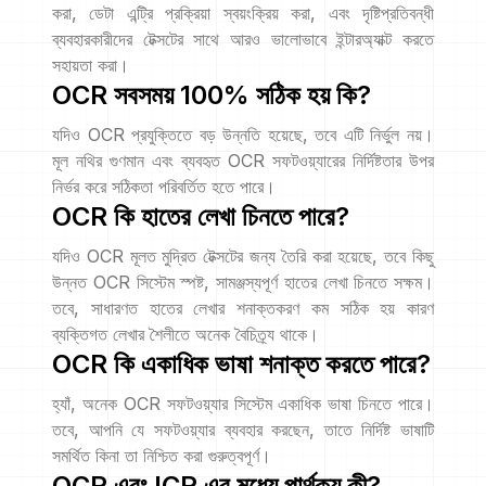
করা, ডেটা এন্ট্রি প্রক্রিয়া স্বয়ংক্রিয় করা, এবং দৃষ্টিপ্রতিবন্ধী
ব্যবহারকারীদের টেক্সটের সাথে আরও ভালোভাবে ইন্টারঅ্যাক্ট করতে
সহায়তা করা।
OCR সবসময় 100% সঠিক হয় কি?
যদিও OCR প্রযুক্তিতে বড় উন্নতি হয়েছে, তবে এটি নির্ভুল নয়।
মূল নথির গুণমান এবং ব্যবহৃত OCR সফটওয়্যারের নির্দিষ্টতার উপর
নির্ভর করে সঠিকতা পরিবর্তিত হতে পারে।
OCR কি হাতের লেখা চিনতে পারে?
যদিও OCR মূলত মুদ্রিত টেক্সটের জন্য তৈরি করা হয়েছে, তবে কিছু
উন্নত OCR সিস্টেম স্পষ্ট, সামঞ্জস্যপূর্ণ হাতের লেখা চিনতে সক্ষম।
তবে, সাধারণত হাতের লেখার শনাক্তকরণ কম সঠিক হয় কারণ
ব্যক্তিগত লেখার শৈলীতে অনেক বৈচিত্র্য থাকে।
OCR কি একাধিক ভাষা শনাক্ত করতে পারে?
হ্যাঁ, অনেক OCR সফটওয়্যার সিস্টেম একাধিক ভাষা চিনতে পারে।
তবে, আপনি যে সফটওয়্যার ব্যবহার করছেন, তাতে নির্দিষ্ট ভাষাটি
সমর্থিত কিনা তা নিশ্চিত করা গুরুত্বপূর্ণ।
OCR এবং ICR এর মধ্যে পার্থক্য কী?