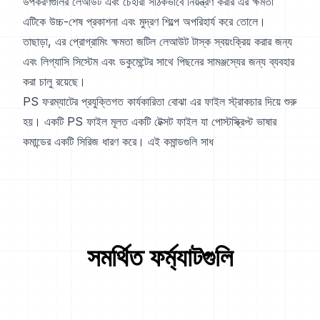
উপকরণগুলির লেআউট এবং চেহারা সঠিকভাবে নিয়ন্ত্রণ করার এর ক্ষমতা
এটিকে উচ্চ-শেষ প্রকাশনা এবং মুদ্রণ শিল্পে অপরিহার্য করে তোলে।
তাছাড়া, এর প্রোগ্রামিং ক্ষমতা জটিল লেআউট টাস্ক স্বয়ংক্রিয় করার জন্য
এবং লিগ্যাসি সিস্টেম এবং ডকুমেন্টের সাথে পিছনের সামঞ্জস্যের জন্য ব্যবহার
করা চালু রয়েছে।
PS ফরম্যাটের প্রযুক্তিগত কার্যকারিতা বোঝা এর ফাইল স্ট্রাকচার দিয়ে শুরু
হয়। একটি PS ফাইল মূলত একটি টেক্সট ফাইল যা পোস্টস্ক্রিপ্ট ভাষার
কমান্ডের একটি সিরিজ ধারণ করে। এই কমান্ডগুলি সাধ
সমর্থিত ফর্ম্যাটগুলি