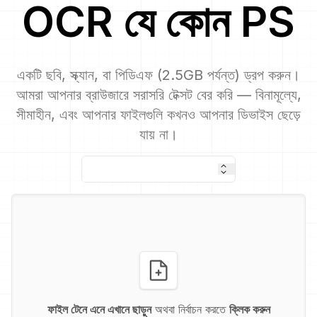
OCR
যে কোন
PS
একটি ছবি, স্ক্যান, বা পিডিএফ (2.5GB পর্যন্ত) ড্রপ করুন।
আমরা আপনার ব্রাউজারে সরাসরি টেক্সট বের করি — বিনামূল্যে,
সীমাহীন, এবং আপনার ফাইলগুলি কখনও আপনার ডিভাইস ছেড়ে
যায় না।
ফাইল টেনে এনে এখানে ছাড়ুন
অথবা নির্বাচন করতে
ক্লিক করুন