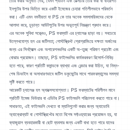
তৈরি করার অনুমতি দেয়, যেমন প্যাটার্ন এবং টেক্সচার তৈরি করা বা বহিরাগত
ইনপুটের উপর ভিত্তি করে একটি ইমেজের চেহারা গতিশীলভাবে পরিবর্তন
করা। এটি এমন নমনীয়তা যা PS কে তার অনেক সমসাময়িকদের থেকে
আলাদা করে, চূড়ান্ত আউটপুটের উপর অভূতপূর্ব নিয়ন্ত্রণ প্রদান করে।
এর অনেক সুবিধা সত্ত্বেও, PS ফরম্যাট এর চ্যালেঞ্জ ছাড়া নয়। সবচেয়ে
উল্লেখযোগ্য হল এর জটিলতা; পোস্টস্ক্রিপ্ট প্রোগ্রামিংয়ে দক্ষতা অর্জনের
জন্য এর সিনট্যাক্স এবং অপারেশনগুলির একটি অ-তুচ্ছ পরিমাণ প্রচেষ্টা এবং
বোঝার প্রয়োজন। তাছাড়া, PS ফাইলগুলির কার্যকরকরণ রিসোর্স-নিবিড়
হতে পারে, কারণ প্রতিটি কমান্ডকে ব্যাখ্যা এবং রেন্ডার করা উচিত, যা নিম্ন-
শেষ ডিভাইস বা অসাধারণভাবে জটিল ডকুমেন্টের সাথে পারফরম্যান্সের সমস্যা
সৃষ্টি করতে পারে।
আরেকটি চ্যালেঞ্জ হল অ্যাক্সেসযোগ্যতা। PS ফরম্যাটের পরিশীলন মানে
প্রতিটি ইমেজ ভিউয়ার বা এডিটর PS ফাইলগুলি পরিচালনা করতে পারে না।
সাধারণত, এই ফাইলগুলি দেখতে বা ম্যানিপুলেট করার জন্য অ্যাডোবি
অ্যাক্রোব্যাট বা গোস্টস্ক্রিপ্টের মতো বিশেষ সফ্টওয়্যারের প্রয়োজন হয়, যা
ক্যাজুয়াল ব্যবহারকারী বা ছোট ব্যবসার জন্য একটি বাধা হতে পারে যাদের