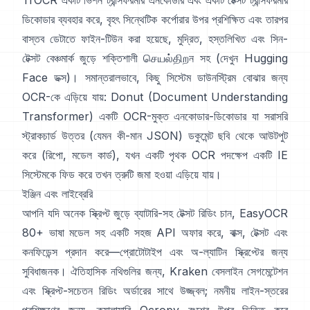
TrOCR
একটি ভিশন ট্রান্সফরমার এনকোডার এবং একটি টেক্সট ট্রান্সফরমার
ডিকোডার ব্যবহার করে, বৃহৎ সিন্থেটিক কর্পোরার উপর প্রশিক্ষিত এবং তারপর
বাস্তব ডেটাতে ফাইন-টিউন করা হয়েছে, মুদ্রিত, হস্তলিখিত এবং সিন-
টেক্সট বেঞ্চমার্ক জুড়ে শক্তিশালী செயல்திறন সহ (দেখুন
Hugging
Face ডক্স
)। সমান্তরালভাবে, কিছু সিস্টেম ডাউনস্ট্রিম বোঝার জন্য
OCR-কে এড়িয়ে যায়:
Donut (Document Understanding
Transformer)
একটি OCR-মুক্ত এনকোডার-ডিকোডার যা সরাসরি
স্ট্রাকচার্ড উত্তর (যেমন কী-মান JSON) ডকুমেন্ট ছবি থেকে আউটপুট
করে (
রিপো
,
মডেল কার্ড
), যখন একটি পৃথক OCR পদক্ষেপ একটি IE
সিস্টেমকে ফিড করে তখন ত্রুটি জমা হওয়া এড়িয়ে যায়।
ইঞ্জিন এবং লাইব্রেরি
আপনি যদি অনেক স্ক্রিপ্ট জুড়ে ব্যাটারি-সহ টেক্সট রিডিং চান,
EasyOCR
80+ ভাষা মডেল সহ একটি সহজ API অফার করে, বাক্স, টেক্সট এবং
কনফিডেন্স প্রদান করে—প্রোটোটাইপ এবং অ-ল্যাটিন স্ক্রিপ্টের জন্য
সুবিধাজনক। ঐতিহাসিক নথিগুলির জন্য,
Kraken
বেসলাইন সেগমেন্টেশন
এবং স্ক্রিপ্ট-সচেতন রিডিং অর্ডারের সাথে উজ্জ্বল; নমনীয় লাইন-স্তরের