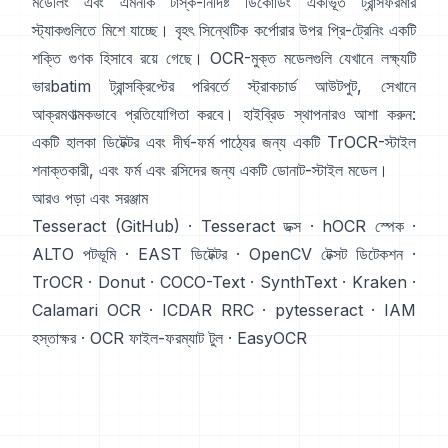
মডেলিং এবং এমনকি টাস্ক-নির্দিষ্ট ডিকোডিং একীভূত ট্রান্সফরমার
স্ট্যাকগুলিতে মিশে যাচ্ছে।
বৃহৎ সিন্থেটিক কর্পোরার উপর প্রি-ট্রেনিং
একটি
শক্তি গুণক হিসাবে রয়ে গেছে। OCR-মুক্ত মডেলগুলি যেখানে লক্ষ্যটি
ভারbatim ট্রান্সক্রিপ্টের পরিবর্তে স্ট্রাকচার্ড আউটপুট, সেখানে
আক্রমণাত্মকভাবে প্রতিযোগিতা করবে। হাইব্রিড স্থাপনারও আশা করুন:
একটি হালকা ডিটেক্টর এবং দীর্ঘ-ফর্ম পাঠ্যের জন্য একটি TrOCR-স্টাইল
শনাক্তকারী, এবং ফর্ম এবং রসিদের জন্য একটি ডোনাট-স্টাইল মডেল।
আরও পড়া এবং সরঞ্জাম
Tesseract (GitHub)
·
Tesseract ডক্স
·
hOCR স্পেক
·
ALTO পটভূমি
·
EAST ডিটেক্টর
·
OpenCV টেক্সট ডিটেকশন
·
TrOCR
·
Donut
·
COCO-Text
·
SynthText
·
Kraken
·
Calamari OCR
·
ICDAR RRC
·
pytesseract
·
IAM
হস্তাক্ষর
·
OCR ফাইল-ফরম্যাট টুল
·
EasyOCR