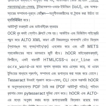
শব্দগুলিকে বাক্যাংশে সংযুক্ত করা সহ, অফিসিয়াল কোড রিপোর্টিং
স্পষ্টতা/
প্রত্যাহার/এফ-স্কোর
, ইন্টারসেকশন-ওভার-ইউনিয়ন (IoU), এবং অক্ষর-
স্তরের সম্পাদনা-দূরত্ব মেট্রিক্স—অনুশীলনকারীদের যা ট্র্যাক করা উচিত তা
प्रतिबिंबित করে।
আউটপুট ফরম্যাট এবং ডাউনস্ট্রিম ব্যবহার
OCR খুব কমই প্লেইন টেক্সটে শেষ হয়। আর্কাইভ এবং ডিজিটাল লাইব্রেরি
পছন্দ করে
ALTO XML
কারণ এটি বিষয়বস্তুর পাশাপাশি ভৌত বিন্যাস
(স্থানাঙ্ক সহ ব্লক/লাইন/শব্দ) এনকোড করে এবং এটি METS
প্যাকেজিংয়ের সাথে ভালভাবে জুটি বাঁধে।
hOCR
মাইক্রোফরম্যাট,
বিপরীতে, একই ধারণাটি HTML/CSS-এ
এবং
ocr_line
-এর মতো ক্লাস ব্যবহার করে এম্বেড করে, যা ওয়েব
ocrx_word
টুলিংয়ের মাধ্যমে প্রদর্শন, সম্পাদনা এবং রূপান্তর করা সহজ করে তোলে।
Tesseract উভয়ই প্রকাশ করে—যেমন, CLI থেকে সরাসরি hOCR
বা অনুসন্ধানযোগ্য PDF তৈরি করা (
PDF আউটপুট গাইড
); পাইথন
র‍্যাপার যেমন
pytesseract
সুবিধা যোগ করে। hOCR এবং ALTO-
এর মধ্যে অনুবাদ করার জন্য রূপান্তরকারী বিদ্যমান রয়েছে যখন