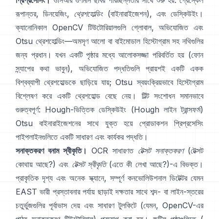
প্রিপ্রসেসিং।
ওসিআর গুণমান ছবির পরিচ্ছন্নতার সাথে শুরু হয়: গ্রেস্কেল
রূপান্তর, ডিনয়েজিং,
থ্রেশহোল্ডিং
(বাইনারাইজেশন), এবং ডেস্কিউইং।
ক্যানোনিকাল OpenCV টিউটোরিয়ালগুলি গ্লোবাল,
অভিযোজিত
এবং
Otsu
থ্রেশহোল্ডিং—অমসৃণ আলো বা বাইমোডাল হিস্টোগ্রাম সহ নথিগুলির
জন্য প্রধান। যখন একটি পৃষ্ঠার মধ্যে আলোকসজ্জা পরিবর্তিত হয় (ফোন
স্ন্যাপের কথা ভাবুন), অভিযোজিত পদ্ধতিগুলি প্রায়শই একটি একক
বিশ্বব্যাপী থ্রেশহোল্ডকে ছাড়িয়ে যায়; Otsu স্বয়ংক্রিয়ভাবে হিস্টোগ্রাম
বিশ্লেষণ করে একটি থ্রেশহোল্ড বেছে নেয়। টিল্ট সংশোধন সমানভাবে
গুরুত্বপূর্ণ: Hough-ভিত্তিক ডেস্কিউইং (
Hough লাইন ট্রান্সফর্ম
)
Otsu বাইনারাইজেশনের সাথে যুক্ত হয়ে প্রোডাকশন প্রিপ্রসেসিং
পাইপলাইনগুলিতে একটি সাধারণ এবং কার্যকর পদ্ধতি।
সনাক্তকরণ বনাম স্বীকৃতি।
OCR সাধারণত
টেক্সট সনাক্তকরণ
(টেক্সট
কোথায় আছে?) এবং
টেক্সট স্বীকৃতি
(এতে কী লেখা আছে?)-এ বিভক্ত।
প্রাকৃতিক দৃশ্য এবং অনেক স্ক্যানে, সম্পূর্ণ কনভোলিউশনাল ডিটেক্টর যেমন
EAST
ভারী প্রস্তাবনার পর্যায় ছাড়াই দক্ষতার সাথে শব্দ- বা লাইন-স্তরের
চতুর্ভুজগুলির পূর্বাভাস দেয় এবং সাধারণ টুলকিটে (যেমন,
OpenCV-এর