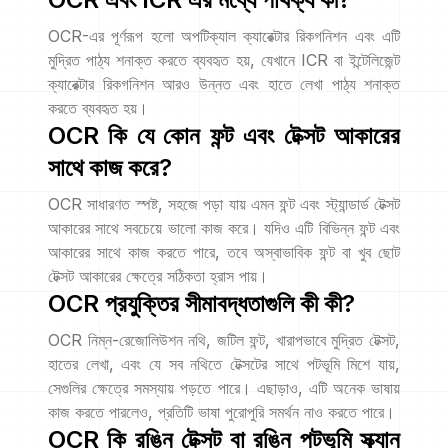
OCR-এর পূর্ণরূপ হলো অপটিক্যাল ক্যারেক্টার রিকগনিশন এবং এটি
মুদ্রিত পাঠ্য শনাক্ত করতে ব্যবহৃত হয়, যেখানে ICR বা ইন্টেলিজেন্ট
ক্যারেক্টার রিকগনিশন আরও উন্নত এবং হাতে লেখা পাঠ্য শনাক্ত
করতে ব্যবহৃত হয়।
OCR কি যে কোন ফন্ট এবং টেক্সট আকারের
সাথে কাজ করে?
OCR সাধারণত স্পষ্ট, সহজে পড়া যায় এমন ফন্ট এবং স্ট্যান্ডার্ড টেক্সট
আকারের সাথে সবচেয়ে ভালো কাজ করে। যদিও এটি বিভিন্ন ফন্ট এবং
আকারের সাথে কাজ করতে পারে, তবে অস্বাভাবিক ফন্ট বা খুব ছোট
টেক্সট আকারের ক্ষেত্রে সঠিকতা হ্রাস পায়।
OCR প্রযুক্তির সীমাবদ্ধতাগুলি কী কী?
OCR নিম্ন-রেজোলিউশন নথি, জটিল ফন্ট, খারাপভাবে মুদ্রিত টেক্সট,
হাতের লেখা, এবং যে সব নথিতে টেক্সটের সাথে পটভূমি মিশে যায়,
সেগুলির ক্ষেত্রে সমস্যায় পড়তে পারে। এছাড়াও, এটি অনেক ভাষায়
কাজ করতে পারলেও, প্রতিটি ভাষা পুরোপুরি সমর্থন নাও করতে পারে।
OCR কি রঙিন টেক্সট বা রঙিন পটভূমি স্ক্যান