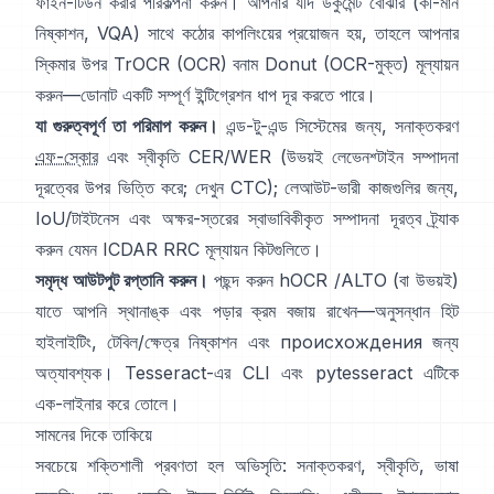
ফাইন-টিউন করার পরিকল্পনা করুন। আপনার যদি ডকুমেন্ট বোঝার (কী-মান
নিষ্কাশন, VQA) সাথে কঠোর কাপলিংয়ের প্রয়োজন হয়, তাহলে আপনার
স্কিমার উপর
TrOCR
(OCR) বনাম
Donut
(OCR-মুক্ত) মূল্যায়ন
করুন—ডোনাট একটি সম্পূর্ণ ইন্টিগ্রেশন ধাপ দূর করতে পারে।
যা গুরুত্বপূর্ণ তা পরিমাপ করুন।
এন্ড-টু-এন্ড সিস্টেমের জন্য, সনাক্তকরণ
এফ-স্কোর
এবং স্বীকৃতি CER/WER (উভয়ই লেভেনশ্টাইন সম্পাদনা
দূরত্বের উপর ভিত্তি করে; দেখুন
CTC
); লেআউট-ভারী কাজগুলির জন্য,
IoU/টাইটনেস এবং অক্ষর-স্তরের স্বাভাবিকীকৃত সম্পাদনা দূরত্ব ট্র্যাক
করুন যেমন
ICDAR RRC
মূল্যায়ন কিটগুলিতে।
সমৃদ্ধ আউটপুট রপ্তানি করুন।
পছন্দ করুন
hOCR
/
ALTO
(বা উভয়ই)
যাতে আপনি স্থানাঙ্ক এবং পড়ার ক্রম বজায় রাখেন—অনুসন্ধান হিট
হাইলাইটিং, টেবিল/ক্ষেত্র নিষ্কাশন এবং происхождения জন্য
অত্যাবশ্যক। Tesseract-এর CLI এবং
pytesseract
এটিকে
এক-লাইনার করে তোলে।
সামনের দিকে তাকিয়ে
সবচেয়ে শক্তিশালী প্রবণতা হল অভিসৃতি: সনাক্তকরণ, স্বীকৃতি, ভাষা