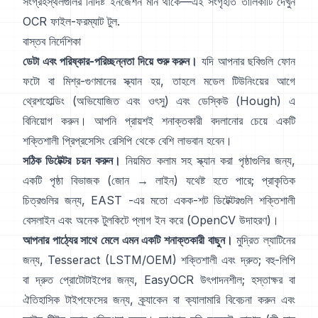
সংগ্রহস্থলগুলির নির্দিষ্ট ইনজেশন মান থাকে—এই সংগৃহীত তালিকাটি দেখুন
OCR ফাইল-ফরম্যাট টুল
.
বাস্তব নির্দেশিকা
ডেটা এবং পরিষ্কার-পরিচ্ছন্নতা দিয়ে শুরু করুন।
যদি আপনার ছবিগুলি ফোন
ফটো বা মিশ্র-গুণমানের স্ক্যান হয়, তাহলে মডেল টিউনিংয়ের আগে
থ্রেশহোল্ডিং (
অভিযোজিত এবং ওৎসু
) এবং ডেস্কিউ (
Hough
) এ
বিনিয়োগ করুন। আপনি প্রায়শই শনাক্তকারী বদলানোর চেয়ে একটি
শক্তিশালী প্রিপ্রসেসিং রেসিপি থেকে বেশি লাভবান হবেন।
সঠিক ডিটেক্টর চয়ন করুন।
নিয়মিত কলাম সহ স্ক্যান করা পৃষ্ঠাগুলির জন্য,
একটি পৃষ্ঠা বিভাজক (জোন → লাইন) যথেষ্ট হতে পারে; প্রাকৃতিক
চিত্রগুলির জন্য,
EAST
-এর মতো একক-শট ডিটেক্টরগুলি শক্তিশালী
বেসলাইন এবং অনেক টুলকিটে প্লাগ ইন করে (
OpenCV উদাহরণ
)।
আপনার পাঠ্যের সাথে মেলে এমন একটি শনাক্তকারী বাছুন।
মুদ্রিত ল্যাটিনের
জন্য,
Tesseract (LSTM/OEM)
শক্তিশালী এবং দ্রুত; বহু-লিপি
বা দ্রুত প্রোটোটাইপের জন্য,
EasyOCR
উৎপাদনশীল; হস্তাক্ষর বা
ঐতিহাসিক টাইপফেসের জন্য,
ক্র্যাকেন
বা
ক্যালামারি
বিবেচনা করুন এবং