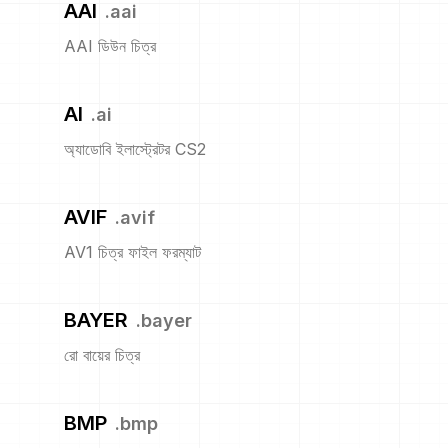
AAI
.
aai
AAI ডিউন চিত্র
AI
.
ai
অ্যাডোবি ইলাস্ট্রেটর CS2
AVIF
.
avif
AV1 চিত্র ফাইল ফরম্যাট
BAYER
.
bayer
রো বায়ের চিত্র
BMP
.
bmp