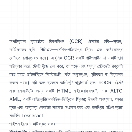
অপটিক্যাল ক্যারেক্টার রিকগনিশন (
OCR
) টেক্সটের ছবি—স্ক্যান,
স্মার্টফোনের ছবি, পিডিএফ—মেশিন-পাঠযোগ্য স্ট্রিং এবং কাঠামোবদ্ধ
ডেটাতে রূপান্তরিত করে। আধুনিক OCR একটি পাইপলাইন যা একটি ছবি
পরিষ্কার করে, টেক্সট খুঁজে বের করে, তা পড়ে এবং সমৃদ্ধ মেটাডেটা রপ্তানি
করে যাতে ডাউনস্ট্রিম সিস্টেমগুলি ডেটা অনুসন্ধান, সূচীকরণ বা নিষ্কাশন
করতে পারে। দুটি বহুল ব্যবহৃত আউটপুট স্ট্যান্ডার্ড হলো
hOCR
, টেক্সট
এবং লেআউটের জন্য একটি HTML মাইক্রোফরম্যাট, এবং
ALTO
XML
, একটি লাইব্রেরি/আর্কাইভ-ভিত্তিক স্কিমা; উভয়ই অবস্থান, পড়ার
ক্রম এবং অন্যান্য লেআউট সংকেত সংরক্ষণ করে এবং জনপ্রিয় ইঞ্জিন দ্বারা
সমর্থিত
Tesseract
.
পাইপলাইনের একটি দ্রুত সফর