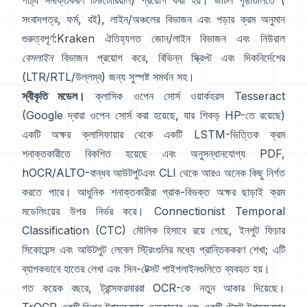
পাঠ্য সনাক্তকরণ টিউটোরিয়াল
) প্রয়োগ করা হয়। জটিল পৃষ্ঠাগুলিতে (
সংবাদপত্র, ফর্ম, বই), লাইন/অঞ্চলের বিভাজন এবং পড়ার ক্রম অনুমান
গুরুত্বপূর্ণ:
Kraken
ঐতিহ্যগত জোন/লাইন বিভাজন এবং নিউরাল
বেসলাইন
বিভাজন প্রয়োগ করে, বিভিন্ন স্ক্রিপ্ট এবং দিকনির্দেশের
(LTR/RTL/উল্লম্ব) জন্য সুস্পষ্ট সমর্থন সহ।
স্বীকৃতি মডেল।
ক্লাসিক ওপেন সোর্স ওয়ার্কহরস
Tesseract
(Google দ্বারা ওপেন সোর্স করা হয়েছে, যার শিকড় HP-তে রয়েছে)
একটি অক্ষর ক্লাসিফায়ার থেকে একটি LSTM-ভিত্তিক ক্রম
শনাক্তকারীতে বিকশিত হয়েছে এবং অনুসন্ধানযোগ্য PDF,
hOCR/ALTO-বান্ধব আউটপুট
এবং CLI থেকে আরও অনেক কিছু নির্গত
করতে পারে। আধুনিক শনাক্তকারীরা প্রাক-বিভক্ত অক্ষর ছাড়াই ক্রম
মডেলিংয়ের উপর নির্ভর করে।
Connectionist Temporal
Classification (CTC)
মৌলিক হিসাবে রয়ে গেছে, ইনপুট ফিচার
সিকোয়েন্স এবং আউটপুট লেবেল স্ট্রিংগুলির মধ্যে প্রান্তিককরণ শেখা; এটি
ব্যাপকভাবে হাতের লেখা এবং সিন-টেক্সট পাইপলাইনগুলিতে ব্যবহৃত হয়।
গত কয়েক বছরে, ট্রান্সফরমাররা OCR-কে নতুন আকার দিয়েছে।