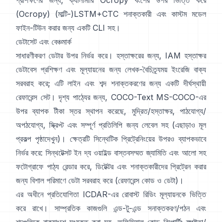
প্রশিক্ষণের জন্য,
ক্যালামারি
Ocropy বংশের উপর ভিত্তি করে
(
Ocropy
) (মাল্টি-)LSTM+CTC শনাক্তকারী এবং কাস্টম মডেল
ফাইন-টিউন করার জন্য একটি CLI সহ।
ডেটাসেট এবং বেঞ্চমার্ক
সাধারণীকরণ ডেটার উপর নির্ভর করে। হস্তাক্ষরের জন্য,
IAM হস্তাক্ষর
ডেটাবেস
প্রশিক্ষণ এবং মূল্যায়নের জন্য লেখক-বৈচিত্র্যময় ইংরেজি বাক্য
সরবরাহ করে; এটি লাইন এবং শব্দ শনাক্তকরণের জন্য একটি দীর্ঘস্থায়ী
রেফারেন্স সেট। দৃশ্য পাঠ্যের জন্য,
COCO-Text
MS-COCO-এর
উপর ব্যাপক টীকা স্তর স্থাপন করেছে, মুদ্রিত/হস্তাক্ষর, পাঠযোগ্য/
অপঠযোগ্য, স্ক্রিপ্ট এবং সম্পূর্ণ প্রতিলিপি জন্য লেবেল সহ (এছাড়াও মূল
প্রকল্প পৃষ্ঠা
দেখুন)। ক্ষেত্রটি সিন্থেটিক প্রিট্রেনিংয়ের উপরও ব্যাপকভাবে
নির্ভর করে:
সিন্থটেক্সট ইন দ্য ওয়াইল্ড
বাস্তবসম্মত জ্যামিতি এবং আলো সহ
ফটোগ্রাফে পাঠ্য রেন্ডার করে, ডিটেক্টর এবং শনাক্তকারীদের প্রিট্রেন করার
জন্য বিশাল পরিমাণে ডেটা সরবরাহ করে (রেফারেন্স
কোড ও ডেটা
)।
এর অধীনে প্রতিযোগিতা
ICDAR-এর রোবাস্ট রিডিং
মূল্যায়নকে ভিত্তি
করে রাখে। সাম্প্রতিক কাজগুলি এন্ড-টু-এন্ড সনাক্তকরণ/পঠন এবং