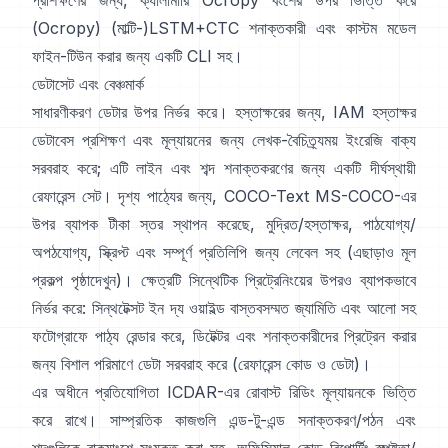
প্রশিক্ষণের জন্য,
ক্যালামারি
Ocropy বংশের উপর ভিত্তি করে
(
Ocropy
) (মাল্টি-)LSTM+CTC শনাক্তকারী এবং কাস্টম মডেল
ফাইন-টিউন করার জন্য একটি CLI সহ।
ডেটাসেট এবং বেঞ্চমার্ক
সাধারণীকরণ ডেটার উপর নির্ভর করে। হস্তাক্ষরের জন্য,
IAM হস্তাক্ষর
ডেটাবেস
প্রশিক্ষণ এবং মূল্যায়নের জন্য লেখক-বৈচিত্র্যময় ইংরেজি বাক্য
সরবরাহ করে; এটি লাইন এবং শব্দ শনাক্তকরণের জন্য একটি দীর্ঘস্থায়ী
রেফারেন্স সেট। দৃশ্য পাঠ্যের জন্য,
COCO-Text
MS-COCO-এর
উপর ব্যাপক টীকা স্তর স্থাপন করেছে, মুদ্রিত/হস্তাক্ষর, পাঠযোগ্য/
অপঠযোগ্য, স্ক্রিপ্ট এবং সম্পূর্ণ প্রতিলিপি জন্য লেবেল সহ (এছাড়াও মূল
প্রকল্প পৃষ্ঠা
দেখুন)। ক্ষেত্রটি সিন্থেটিক প্রিট্রেনিংয়ের উপরও ব্যাপকভাবে
নির্ভর করে:
সিন্থটেক্সট ইন দ্য ওয়াইল্ড
বাস্তবসম্মত জ্যামিতি এবং আলো সহ
ফটোগ্রাফে পাঠ্য রেন্ডার করে, ডিটেক্টর এবং শনাক্তকারীদের প্রিট্রেন করার
জন্য বিশাল পরিমাণে ডেটা সরবরাহ করে (রেফারেন্স
কোড ও ডেটা
)।
এর অধীনে প্রতিযোগিতা
ICDAR-এর রোবাস্ট রিডিং
মূল্যায়নকে ভিত্তি
করে রাখে। সাম্প্রতিক কাজগুলি এন্ড-টু-এন্ড সনাক্তকরণ/পঠন এবং