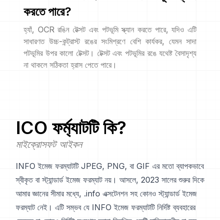
করতে পারে?
হ্যাঁ, OCR রঙিন টেক্সট এবং পটভূমি স্ক্যান করতে পারে, যদিও এটি
সাধারণত উচ্চ-কন্ট্রাস্ট রঙের সংমিশ্রণে বেশি কার্যকর, যেমন সাদা
পটভূমির উপর কালো টেক্সট। টেক্সট এবং পটভূমির রঙে যথেষ্ট বৈসাদৃশ্য
না থাকলে সঠিকতা হ্রাস পেতে পারে।
ICO
ফর্ম্যাটটি কি?
মাইক্রোসফট আইকন
INFO ইমেজ ফরম্যাটটি JPEG, PNG, বা GIF এর মতো ব্যাপকভাবে
স্বীকৃত বা স্ট্যান্ডার্ড ইমেজ ফরম্যাট নয়। আসলে, 2023 সালের শুরুর দিকে
আমার জ্ঞানের সীমার মধ্যে, .info এক্সটেনশন সহ কোনও স্ট্যান্ডার্ড ইমেজ
ফরম্যাট নেই। এটি সম্ভব যে INFO ইমেজ ফরম্যাটটি নির্দিষ্ট ব্যবহারের