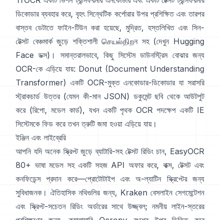
TrOCR
একটি ভিশন ট্রান্সফরমার এনকোডার এবং একটি টেক্সট ট্রান্সফরমার
ডিকোডার ব্যবহার করে, বৃহৎ সিন্থেটিক কর্পোরার উপর প্রশিক্ষিত এবং তারপর
বাস্তব ডেটাতে ফাইন-টিউন করা হয়েছে, মুদ্রিত, হস্তলিখিত এবং সিন-
টেক্সট বেঞ্চমার্ক জুড়ে শক্তিশালী செயல்திறন সহ (দেখুন
Hugging
Face ডক্স
)। সমান্তরালভাবে, কিছু সিস্টেম ডাউনস্ট্রিম বোঝার জন্য
OCR-কে এড়িয়ে যায়:
Donut (Document Understanding
Transformer)
একটি OCR-মুক্ত এনকোডার-ডিকোডার যা সরাসরি
স্ট্রাকচার্ড উত্তর (যেমন কী-মান JSON) ডকুমেন্ট ছবি থেকে আউটপুট
করে (
রিপো
,
মডেল কার্ড
), যখন একটি পৃথক OCR পদক্ষেপ একটি IE
সিস্টেমকে ফিড করে তখন ত্রুটি জমা হওয়া এড়িয়ে যায়।
ইঞ্জিন এবং লাইব্রেরি
আপনি যদি অনেক স্ক্রিপ্ট জুড়ে ব্যাটারি-সহ টেক্সট রিডিং চান,
EasyOCR
80+ ভাষা মডেল সহ একটি সহজ API অফার করে, বাক্স, টেক্সট এবং
কনফিডেন্স প্রদান করে—প্রোটোটাইপ এবং অ-ল্যাটিন স্ক্রিপ্টের জন্য
সুবিধাজনক। ঐতিহাসিক নথিগুলির জন্য,
Kraken
বেসলাইন সেগমেন্টেশন
এবং স্ক্রিপ্ট-সচেতন রিডিং অর্ডারের সাথে উজ্জ্বল; নমনীয় লাইন-স্তরের