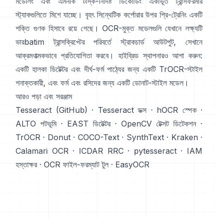
মডেলিং এবং এমনকি টাস্ক-নির্দিষ্ট ডিকোডিং একীভূত ট্রান্সফরমার
স্ট্যাকগুলিতে মিশে যাচ্ছে।
বৃহৎ সিন্থেটিক কর্পোরার উপর প্রি-ট্রেনিং
একটি
শক্তি গুণক হিসাবে রয়ে গেছে। OCR-মুক্ত মডেলগুলি যেখানে লক্ষ্যটি
ভারbatim ট্রান্সক্রিপ্টের পরিবর্তে স্ট্রাকচার্ড আউটপুট, সেখানে
আক্রমণাত্মকভাবে প্রতিযোগিতা করবে। হাইব্রিড স্থাপনারও আশা করুন:
একটি হালকা ডিটেক্টর এবং দীর্ঘ-ফর্ম পাঠ্যের জন্য একটি TrOCR-স্টাইল
শনাক্তকারী, এবং ফর্ম এবং রসিদের জন্য একটি ডোনাট-স্টাইল মডেল।
আরও পড়া এবং সরঞ্জাম
Tesseract (GitHub)
·
Tesseract ডক্স
·
hOCR স্পেক
·
ALTO পটভূমি
·
EAST ডিটেক্টর
·
OpenCV টেক্সট ডিটেকশন
·
TrOCR
·
Donut
·
COCO-Text
·
SynthText
·
Kraken
·
Calamari OCR
·
ICDAR RRC
·
pytesseract
·
IAM
হস্তাক্ষর
·
OCR ফাইল-ফরম্যাট টুল
·
EasyOCR