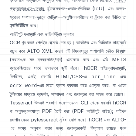
শব্দগুলিকে বাক্যাংশে সংযুক্ত করা সহ, অফিসিয়াল কোড রিপোর্টিং
স্পষ্টতা/
প্রত্যাহার/এফ-স্কোর
, ইন্টারসেকশন-ওভার-ইউনিয়ন (IoU), এবং অক্ষর-
স্তরের সম্পাদনা-দূরত্ব মেট্রিক্স—অনুশীলনকারীদের যা ট্র্যাক করা উচিত তা
प्रतिबिंबित করে।
আউটপুট ফরম্যাট এবং ডাউনস্ট্রিম ব্যবহার
OCR খুব কমই প্লেইন টেক্সটে শেষ হয়। আর্কাইভ এবং ডিজিটাল লাইব্রেরি
পছন্দ করে
ALTO XML
কারণ এটি বিষয়বস্তুর পাশাপাশি ভৌত বিন্যাস
(স্থানাঙ্ক সহ ব্লক/লাইন/শব্দ) এনকোড করে এবং এটি METS
প্যাকেজিংয়ের সাথে ভালভাবে জুটি বাঁধে।
hOCR
মাইক্রোফরম্যাট,
বিপরীতে, একই ধারণাটি HTML/CSS-এ
এবং
ocr_line
-এর মতো ক্লাস ব্যবহার করে এম্বেড করে, যা ওয়েব
ocrx_word
টুলিংয়ের মাধ্যমে প্রদর্শন, সম্পাদনা এবং রূপান্তর করা সহজ করে তোলে।
Tesseract উভয়ই প্রকাশ করে—যেমন, CLI থেকে সরাসরি hOCR
বা অনুসন্ধানযোগ্য PDF তৈরি করা (
PDF আউটপুট গাইড
); পাইথন
র‍্যাপার যেমন
pytesseract
সুবিধা যোগ করে। hOCR এবং ALTO-
এর মধ্যে অনুবাদ করার জন্য রূপান্তরকারী বিদ্যমান রয়েছে যখন