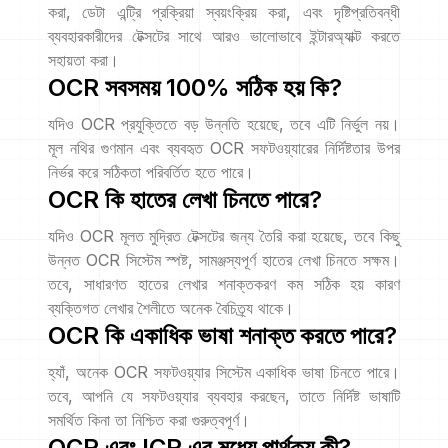
করা, ডেটা এন্ট্রি প্রক্রিয়া স্বয়ংক্রিয় করা, এবং দৃষ্টিপ্রতিবন্ধী
ব্যবহারকারীদের টেক্সটের সাথে আরও ভালোভাবে ইন্টারঅ্যাক্ট করতে
সহায়তা করা।
OCR সবসময় 100% সঠিক হয় কি?
যদিও OCR প্রযুক্তিতে বড় উন্নতি হয়েছে, তবে এটি নির্ভুল নয়।
মূল নথির গুণমান এবং ব্যবহৃত OCR সফটওয়্যারের নির্দিষ্টতার উপর
নির্ভর করে সঠিকতা পরিবর্তিত হতে পারে।
OCR কি হাতের লেখা চিনতে পারে?
যদিও OCR মূলত মুদ্রিত টেক্সটের জন্য তৈরি করা হয়েছে, তবে কিছু
উন্নত OCR সিস্টেম স্পষ্ট, সামঞ্জস্যপূর্ণ হাতের লেখা চিনতে সক্ষম।
তবে, সাধারণত হাতের লেখার শনাক্তকরণ কম সঠিক হয় কারণ
ব্যক্তিগত লেখার শৈলীতে অনেক বৈচিত্র্য থাকে।
OCR কি একাধিক ভাষা শনাক্ত করতে পারে?
হ্যাঁ, অনেক OCR সফটওয়্যার সিস্টেম একাধিক ভাষা চিনতে পারে।
তবে, আপনি যে সফটওয়্যার ব্যবহার করছেন, তাতে নির্দিষ্ট ভাষাটি
সমর্থিত কিনা তা নিশ্চিত করা গুরুত্বপূর্ণ।
OCR এবং ICR এর মধ্যে পার্থক্য কী?