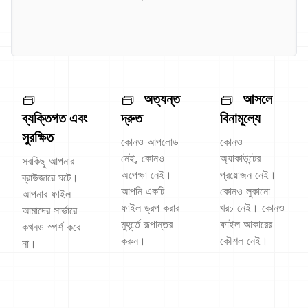
অত্যন্ত
আসলে
ব্যক্তিগত এবং
দ্রুত
বিনামূল্যে
সুরক্ষিত
কোনও আপলোড
কোনও
নেই, কোনও
অ্যাকাউন্টের
সবকিছু আপনার
অপেক্ষা নেই।
প্রয়োজন নেই।
ব্রাউজারে ঘটে।
আপনি একটি
কোনও লুকানো
আপনার ফাইল
ফাইল ড্রপ করার
খরচ নেই। কোনও
আমাদের সার্ভারে
মুহূর্তে রূপান্তর
ফাইল আকারের
কখনও স্পর্শ করে
করুন।
কৌশল নেই।
না।