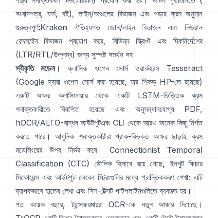
পাঠ্য সনাক্তকরণ টিউটোরিয়াল
) প্রয়োগ করা হয়। জটিল পৃষ্ঠাগুলিতে (
সংবাদপত্র, ফর্ম, বই), লাইন/অঞ্চলের বিভাজন এবং পড়ার ক্রম অনুমান
গুরুত্বপূর্ণ:
Kraken
ঐতিহ্যগত জোন/লাইন বিভাজন এবং নিউরাল
বেসলাইন
বিভাজন প্রয়োগ করে, বিভিন্ন স্ক্রিপ্ট এবং দিকনির্দেশের
(LTR/RTL/উল্লম্ব) জন্য সুস্পষ্ট সমর্থন সহ।
স্বীকৃতি মডেল।
ক্লাসিক ওপেন সোর্স ওয়ার্কহরস
Tesseract
(Google দ্বারা ওপেন সোর্স করা হয়েছে, যার শিকড় HP-তে রয়েছে)
একটি অক্ষর ক্লাসিফায়ার থেকে একটি LSTM-ভিত্তিক ক্রম
শনাক্তকারীতে বিকশিত হয়েছে এবং অনুসন্ধানযোগ্য PDF,
hOCR/ALTO-বান্ধব আউটপুট
এবং CLI থেকে আরও অনেক কিছু নির্গত
করতে পারে। আধুনিক শনাক্তকারীরা প্রাক-বিভক্ত অক্ষর ছাড়াই ক্রম
মডেলিংয়ের উপর নির্ভর করে।
Connectionist Temporal
Classification (CTC)
মৌলিক হিসাবে রয়ে গেছে, ইনপুট ফিচার
সিকোয়েন্স এবং আউটপুট লেবেল স্ট্রিংগুলির মধ্যে প্রান্তিককরণ শেখা; এটি
ব্যাপকভাবে হাতের লেখা এবং সিন-টেক্সট পাইপলাইনগুলিতে ব্যবহৃত হয়।
গত কয়েক বছরে, ট্রান্সফরমাররা OCR-কে নতুন আকার দিয়েছে।