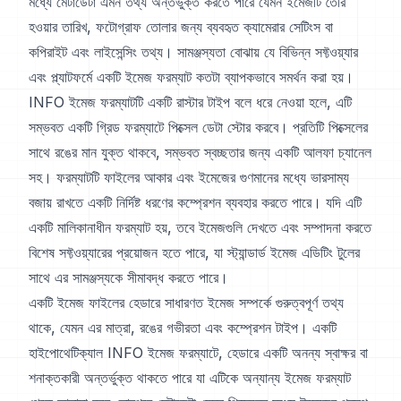
মধ্যে মেটাডেটা এমন তথ্য অন্তর্ভুক্ত করতে পারে যেমন ইমেজটি তৈরি
হওয়ার তারিখ, ফটোগ্রাফ তোলার জন্য ব্যবহৃত ক্যামেরার সেটিংস বা
কপিরাইট এবং লাইসেন্সিং তথ্য। সামঞ্জস্যতা বোঝায় যে বিভিন্ন সফ্টওয়্যার
এবং প্ল্যাটফর্মে একটি ইমেজ ফরম্যাট কতটা ব্যাপকভাবে সমর্থন করা হয়।
INFO ইমেজ ফরম্যাটটি একটি রাস্টার টাইপ বলে ধরে নেওয়া হলে, এটি
সম্ভবত একটি গ্রিড ফরম্যাটে পিক্সেল ডেটা স্টোর করবে। প্রতিটি পিক্সেলের
সাথে রঙের মান যুক্ত থাকবে, সম্ভবত স্বচ্ছতার জন্য একটি আলফা চ্যানেল
সহ। ফরম্যাটটি ফাইলের আকার এবং ইমেজের গুণমানের মধ্যে ভারসাম্য
বজায় রাখতে একটি নির্দিষ্ট ধরণের কম্প্রেশন ব্যবহার করতে পারে। যদি এটি
একটি মালিকানাধীন ফরম্যাট হয়, তবে ইমেজগুলি দেখতে এবং সম্পাদনা করতে
বিশেষ সফ্টওয়্যারের প্রয়োজন হতে পারে, যা স্ট্যান্ডার্ড ইমেজ এডিটিং টুলের
সাথে এর সামঞ্জস্যকে সীমাবদ্ধ করতে পারে।
একটি ইমেজ ফাইলের হেডারে সাধারণত ইমেজ সম্পর্কে গুরুত্বপূর্ণ তথ্য
থাকে, যেমন এর মাত্রা, রঙের গভীরতা এবং কম্প্রেশন টাইপ। একটি
হাইপোথেটিক্যাল INFO ইমেজ ফরম্যাটে, হেডারে একটি অনন্য স্বাক্ষর বা
শনাক্তকারী অন্তর্ভুক্ত থাকতে পারে যা এটিকে অন্যান্য ইমেজ ফরম্যাট