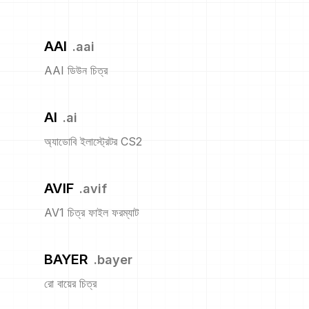
AAI
.
aai
AAI ডিউন চিত্র
AI
.
ai
অ্যাডোবি ইলাস্ট্রেটর CS2
AVIF
.
avif
AV1 চিত্র ফাইল ফরম্যাট
BAYER
.
bayer
রো বায়ের চিত্র