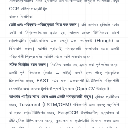
সংগ্রহস্থলগুলির নির্দিষ্ট ইনজেশন মান থাকে—এই সংগৃহীত তালিকাটি দেখুন
OCR ফাইল-ফরম্যাট টুল
.
বাস্তব নির্দেশিকা
ডেটা এবং পরিষ্কার-পরিচ্ছন্নতা দিয়ে শুরু করুন।
যদি আপনার ছবিগুলি ফোন
ফটো বা মিশ্র-গুণমানের স্ক্যান হয়, তাহলে মডেল টিউনিংয়ের আগে
থ্রেশহোল্ডিং (
অভিযোজিত এবং ওৎসু
) এবং ডেস্কিউ (
Hough
) এ
বিনিয়োগ করুন। আপনি প্রায়শই শনাক্তকারী বদলানোর চেয়ে একটি
শক্তিশালী প্রিপ্রসেসিং রেসিপি থেকে বেশি লাভবান হবেন।
সঠিক ডিটেক্টর চয়ন করুন।
নিয়মিত কলাম সহ স্ক্যান করা পৃষ্ঠাগুলির জন্য,
একটি পৃষ্ঠা বিভাজক (জোন → লাইন) যথেষ্ট হতে পারে; প্রাকৃতিক
চিত্রগুলির জন্য,
EAST
-এর মতো একক-শট ডিটেক্টরগুলি শক্তিশালী
বেসলাইন এবং অনেক টুলকিটে প্লাগ ইন করে (
OpenCV উদাহরণ
)।
আপনার পাঠ্যের সাথে মেলে এমন একটি শনাক্তকারী বাছুন।
মুদ্রিত ল্যাটিনের
জন্য,
Tesseract (LSTM/OEM)
শক্তিশালী এবং দ্রুত; বহু-লিপি
বা দ্রুত প্রোটোটাইপের জন্য,
EasyOCR
উৎপাদনশীল; হস্তাক্ষর বা
ঐতিহাসিক টাইপফেসের জন্য,
ক্র্যাকেন
বা
ক্যালামারি
বিবেচনা করুন এবং