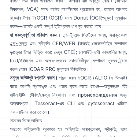
ফাইন-টিউন করার পরিকল্পনা করুন। আপনার যদি ডকুমেন্ট বোঝার (কী-মান
নিষ্কাশন, VQA) সাথে কঠোর কাপলিংয়ের প্রয়োজন হয়, তাহলে আপনার
স্কিমার উপর
TrOCR
(OCR) বনাম
Donut
(OCR-মুক্ত) মূল্যায়ন
করুন—ডোনাট একটি সম্পূর্ণ ইন্টিগ্রেশন ধাপ দূর করতে পারে।
যা গুরুত্বপূর্ণ তা পরিমাপ করুন।
এন্ড-টু-এন্ড সিস্টেমের জন্য, সনাক্তকরণ
এফ-স্কোর
এবং স্বীকৃতি CER/WER (উভয়ই লেভেনশ্টাইন সম্পাদনা
দূরত্বের উপর ভিত্তি করে; দেখুন
CTC
); লেআউট-ভারী কাজগুলির জন্য,
IoU/টাইটনেস এবং অক্ষর-স্তরের স্বাভাবিকীকৃত সম্পাদনা দূরত্ব ট্র্যাক
করুন যেমন
ICDAR RRC
মূল্যায়ন কিটগুলিতে।
সমৃদ্ধ আউটপুট রপ্তানি করুন।
পছন্দ করুন
hOCR
/
ALTO
(বা উভয়ই)
যাতে আপনি স্থানাঙ্ক এবং পড়ার ক্রম বজায় রাখেন—অনুসন্ধান হিট
হাইলাইটিং, টেবিল/ক্ষেত্র নিষ্কাশন এবং происхождения জন্য
অত্যাবশ্যক। Tesseract-এর CLI এবং
pytesseract
এটিকে
এক-লাইনার করে তোলে।
সামনের দিকে তাকিয়ে
সবচেয়ে শক্তিশালী প্রবণতা হল অভিসৃতি: সনাক্তকরণ, স্বীকৃতি, ভাষা