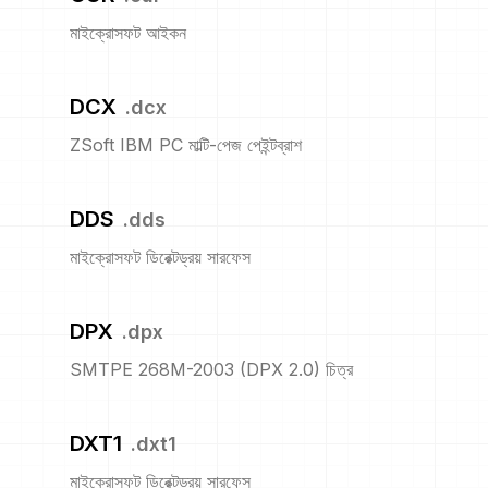
মাইক্রোসফট আইকন
DCX
.
dcx
ZSoft IBM PC মাল্টি-পেজ পেইন্টব্রাশ
DDS
.
dds
মাইক্রোসফট ডিরেক্টড্রয় সারফেস
DPX
.
dpx
SMTPE 268M-2003 (DPX 2.0) চিত্র
DXT1
.
dxt1
মাইক্রোসফট ডিরেক্টড্রয় সারফেস