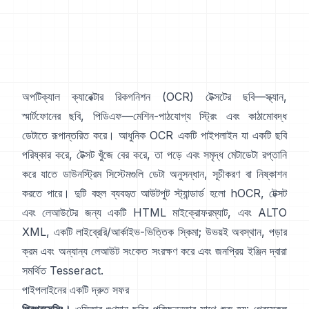
অপটিক্যাল ক্যারেক্টার রিকগনিশন (
OCR
) টেক্সটের ছবি—স্ক্যান,
স্মার্টফোনের ছবি, পিডিএফ—মেশিন-পাঠযোগ্য স্ট্রিং এবং কাঠামোবদ্ধ
ডেটাতে রূপান্তরিত করে। আধুনিক OCR একটি পাইপলাইন যা একটি ছবি
পরিষ্কার করে, টেক্সট খুঁজে বের করে, তা পড়ে এবং সমৃদ্ধ মেটাডেটা রপ্তানি
করে যাতে ডাউনস্ট্রিম সিস্টেমগুলি ডেটা অনুসন্ধান, সূচীকরণ বা নিষ্কাশন
করতে পারে। দুটি বহুল ব্যবহৃত আউটপুট স্ট্যান্ডার্ড হলো
hOCR
, টেক্সট
এবং লেআউটের জন্য একটি HTML মাইক্রোফরম্যাট, এবং
ALTO
XML
, একটি লাইব্রেরি/আর্কাইভ-ভিত্তিক স্কিমা; উভয়ই অবস্থান, পড়ার
ক্রম এবং অন্যান্য লেআউট সংকেত সংরক্ষণ করে এবং জনপ্রিয় ইঞ্জিন দ্বারা
সমর্থিত
Tesseract
.
পাইপলাইনের একটি দ্রুত সফর