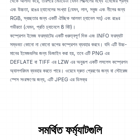
থেকে আলাদা করে, তারপরে মেটাডেটা যেমন পিক্সেলের মধ্যে ইমেজের প্রস্থ
এবং উচ্চতা, রঙের চ্যানেলের সংখ্যা (যেমন, লাল, সবুজ এবং নীলের জন্য
RGB, স্বচ্ছতার জন্য একটি ঐচ্ছিক আলফা চ্যানেল সহ) এবং রঙের
গভীরতা (যেমন, প্রতি চ্যানেলে 8 বিট)।
কম্প্রেশন ইমেজ ফরম্যাটের একটি গুরুত্বপূর্ণ দিক এবং INFO ফরম্যাট
সম্ভবত কোনো না কোনো রূপের কম্প্রেশন ব্যবহার করবে। যদি এটি উচ্চ-
মানের ইমেজগুলির জন্য ডিজাইন করা হয়, তবে এটি PNG এর
DEFLATE বা TIFF এর LZW এর অনুরূপ একটি লসলেস কম্প্রেশন
অ্যালগরিদম ব্যবহার করতে পারে। ওয়েবে দ্রুত প্রেরণের জন্য বা স্টোরেজ
স্পেস সংরক্ষণের জন্য, এটি JPEG এর ডিসক্র
সমর্থিত ফর্ম্যাটগুলি