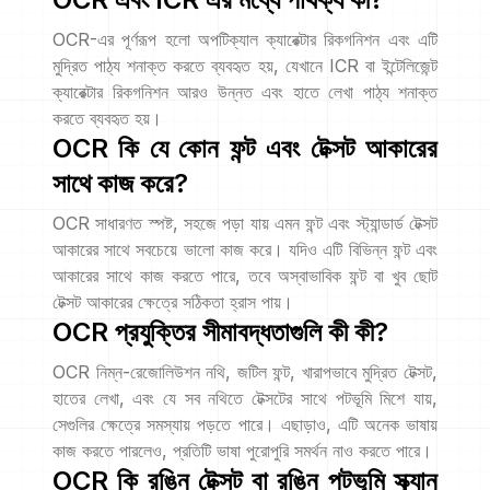
OCR-এর পূর্ণরূপ হলো অপটিক্যাল ক্যারেক্টার রিকগনিশন এবং এটি
মুদ্রিত পাঠ্য শনাক্ত করতে ব্যবহৃত হয়, যেখানে ICR বা ইন্টেলিজেন্ট
ক্যারেক্টার রিকগনিশন আরও উন্নত এবং হাতে লেখা পাঠ্য শনাক্ত
করতে ব্যবহৃত হয়।
OCR কি যে কোন ফন্ট এবং টেক্সট আকারের
সাথে কাজ করে?
OCR সাধারণত স্পষ্ট, সহজে পড়া যায় এমন ফন্ট এবং স্ট্যান্ডার্ড টেক্সট
আকারের সাথে সবচেয়ে ভালো কাজ করে। যদিও এটি বিভিন্ন ফন্ট এবং
আকারের সাথে কাজ করতে পারে, তবে অস্বাভাবিক ফন্ট বা খুব ছোট
টেক্সট আকারের ক্ষেত্রে সঠিকতা হ্রাস পায়।
OCR প্রযুক্তির সীমাবদ্ধতাগুলি কী কী?
OCR নিম্ন-রেজোলিউশন নথি, জটিল ফন্ট, খারাপভাবে মুদ্রিত টেক্সট,
হাতের লেখা, এবং যে সব নথিতে টেক্সটের সাথে পটভূমি মিশে যায়,
সেগুলির ক্ষেত্রে সমস্যায় পড়তে পারে। এছাড়াও, এটি অনেক ভাষায়
কাজ করতে পারলেও, প্রতিটি ভাষা পুরোপুরি সমর্থন নাও করতে পারে।
OCR কি রঙিন টেক্সট বা রঙিন পটভূমি স্ক্যান