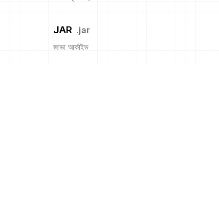
JAR
.
jar
জাভা আর্কাইভ
LHA
.
lha
LHA আর্কাইভ
LXF
.
lxf
LXF (Lego এক্সচেঞ্জ ফরম্যাট)
LZH
.
lzh
LZH আর্কাইভ