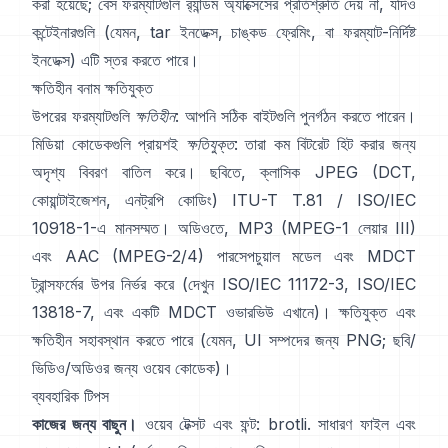
করা হয়েছে; বেস ফরম্যাটগুলি
র‍্যান্ডম অ্যাক্সেসের প্রতিশ্রুতি দেয় না
, যদিও
কন্টেইনারগুলি (যেমন, tar ইনডেক্স, চাঙ্কড ফ্রেমিং, বা ফরম্যাট-নির্দিষ্ট
ইনডেক্স) এটি স্তর করতে পারে।
ক্ষতিহীন বনাম ক্ষতিযুক্ত
উপরের ফরম্যাটগুলি
ক্ষতিহীন
: আপনি সঠিক বাইটগুলি পুনর্গঠন করতে পারেন।
মিডিয়া কোডেকগুলি প্রায়শই
ক্ষতিযুক্ত
: তারা কম বিটরেট হিট করার জন্য
অদৃশ্য বিবরণ বাতিল করে। ছবিতে, ক্লাসিক JPEG (DCT,
কোয়ান্টাইজেশন, এনট্রপি কোডিং)
ITU-T T.81 / ISO/IEC
10918-1
-এ মানসম্মত। অডিওতে, MP3 (MPEG-1 লেয়ার III)
এবং AAC (MPEG-2/4) পারসেপচুয়াল মডেল এবং MDCT
ট্রান্সফর্মের উপর নির্ভর করে (দেখুন
ISO/IEC 11172-3
,
ISO/IEC
13818-7
, এবং একটি MDCT ওভারভিউ
এখানে
)। ক্ষতিযুক্ত এবং
ক্ষতিহীন সহাবস্থান করতে পারে (যেমন, UI সম্পদের জন্য PNG; ছবি/
ভিডিও/অডিওর জন্য ওয়েব কোডেক)।
ব্যবহারিক টিপস
কাজের জন্য বাছুন।
ওয়েব টেক্সট এবং ফন্ট:
brotli
. সাধারণ ফাইল এবং