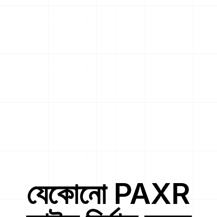
যেকোনো
PAXR