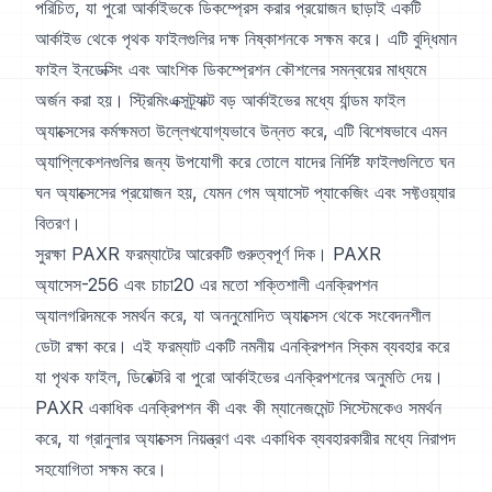
পরিচিত, যা পুরো আর্কাইভকে ডিকম্প্রেস করার প্রয়োজন ছাড়াই একটি
আর্কাইভ থেকে পৃথক ফাইলগুলির দক্ষ নিষ্কাশনকে সক্ষম করে। এটি বুদ্ধিমান
ফাইল ইনডেক্সিং এবং আংশিক ডিকম্প্রেশন কৌশলের সমন্বয়ের মাধ্যমে
অর্জন করা হয়। স্ট্রিমিংএক্সট্র্যাক্ট বড় আর্কাইভের মধ্যে র্যান্ডম ফাইল
অ্যাক্সেসের কর্মক্ষমতা উল্লেখযোগ্যভাবে উন্নত করে, এটি বিশেষভাবে এমন
অ্যাপ্লিকেশনগুলির জন্য উপযোগী করে তোলে যাদের নির্দিষ্ট ফাইলগুলিতে ঘন
ঘন অ্যাক্সেসের প্রয়োজন হয়, যেমন গেম অ্যাসেট প্যাকেজিং এবং সফ্টওয়্যার
বিতরণ।
সুরক্ষা PAXR ফরম্যাটের আরেকটি গুরুত্বপূর্ণ দিক। PAXR
অ্যাসেস-256 এবং চাচা20 এর মতো শক্তিশালী এনক্রিপশন
অ্যালগরিদমকে সমর্থন করে, যা অননুমোদিত অ্যাক্সেস থেকে সংবেদনশীল
ডেটা রক্ষা করে। এই ফরম্যাট একটি নমনীয় এনক্রিপশন স্কিম ব্যবহার করে
যা পৃথক ফাইল, ডিরেক্টরি বা পুরো আর্কাইভের এনক্রিপশনের অনুমতি দেয়।
PAXR একাধিক এনক্রিপশন কী এবং কী ম্যানেজমেন্ট সিস্টেমকেও সমর্থন
করে, যা গ্রানুলার অ্যাক্সেস নিয়ন্ত্রণ এবং একাধিক ব্যবহারকারীর মধ্যে নিরাপদ
সহযোগিতা সক্ষম করে।