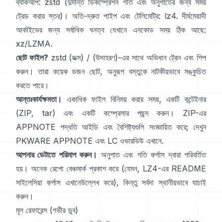
ব্যাকআপ:
zstd
(দুর্দান্ত ডিকম্প্রেশন গতি এবং অনুপাতের জন্য সময়
ট্রেড করার স্তর)। অতি-দ্রুত পাইপ এবং টেলিমেট্রি:
lz4
. দীর্ঘমেয়াদী
আর্কাইভের জন্য সর্বাধিক ঘনত্ব যেখানে এনকোড সময় ঠিক আছে:
xz/LZMA
.
ছোট ফাইল?
zstd
(ডক্স)
/
(উদাহরণ)
-এর সাথে অভিধান ট্রেন এবং শিপ
করুন। তারা কয়েক ডজন ছোট, অনুরূপ বস্তুকে নাটকীয়ভাবে সঙ্কুচিত
করতে পারে।
আন্তঃকার্যক্ষমতা।
একাধিক ফাইল বিনিময় করার সময়, একটি কন্টেইনার
(ZIP, tar) এবং একটি কম্প্রেসার পছন্দ করুন। ZIP-এর
APPNOTE পদ্ধতি আইডি এবং বৈশিষ্ট্যগুলি সংজ্ঞায়িত করে; দেখুন
PKWARE APPNOTE
এবং LC ওভারভিউ
এখানে
.
আপনার ডেটাতে পরিমাপ করুন।
অনুপাত এবং গতি কর্পাস দ্বারা পরিবর্তিত
হয়। অনেক রেপো বেঞ্চমার্ক প্রকাশ করে (যেমন, LZ4-এর README
সাইলেসিয়া কর্পাস
এখানে
উল্লেখ করে), কিন্তু সর্বদা স্থানীয়ভাবে যাচাই
করুন।
মূল রেফারেন্স (গভীর ডুব)