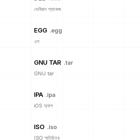
ডেবিয়ান প্যাকেজ
EGG
.
egg
এগ
GNU TAR
.
tar
GNU tar
IPA
.
ipa
iOS অ্যাপ
ISO
.
iso
ISO স্মৃতিচিত্র