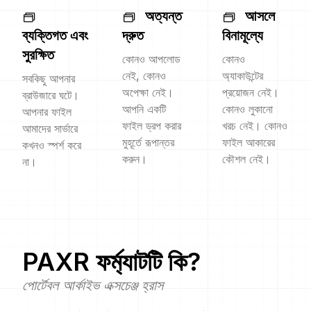
অত্যন্ত
আসলে
ব্যক্তিগত এবং
দ্রুত
বিনামূল্যে
সুরক্ষিত
কোনও আপলোড
কোনও
নেই, কোনও
অ্যাকাউন্টের
সবকিছু আপনার
অপেক্ষা নেই।
প্রয়োজন নেই।
ব্রাউজারে ঘটে।
আপনি একটি
কোনও লুকানো
আপনার ফাইল
ফাইল ড্রপ করার
খরচ নেই। কোনও
আমাদের সার্ভারে
মুহূর্তে রূপান্তর
ফাইল আকারের
কখনও স্পর্শ করে
করুন।
কৌশল নেই।
না।
PAXR
ফর্ম্যাটটি কি?
পোর্টেবল আর্কাইভ এক্সচেঞ্জ হ্রাস