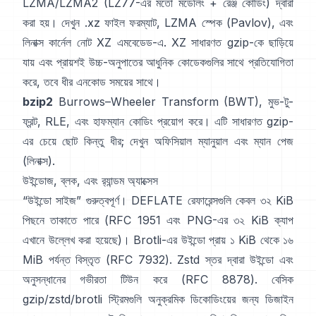
LZMA/LZMA2 (LZ77-এর মতো মডেলিং + রেঞ্জ কোডিং) দ্বারা
করা হয়। দেখুন
.xz ফাইল ফরম্যাট
,
LZMA স্পেক (Pavlov)
, এবং
লিনাক্স কার্নেল নোট
XZ এমবেডেড-এ
. XZ সাধারণত gzip-কে ছাড়িয়ে
যায় এবং প্রায়শই উচ্চ-অনুপাতের আধুনিক কোডেকগুলির সাথে প্রতিযোগিতা
করে, তবে ধীর এনকোড সময়ের সাথে।
bzip2
Burrows–Wheeler Transform (BWT)
, মুভ-টু-
ফ্রন্ট, RLE, এবং হাফম্যান কোডিং প্রয়োগ করে। এটি সাধারণত gzip-
এর চেয়ে ছোট কিন্তু ধীর; দেখুন
অফিসিয়াল ম্যানুয়াল
এবং ম্যান পেজ
(লিনাক্স)
.
উইন্ডোজ, ব্লক, এবং র‍্যান্ডম অ্যাক্সেস
“উইন্ডো সাইজ” গুরুত্বপূর্ণ। DEFLATE রেফারেন্সগুলি কেবল ৩২ KiB
পিছনে তাকাতে পারে
(
RFC 1951
এবং PNG-এর ৩২ KiB ক্যাপ
এখানে উল্লেখ করা হয়েছে
)। Brotli-এর উইন্ডো প্রায় ১ KiB থেকে ১৬
MiB পর্যন্ত বিস্তৃত
(RFC 7932)
. Zstd স্তর দ্বারা উইন্ডো এবং
অনুসন্ধানের গভীরতা টিউন করে
(RFC 8878)
. বেসিক
gzip/zstd/brotli স্ট্রিমগুলি অনুক্রমিক ডিকোডিংয়ের জন্য ডিজাইন