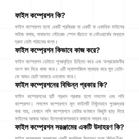
ফাইল কম্প্রেশন কি?
ফাইল কম্প্রেশন হলো একটি প্রক্রিয়া যা একটি বা একাধিক ফাইলের
সাইজ কমায়, সাধারণত স্টোরেজ স্পেস বাঁচাতে বা নেটওয়ার্কের মাধ্যমে
দ্রুত ডেটা পাঠানোর জন্য।
ফাইল কম্প্রেশন কিভাবে কাজ করে?
ফাইল কম্প্রেশন ডেটাতে পুনরাবৃত্তি চিহ্নিত করে এবং অপ্রয়োজনীয়
অংশ বাদ দিয়ে কাজ করে। এটি অ্যালগরিদম ব্যবহার করে মূল ডেটা-
কে আরও ছোট আকারে এনকোড করে।
ফাইল কম্প্রেশনের বিভিন্ন প্রকার কি?
ফাইল কম্প্রেশনের দুটি প্রধান প্রকার হলো লসলেস এবং লসি
কম্প্রেশন। লসলেস কম্প্রেশনে মূল ফাইলটি নিখুঁতভাবে পুনরুদ্ধার
করা যায়, যেখানে লসি কম্প্রেশনে ডেটার গুণমানে কিছুটা ছাড় দিয়ে
ফাইলের আকার আরও উল্লেখযোগ্যভাবে কমানো সম্ভব হয়।
ফাইল কম্প্রেশন সরঞ্জামের একটি উদাহরণ কি?
ফাইল কম্প্রেশন সরঞ্জামের একটি জনপ্রিয় উদাহরণ হলো WinZip,