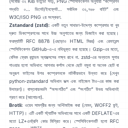
(সর্বোচ্চ ৩২ KiB উইন্ডো সহ), PNG স্পেসিফিকেশন অনুযায়ী
“কম্প্রেশন
পদ্ধতি ০… ডিলেট/ইনফ্লেট… সর্বাধিক ৩২,৭৬৮ বাইট”
এবং
W3C/ISO PNG ২য় সংস্করণ
.
Zstandard (zstd):
একটি নতুন সাধারণ-উদ্দেশ্য কম্প্রেসার যা খুব
দ্রুত ডিকম্প্রেশনের সাথে উচ্চ অনুপাতের জন্য ডিজাইন করা হয়েছে।
ফরম্যাটটি
RFC 8878
(এছাড়াও
HTML মিরর
) এবং রেফারেন্স
স্পেসিফিকেশন
GitHub-এ
-এ নথিভুক্ত করা হয়েছে। Gzip-এর মতো,
বেসিক ফ্রেম
র‍্যান্ডম অ্যাক্সেসের লক্ষ্য রাখে না
. zstd-এর অন্যতম সুপার
পাওয়ার হলো অভিধান: আপনার কর্পাস থেকে ছোট নমুনা যা অনেক ছোট বা
অনুরূপ ফাইলের উপর কম্প্রেশনকে নাটকীয়ভাবে উন্নত করে (দেখুন
python-zstandard অভিধান ডক্স
এবং
নাইজেল টাও-এর কাজ করা
উদাহরণ
)। বাস্তবায়নগুলি “অসংগঠিত” এবং “সংগঠিত” উভয় অভিধানই
গ্রহণ করে
(আলোচনা)
.
Brotli:
ওয়েব সামগ্রীর জন্য অপ্টিমাইজ করা (যেমন, WOFF2 ফন্ট,
HTTP)। এটি একটি স্ট্যাটিক অভিধানের সাথে একটি DEFLATE-এর
মতো LZ+এনট্রপি কোর মিশ্রিত করে। স্পেসিফিকেশনটি হলো
RFC
WBITS