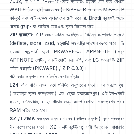
7932
, যা ২
−১৬-এর একটি স্লাইডিং উইন্ডো নোট করে যেখানে
WBITS [১০, ২৪]-এর মধ্যে (১ KiB−১৬ B থেকে ১৬ MiB−১৬ B
পর্যন্ত) এবং এটি
র‍্যান্ডম অ্যাক্সেসের চেষ্টা করে না
. Brotli প্রায়শই ওয়েব
টেক্সটে gzip-কে পরাজিত করে এবং দ্রুত ডিকোড করে।
ZIP কন্টেইনার:
ZIP একটি ফাইল
আর্কাইভ
যা বিভিন্ন কম্প্রেশন পদ্ধতি
(deflate, store, zstd, ইত্যাদি) সহ এন্ট্রি সংরক্ষণ করতে পারে। ডি
ফ্যাক্টো স্ট্যান্ডার্ড হলো PKWARE-এর APPNOTE (দেখুন
APPNOTE পোর্টাল
,
একটি হোস্ট করা কপি
, এবং LC ওভারভিউ
ZIP
ফাইল ফরম্যাট (PKWARE)
/
ZIP 6.3.3
)।
গতি বনাম অনুপাত: ফরম্যাটগুলি কোথায় দাঁড়ায়
LZ4
কাঁচা গতির লক্ষ্য রাখে পরিমিত অনুপাতের সাথে। এর
প্রকল্প পৃষ্ঠা
(“অত্যন্ত দ্রুত কম্প্রেশন”) এবং
ফ্রেম ফরম্যাট
দেখুন। এটি ইন-মেমরি
ক্যাশে, টেলিমেট্রি, বা হট পাথের জন্য আদর্শ যেখানে ডিকম্প্রেশন প্রায়
RAM গতির হতে হবে।
XZ / LZMA
ঘনত্বের জন্য চাপ দেয় (দুর্দান্ত অনুপাত) তুলনামূলকভাবে
ধীর কম্প্রেশনের সাথে। XZ একটি কন্টেইনার; ভারী উত্তোলন সাধারণত