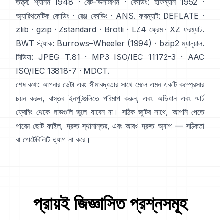
তত্ত্ব:
শ্যানন 1948
·
রেট-ডিসটরশন
· কোডিং:
হাফম্যান 1952
·
অ্যারিথমেটিক কোডিং
·
রেঞ্জ কোডিং
·
ANS
. ফরম্যাট:
DEFLATE
·
zlib
·
gzip
·
Zstandard
·
Brotli
·
LZ4 ফ্রেম
·
XZ ফরম্যাট
.
BWT স্ট্যাক:
Burrows–Wheeler (1994)
·
bzip2 ম্যানুয়াল
.
মিডিয়া:
JPEG T.81
·
MP3 ISO/IEC 11172-3
·
AAC
ISO/IEC 13818-7
·
MDCT
.
শেষ কথা: আপনার ডেটা এবং সীমাবদ্ধতার সাথে মেলে এমন একটি কম্প্রেসার
চয়ন করুন, বাস্তব ইনপুটগুলিতে পরিমাপ করুন, এবং অভিধান এবং স্মার্ট
ফ্রেমিং থেকে লাভগুলি ভুলে যাবেন না। সঠিক জুটির সাথে, আপনি পেতে
পারেন ছোট ফাইল, দ্রুত স্থানান্তর, এবং আরও দ্রুত অ্যাপ — সঠিকতা
বা পোর্টেবিলিটি ত্যাগ না করে।
প্রায়ই জিজ্ঞাসিত প্রশ্নসমূহ