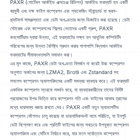
PAXR (পোর্টেবল আর্কাইভ এক্সচেঞ্জ রিভিশন) আর্কাইভ ফরম্যাট হল একটি
বহুমুখী এবং দক্ষ ফাইল কম্প্রেশন এবং প্যাকেজিং স্ট্যান্ডার্ড যা ক্রস-
প্ল্যাটফর্ম সামঞ্জস্যতা এবং ডেটা অখণ্ডতার জন্য ডিজাইন করা হয়েছে। ডেটা
স্টোরেজ এবং কম্প্রেশনের শিল্পের নেতাদের একটি গ্রুপ, PAXR
কনসোর্টিয়াম দ্বারা উন্নত, এই ফরম্যাটের লক্ষ্য হল আধুনিক কম্পিউটিং
পরিবেশের জন্য উন্নত বৈশিষ্ট্য প্রদান করার পাশাপাশি বিদ্যমান আর্কাইভ
ফরম্যাটের সীমাবদ্ধতাগুলি সমাধান করা।
এর মূল কাজে, PAXR ডেটা অখণ্ডতা বিসর্জন না করেই উচ্চ কম্প্রেশন
অনুপাত অর্জনের জন্য LZMA2, Brotli এবং Zstandard সহ
লসলেস কম্প্রেশন অ্যালগরিদমের একটি সমন্বয় ব্যবহার করে। এই ফরম্যাট
একাধিক কম্প্রেশন স্তরকে সমর্থন করে, যা ব্যবহারকারীদের তাদের নির্দিষ্ট
প্রয়োজনের উপর ভিত্তি করে কম্প্রেশন গতি এবং ফাইলের আকার হ্রাসের
মধ্যে ভারসাম্য বজায় রাখতে দেয়। PAXR একটি নতুন অ্যাডাপটিভ
কম্প্রেশন কৌশলও চালু করেছে যা ডায়নামিকঅপ্ট নামে পরিচিত, যা ইনপুট
ডেটা বিশ্লেষণ করে এবং প্রতিটি ফাইলের জন্য সবচেয়ে উপযুক্ত কম্প্রেশন
অ্যালগরিদম এবং সেটিংস নির্বাচন করে, যার ফলে সর্বোত্তম কম্প্রেশন