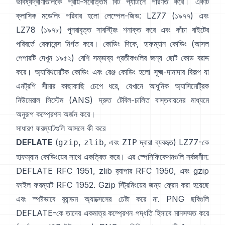
ভবিষ্যদ্বাণীগুলিকে প্রায়-সর্বোত্তম বিট প্যাটার্নে পরিণত করে। একটি
ক্লাসিক মডেলিং পরিবার হলো লেম্পেল-জিভ:
LZ77 (১৯৭৭)
এবং
LZ78 (১৯৭৮) পুনরাবৃত্ত সাবস্ট্রিং শনাক্ত করে এবং কাঁচা বাইটের
পরিবর্তে রেফারেন্স নির্গত করে। কোডিং দিকে,
হাফম্যান কোডিং
(আসল
পেপারটি দেখুন
১৯৫২
) বেশি সম্ভাব্য প্রতীকগুলির জন্য ছোট কোড বরাদ্দ
করে।
অ্যারিথমেটিক কোডিং
এবং
রেঞ্জ কোডিং
হলো সূক্ষ্ম-দানাদার বিকল্প যা
এনট্রপি সীমার কাছাকাছি চেপে ধরে, যেখানে আধুনিক
অ্যাসিমেট্রিক
নিউমেরাল সিস্টেম (ANS)
দ্রুত টেবিল-চালিত বাস্তবায়নের মাধ্যমে
অনুরূপ কম্প্রেশন অর্জন করে।
সাধারণ ফরম্যাটগুলি আসলে কী করে
DEFLATE
(
,
, এবং
দ্বারা ব্যবহৃত) LZ77-কে
gzip
zlib
ZIP
হাফম্যান কোডিংয়ের সাথে একত্রিত করে। এর স্পেসিফিকেশনগুলি সর্বজনীন:
DEFLATE
RFC 1951
, zlib র‍্যাপার
RFC 1950
, এবং gzip
ফাইল ফরম্যাট
RFC 1952
. Gzip স্ট্রিমিংয়ের জন্য ফ্রেম করা হয়েছে
এবং স্পষ্টভাবে
র‍্যান্ডম অ্যাক্সেসের চেষ্টা করে না
. PNG ছবিগুলি
DEFLATE-কে তাদের একমাত্র কম্প্রেশন পদ্ধতি হিসাবে মানসম্মত করে