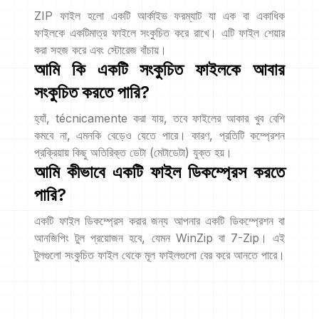
ZIP ফাইল হলো একটি আর্কাইভ ফরম্যাট যা এক বা একাধিক
ফাইলকে একটিমাত্র ফাইলে সংকুচিত করে রাখে। এটি ফাইল শেয়ার
করা সহজ করে এবং স্টোরেজ বাঁচায়।
আমি কি একটি সংকুচিত ফাইলকে আবার
সংকুচিত করতে পারি?
হ্যাঁ, técnicamente করা যায়, তবে ফাইলের আকার খুব বেশি
কমবে না, এমনকি বেড়েও যেতে পারে। কারণ, প্রতিটি কম্প্রেশন
প্রক্রিয়ায় কিছু অতিরিক্ত ডেটা (মেটাডেটা) যুক্ত হয়।
আমি কীভাবে একটি ফাইল ডিকম্প্রেস করতে
পারি?
একটি ফাইল ডিকম্প্রেস করার জন্য আপনার একটি ডিকম্প্রেশন বা
আনজিপিং টুল প্রয়োজন হবে, যেমন WinZip বা 7-Zip। এই
টুলগুলো সংকুচিত ফাইল থেকে মূল ফাইলগুলো বের করে আনতে পারে।