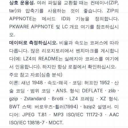
상호 운용성.
여러 파일을 교환할 때는 컨테이너(ZIP,
tar)와 압축기를 사용하는 것이 좋습니다. ZIP의
APPNOTE는 메서드 ID와 기능을 정의합니다.
PKWARE APPNOTE
및 LC 개요
여기
를 참조하십시
오.
데이터로 측정하십시오.
비율과 속도는 코퍼스에 따라
다릅니다. 많은 리포지토리에서 벤치마크를 게시합니
다(예: LZ4의 README는 실레지아 코퍼스를
여기
에
서 인용합니다). 하지만 항상 로컬에서 확인하십시오.
주요 참고 자료(심층 분석)
이론:
섀넌 1948
·
속도-왜곡
· 코딩:
허프만 1952
·
산
술 코딩
·
범위 코딩
·
ANS
. 형식:
DEFLATE
·
zlib
·
gzip
·
Zstandard
·
Brotli
·
LZ4 프레임
·
XZ 형식
.
BWT 스택:
버로우즈-휠러(1994)
·
bzip2 설명서
. 미
디어:
JPEG T.81
·
MP3 ISO/IEC 11172-3
·
AAC
ISO/IEC 13818-7
·
MDCT
.