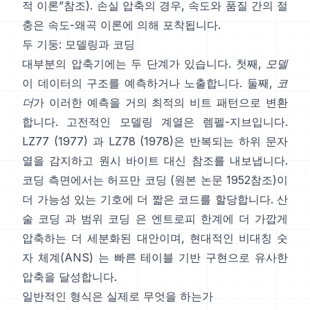
적 이론”
참조). 손실 압축의 경우, 속도와 품질 간의 절
충은
속도-왜곡 이론
에 의해 포착됩니다.
두 기둥: 모델링과 코딩
대부분의 압축기에는 두 단계가 있습니다. 첫째,
모델
이 데이터의 구조를 예측하거나 노출합니다. 둘째,
코
더
가 이러한 예측을 거의 최적의 비트 패턴으로 변환
합니다. 고전적인 모델링 계열은 렘펠-지브입니다.
LZ77 (1977)
과 LZ78 (1978)은 반복되는 하위 문자
열을 감지하고 원시 바이트 대신 참조를 내보냅니다.
코딩 측면에서는
허프만 코딩
(원본 논문
1952
참조)이
더 가능성 있는 기호에 더 짧은 코드를 할당합니다.
산
술 코딩
과
범위 코딩
은 엔트로피 한계에 더 가깝게
압축하는 더 세분화된 대안이며, 현대적인
비대칭 숫
자 체계(ANS)
는 빠른 테이블 기반 구현으로 유사한
압축을 달성합니다.
일반적인 형식은 실제로 무엇을 하는가