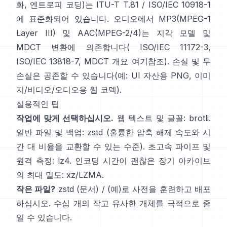
화, 엔트로피 코딩)는
ITU-T T.81 / ISO/IEC 10918-1
에 표준화되어 있습니다. 오디오에서 MP3(MPEG-1
Layer III) 및 AAC(MPEG-2/4)는 지각 모델 및
MDCT 변환에 의존합니다(
ISO/IEC 11172-3
,
ISO/IEC 13818-7
, MDCT 개요
여기
참조). 손실 및 무
손실은 공존할 수 있습니다(예: UI 자산용 PNG, 이미
지/비디오/오디오용 웹 코덱).
실용적인 팁
작업에 맞게 선택하십시오.
웹 텍스트 및 글꼴:
brotli
.
일반 파일 및 백업:
zstd
(훌륭한 압축 해제 속도와 시
간 대 비율을 교환할 수 있는 수준). 초고속 파이프 및
원격 측정:
lz4
. 인코딩 시간이 괜찮은 장기 아카이브
의 최대 밀도:
xz/LZMA
.
작은 파일?
zstd
(문서)
/
(예)
로 사전을 훈련하고 배포
하십시오. 수십 개의 작고 유사한 개체를 극적으로 줄
일 수 있습니다.