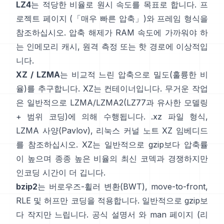
LZ4
는 적당한 비율로 원시 속도를 목표로 합니다.
프
로젝트 페이지
(「매우 빠른 압축」)와
프레임 형식
을
참조하십시오. 압축 해제가 RAM 속도에 가까워야 하
는 인메모리 캐시, 원격 측정 또는 핫 경로에 이상적입
니다.
XZ / LZMA
는 비교적 느린 압축으로 밀도(훌륭한 비
율)를 추구합니다. XZ는 컨테이너입니다. 무거운 작업
은 일반적으로 LZMA/LZMA2(LZ77과 유사한 모델링
+ 범위 코딩)에 의해 수행됩니다.
.xz 파일 형식
,
LZMA 사양(Pavlov)
, 리눅스 커널 노트
XZ 임베디드
를 참조하십시오. XZ는 일반적으로 gzip보다 압축률
이 높으며 종종 높은 비율의 최신 코덱과 경쟁하지만
인코딩 시간이 더 깁니다.
bzip2
는
버로우즈-휠러 변환(BWT)
, move-to-front,
RLE 및 허프만 코딩을 적용합니다. 일반적으로 gzip보
다 작지만 느립니다.
공식 설명서
와 man 페이지
(리