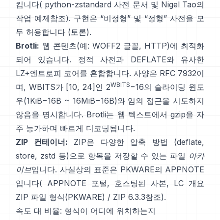
킵니다(
python-zstandard 사전 문서
및
Nigel Tao의
작업 예제
참조). 구현은 “비정형” 및 “정형” 사전을 모
두 허용합니다
(토론)
.
Brotli:
웹 콘텐츠(예: WOFF2 글꼴, HTTP)에 최적화
되어 있습니다. 정적 사전과 DEFLATE와 유사한
LZ+엔트로피 코어를 혼합합니다. 사양은
RFC 7932
이
WBITS
며, WBITS가 [10, 24]인 2
−16의 슬라이딩 윈도
우(1KiB−16B ~ 16MiB−16B)와
임의 접근을 시도하지
않음
을 명시합니다. Brotli는 웹 텍스트에서 gzip을 자
주 능가하며 빠르게 디코딩됩니다.
ZIP 컨테이너:
ZIP은 다양한 압축 방법 (deflate,
store, zstd 등)으로 항목을 저장할 수 있는 파일
아카
이브
입니다. 사실상의 표준은 PKWARE의 APPNOTE
입니다(
APPNOTE 포털
,
호스팅된 사본
, LC 개요
ZIP 파일 형식(PKWARE)
/
ZIP 6.3.3
참조).
속도 대 비율: 형식이 어디에 위치하는지