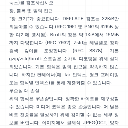
눅스)
를 참조하십시오.
창, 블록 및 임의 접근
“창 크기”가 중요합니다. DEFLATE 참조는 32KiB만
되돌아볼 수 있습니다
(
RFC 1951
및 PNG의 32KiB 상
한
여기에 명시됨
). Brotli의 창은 약 1KiB에서 16MiB
까지 다양합니다
(RFC 7932)
. Zstd는 레벨별로 창과
검색 깊이를 조정합니다
(RFC 8878)
. 기본
gzip/zstd/brotli 스트림은 순차적 디코딩을 위해 설계
되었습니다. 기본 형식은
임의 접근을 약속하지 않습
니다
. 하지만 컨테이너(예: tar 인덱스, 청크 프레이밍
또는 형식별 인덱스)를 통해 계층화할 수 있습니다.
무손실 대 손실
위의 형식은
무손실
입니다. 정확한 바이트를 재구성할
수 있습니다. 미디어 코덱은 종종
손실
입니다. 더 낮은
비트 전송률을 달성하기 위해 감지할 수 없는 세부 정
보를 버립니다. 이미지에서 클래식 JPEG(DCT, 양자