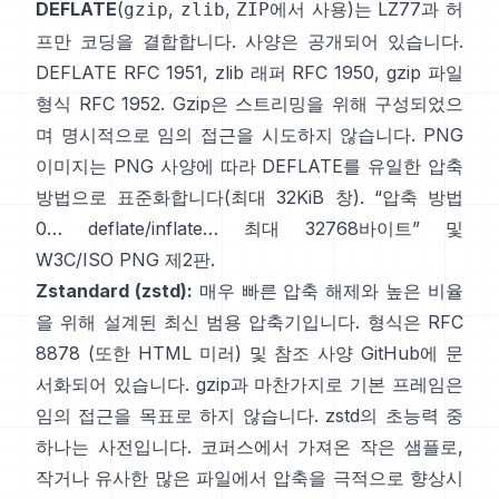
DEFLATE
(
,
,
에서 사용)는 LZ77과 허
gzip
zlib
ZIP
프만 코딩을 결합합니다. 사양은 공개되어 있습니다.
DEFLATE
RFC 1951
, zlib 래퍼
RFC 1950
, gzip 파일
형식
RFC 1952
. Gzip은 스트리밍을 위해 구성되었으
며 명시적으로
임의 접근을 시도하지 않습니다
. PNG
이미지는 PNG 사양에 따라 DEFLATE를 유일한 압축
방법으로 표준화합니다(최대 32KiB 창).
“압축 방법
0… deflate/inflate… 최대 32768바이트”
및
W3C/ISO PNG 제2판
.
Zstandard (zstd):
매우 빠른 압축 해제와 높은 비율
을 위해 설계된 최신 범용 압축기입니다. 형식은
RFC
8878
(또한
HTML 미러
) 및 참조 사양
GitHub
에 문
서화되어 있습니다. gzip과 마찬가지로 기본 프레임은
임의 접근을 목표로 하지 않습니다
. zstd의 초능력 중
하나는 사전입니다. 코퍼스에서 가져온 작은 샘플로,
작거나 유사한 많은 파일에서 압축을 극적으로 향상시