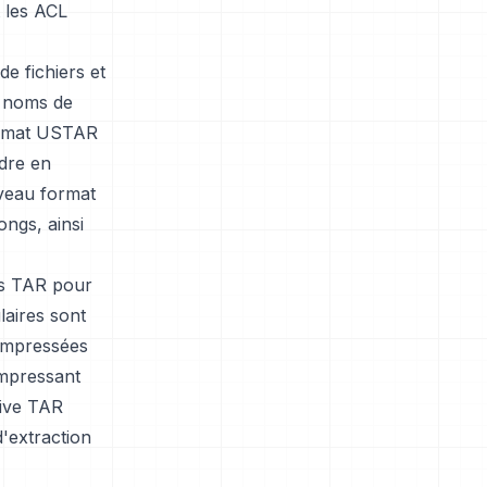
t les ACL
e fichiers et
s noms de
format USTAR
ndre en
veau format
ongs, ainsi
es TAR pour
laires sont
 compressées
ompressant
hive TAR
'extraction