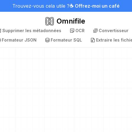
Trouvez-vous cela utile ?
☕ Offrez-moi un café
Omnifile
Supprimer les métadonnées
OCR
Convertisseur
Formateur JSON
Formateur SQL
Extraire les fichi