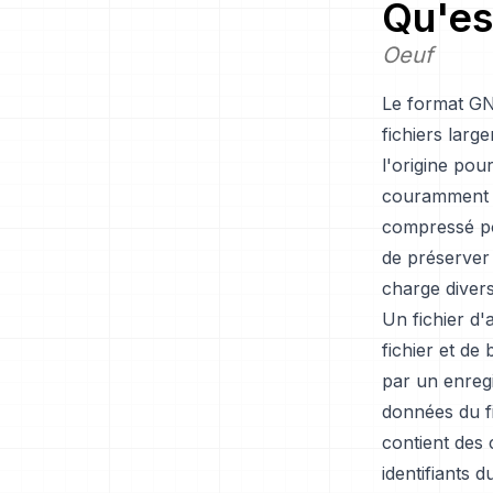
Qu'es
Oeuf
Le format GN
fichiers larg
l'origine pou
couramment ut
compressé po
de préserver 
charge diver
Un fichier d
fichier et de
par un enregi
données du fi
contient des 
identifiants d