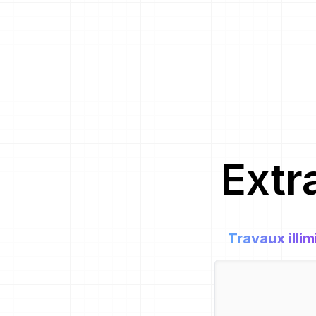
Extr
Travaux illim