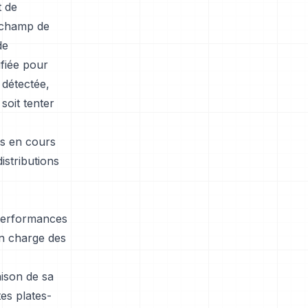
t de
n champ de
de
ifiée pour
 détectée,
 soit tenter
ns en cours
istributions
s performances
en charge des
aison de sa
tes plates-