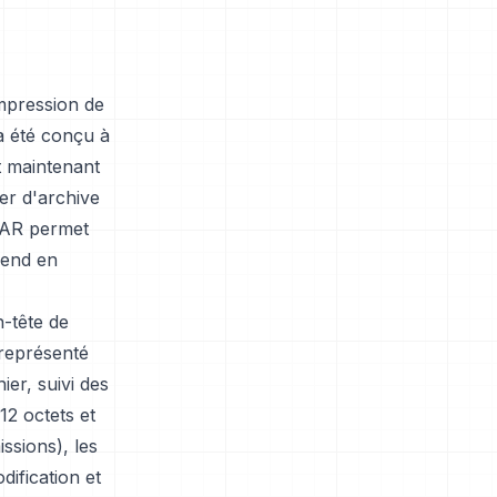
mpression de
 a été conçu à
t maintenant
er d'archive
TAR permet
prend en
-tête de
 représenté
ier, suivi des
12 octets et
ssions), les
dification et