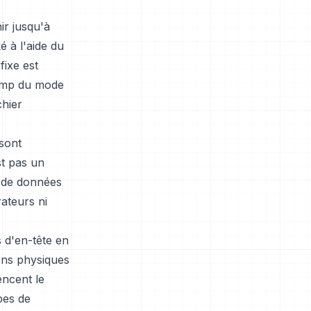
ir jusqu'à
é à l'aide du
fixe est
hamp du mode
chier
 sont
st pas un
s de données
rateurs ni
 d'en-tête en
iens physiques
encent le
pes de