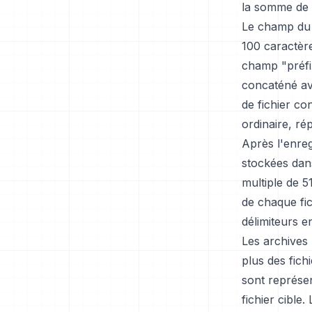
la somme de 
Le champ du n
100 caractère
champ "préfix
concaténé av
de fichier con
ordinaire, rép
Après l'enreg
stockées dans
multiple de 5
de chaque fic
délimiteurs en
Les archives
plus des fich
sont représen
fichier cible