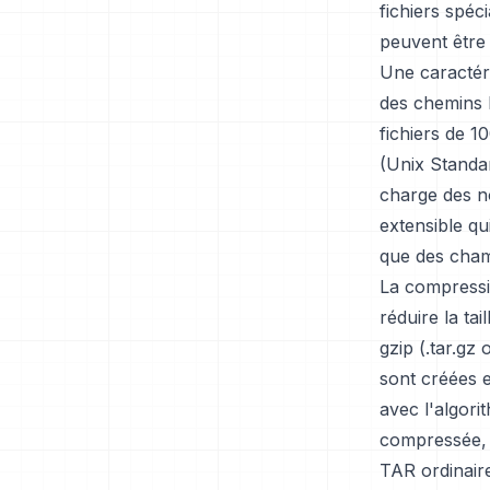
fichiers spéc
peuvent être 
Une caractéri
des chemins 
fichiers de 1
(Unix Standar
charge des n
extensible qu
que des cha
La compressi
réduire la ta
gzip (.tar.gz
sont créées 
avec l'algori
compressée, 
TAR ordinaire