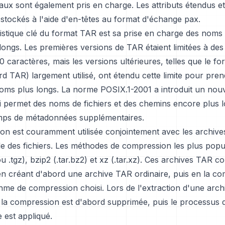
iaux sont également pris en charge. Les attributs étendus e
stockés à l'aide d'en-têtes au format d'échange pax.
stique clé du format TAR est sa prise en charge des noms d
longs. Les premières versions de TAR étaient limitées à de
00 caractères, mais les versions ultérieures, telles que le 
d TAR) largement utilisé, ont étendu cette limite pour pre
oms plus longs. La norme POSIX.1-2001 a introduit un nou
i permet des noms de fichiers et des chemins encore plus l
mps de métadonnées supplémentaires.
on est couramment utilisée conjointement avec les archiv
ille des fichiers. Les méthodes de compression les plus popu
 ou .tgz), bzip2 (.tar.bz2) et xz (.tar.xz). Ces archives TAR
en créant d'abord une archive TAR ordinaire, puis en la c
thme de compression choisi. Lors de l'extraction d'une arc
la compression est d'abord supprimée, puis le processus d
 est appliqué.